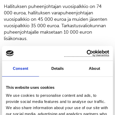
Hallituksen puheenjohtajan vuosipalkkio on 74
000 euroa, hallituksen varapuheenjohtajan
vuosipalkkio on 45 000 euroa ja muiden jäsenten
vuosipalkkio 35 000 euroa. Tarkastusvaliokunnan
puheenjohtajalle maksetaan 10 000 euron
lisäkorvaus.
Lisäksi hallituksen jäsenille maksetaan
kokouspalkkioita kustakin hallituksen ja
valiokuntien kokouksesta seuraavasti:
Consent
Details
About
500 euroa kokouksesta, joka pidetään hallituksen
jäsenen kotimaassa
This website uses cookies
1 000 euroa kokouksesta, joka pidetään muualla kuin
We use cookies to personalise content and ads, to
hallituksen jäsenen kotimaassa
provide social media features and to analyse our traffic.
500 euroa jäsenen osallistuessa kokoukseen
We also share information about your use of our site with
puhelimella tai muulla sähköisellä välineellä.
our social media, advertising and analytics partners who