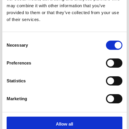
may combine it with other information that you’ve
Vuosipalkkioista 75 % maksetaan rahana ja 25 %
provided to them or that they’ve collected from your use
Suominen Oyj:n osakkeina. Osakkeet luovutetaan
of their services.
hallituksen päätöksellä yhtiön hallussa olevista
omista osakkeista kahden viikon kuluessa yhtiön
tammi–maaliskuun 2026 osavuosikatsauksen
Consent
julkistamisesta.
Necessary
Selection
Kulukorvaukset maksetaan yhtiön voimassa olevan
matkustussäännön mukaisesti.
Preferences
Statistics
Päivitetty viimeksi 23.6.2026
Marketing
Allow all