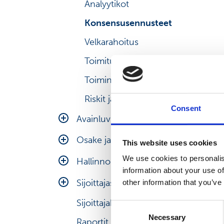
Analyytikot
Konsensusennusteet
Velkarahoitus
Toimitusjohtajan katsaus
Toimintaympäristö
Riskit ja epävarmuudet
Consent
Avainluvut
Tunnuslukujen laskentakaavat
Osake ja omistus
This website uses cookies
We use cookies to personalis
Osakesarja
Hallinnointi
information about your use of
Osakemonitori
Hallintoelimet
Sijoittajasuhteet
other information that you’ve
Osakkeen hinta
Yhtiökokous
Sijoittajakalenteri
Sijoittajaviestinnän periaatteet
Consent
Investointilaskuri
Necessary
Selection
Osakkeenomistajien
Raportit ja muu materiaali