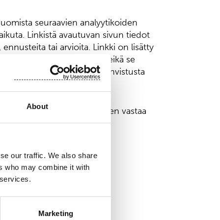
uomista seuraavien analyytikoiden
vaikuta. Linkistä avautuvan sivun tiedot
nnusteita tai arvioita. Linkki on lisätty
ja tiedon jakamista varten, eikä se
nnanottoa, tarkastusta tai vahvistusta
neuvoiksi.
About
, ota huomioon ettei Suominen vastaa
se our traffic. We also share
ers who may combine it with
 services.
Marketing