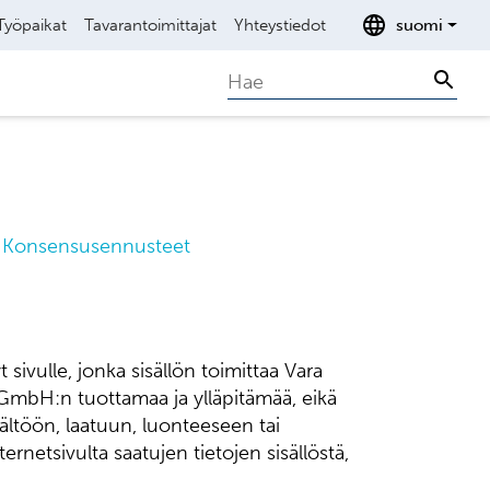
Työpaikat
Tavarantoimittajat
Yhteystiedot
suomi
Search
Sear
Konsensusennusteet
 sivulle, jonka sisällön toimittaa Vara
GmbH:n tuottamaa ja ylläpitämää, eikä
ältöön, laatuun, luonteeseen tai
rnetsivulta saatujen tietojen sisällöstä,