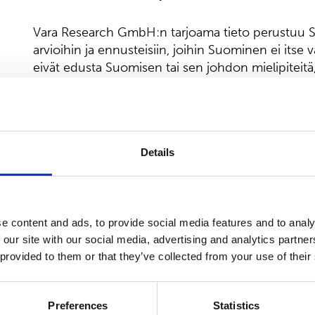
Vara Research GmbH:n tarjoama tieto perustuu S
arvioihin ja ennusteisiin, joihin Suominen ei itse 
eivät edusta Suomisen tai sen johdon mielipiteitä, e
Suomisen sivuille ainoastaan yleistä mielenkiintoa 
merkitse minkäänlaista sivun sisältöön liittyvää ka
Suomisen osalta. Tietoja ei ole tarkoitettu sijoitus
Details
Siirtyessäsi kolmannen tahon tuottamalle sivulle
siitä, miten käytät sivulla tarjottua sisältöä.
Hyväksyn
e content and ads, to provide social media features and to analy
 our site with our social media, advertising and analytics partn
 provided to them or that they’ve collected from your use of their
Preferences
Statistics