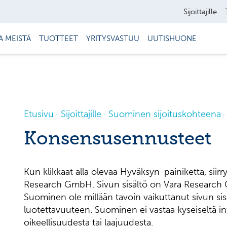
Sijoittajille
A MEISTÄ
TUOTTEET
YRITYSVASTUU
UUTISHUONE
Etusivu
Sijoittajille
Suominen sijoituskohteena
Konsensusennusteet
Kun klikkaat alla olevaa Hyväksyn-painiketta, siirryt
Research GmbH. Sivun sisältö on Vara Research 
Suominen ole millään tavoin vaikuttanut sivun sis
luotettavuuteen. Suominen ei vastaa kyseiseltä inte
oikeellisuudesta tai laajuudesta.