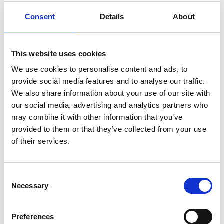
7.8.2026
Suominen Oyj:n puolivuosikatsaus 1.1.-30.6.2026
Consent
Details
About
7.5.2026
This website uses cookies
Suominen Oyj:n osavuosikatsaus 1.1.-31.3.2026:
Kannattavuuden parannusohjelma käynnissä
We use cookies to personalise content and ads, to
provide social media features and to analyse our traffic.
We also share information about your use of our site with
20.3.2026
our social media, advertising and analytics partners who
Suominen on julkaissut vuoden 2025
may combine it with other information that you’ve
vuosikertomuksensa
provided to them or that they’ve collected from your use
of their services.
29.1.2026
Suominen Oyj:n tilinpäätöstiedote
Consent
(tilintarkastamaton) 1.1. –31.12.2025: Epätyydyttävä
Necessary
Selection
tulos haastavassa toimintaympäristössä
Preferences