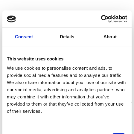
Johdon yhteydenottopyynnöt
Consent
Details
About
Kati Junnila
kati.junnila@suominencorp.com
+358 10 214 3268
This website uses cookies
We use cookies to personalise content and ads, to
Liputusilmoitukset
provide social media features and to analyse our traffic.
We also share information about your use of our site with
Osakkeenomistajia pyydetään toimittamaan
our social media, advertising and analytics partners who
liputusilmoitukset sähköpostilla
may combine it with other information that you’ve
osoitteeseen
communications@suominencorp.com
.
provided to them or that they’ve collected from your use
of their services.
Muut kysymykset ja tiedustelut
communications@suominencorp.com
Consent