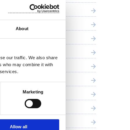
tä 2023
tä 2022
About
tä 2021
tä 2020
se our traffic. We also share
ers who may combine it with
tä 2019
 services.
tä 2018
Marketing
ä 2017
tä 2016
tä 2015
Allow all