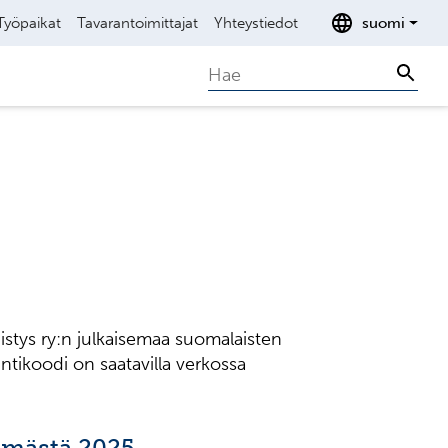
Työpaikat
Tavarantoimittajat
Yhteystiedot
suomi
Search
Sear
tys ry:n julkaisemaa suomalaisten
ntikoodi on saatavilla verkossa
elmästä 2025