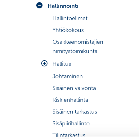
Analyytikot
Osakesarja
Hallinnointi
Konsensusennusteet
Osakemonitori
Hallintoelimet
Velkarahoitus
Osakkeen hinta
Yhtiökokous
Toimitusjohtajan katsaus
Investointilaskuri
Osakkeenomistajien
Toimintaympäristö
nimitystoimikunta
Suurimmat osakkeenomistajat
Riskit ja epävarmuudet
Hallitus
Johdon liiketoimet
Johdon osakkeenomistus
Johtaminen
Keskeiset tehtävät
Liputusilmoitukset
Sisäinen valvonta
Hallituksen valiokunnat
Osakehistoria
Riskienhallinta
Toiminnan arviointi ja
monimuotoisuus
Sisäinen tarkastus
Sisäpiirihallinto
Tilintarkastus