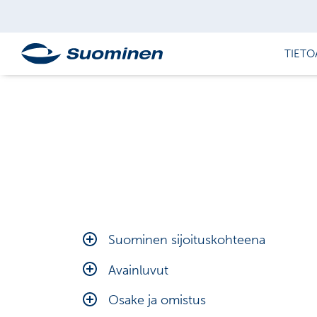
TIETO
Suominen sijoituskohteena
Taloudelliset tavoitteet
Avainluvut
Näkymät
Tunnuslukujen laskentakaavat
Osake ja omistus