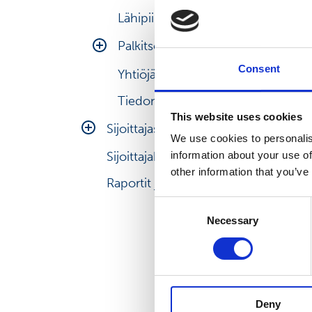
Lähipiiriliiketoimien periaatteet
Palkitseminen
Consent
Yhtiöjärjestys
Hallituksen palkitseminen
Tiedonantopolitiikka
Toimitusjohtajan palkitseminen
This website uses cookies
Muun johtoryhmän
Sijoittajasuhteet
We use cookies to personalis
palkitseminen
Sijoittajakalenteri
Sijoittajaviestinnän periaatteet
information about your use of
other information that you’ve
Raportit ja muu materiaali
Consent
Necessary
Selection
Deny