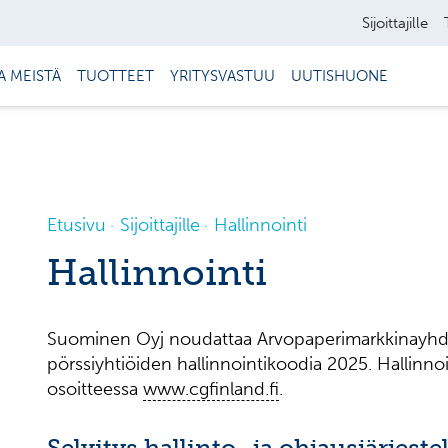
Sijoittajille
A MEISTÄ
TUOTTEET
YRITYSVASTUU
UUTISHUONE
Etusivu
Sijoittajille
Hallinnointi
Hallinnointi
Suominen Oyj noudattaa Arvopaperimarkkinayhdis
pörssiyhtiöiden hallinnointikoodia 2025. Hallinnoi
osoitteessa
www.cgfinland.fi
.
Selvitys hallinto- ja ohjausjärjest