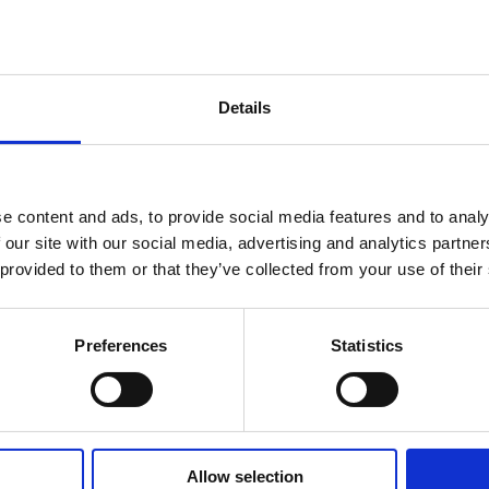
Selvitys Suomisen hallinto- ja ohjausjärjestelmäs
Selvitys Suomisen hallinto- ja ohjausjärjestelmäs
Details
Selvitys Suominen hallinto- ja ohjausjärjestelmäs
Selvitys Suomisen hallinto- ja ohjausjärjestelmäs
e content and ads, to provide social media features and to analy
 our site with our social media, advertising and analytics partn
Selvitys Suomisen hallinto- ja ohjausjärjestelmäs
 provided to them or that they’ve collected from your use of their
Selvitys Suomisen hallinto- ja ohjausjärjestelmäs
Preferences
Statistics
Selvitys Suomisen hallinto- ja ohjausjärjestelmäst
Selvitys Suomisen hallinto- ja ohjausjärjestelmäs
Selvitys Suomisen hallinto- ja ohjausjärjestelmäs
Allow selection