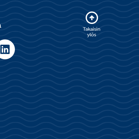
a
Takaisin
ylös