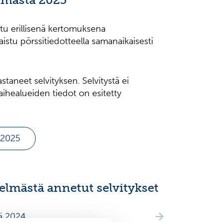
istu erillisenä kertomuksena
istu pörssitiedotteella samanaikaisesti
staneet selvityksen. Selvitystä ei
 aihealueiden tiedot on esitetty
ä 2025
telmästä annetut selvitykset
tä 2024