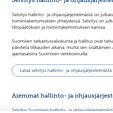
Selvitys hallinto- ja ohjausjärjestelmästä on julka
toimintakertomuksen yhteydessä. Selvitys on julka
tilinpäätöksen ja toimintakertomuksen kanssa.
Suomisen tarkastusvaliokunta ja hallitus ovat tarka
päivitetä tilikauden aikana, mutta sen sisältämien
ajantasaisina Suomisen verkkosivuilla.
Lataa selvitys hallinto- ja ohjausjärjestelmäst
Aiemmat hallinto- ja ohjausjärjes
Selvitys Suomisen hallinto- ja ohjausjärjestelmäs