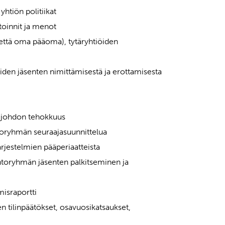
yhtiön politiikat
toinnit ja menot
 että oma pääoma), tytäryhtiöiden
iden jäsenten nimittämisestä ja erottamisesta
aa johdon tehokkuus
toryhmän seuraajasuunnittelua
ärjestelmien pääperiaatteista
ohtoryhmän jäsenten palkitseminen ja
misraportti
en tilinpäätökset, osavuosikatsaukset,