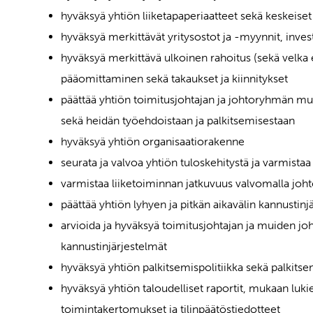
hyväksyä yhtiön liiketapaperiaatteet sekä keskeiset 
hyväksyä merkittävät yritysostot ja -myynnit, inves
hyväksyä merkittävä ulkoinen rahoitus (sekä velka
pääomittaminen sekä takaukset ja kiinnitykset
päättää yhtiön toimitusjohtajan ja johtoryhmän mu
sekä heidän työehdoistaan ja palkitsemisestaan
hyväksyä yhtiön organisaatiorakenne
seurata ja valvoa yhtiön tuloskehitystä ja varmist
varmistaa liiketoiminnan jatkuvuus valvomalla joh
päättää yhtiön lyhyen ja pitkän aikavälin kannustinj
arvioida ja hyväksyä toimitusjohtajan ja muiden j
kannustinjärjestelmät
hyväksyä yhtiön palkitsemispolitiikka sekä palkitse
hyväksyä yhtiön taloudelliset raportit, mukaan luki
toimintakertomukset ja tilinpäätöstiedotteet