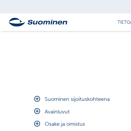
TIETO
Suominen sijoituskohteena
Taloudelliset tavoitteet
Avainluvut
Näkymät
Tunnuslukujen laskentakaavat
Osake ja omistus