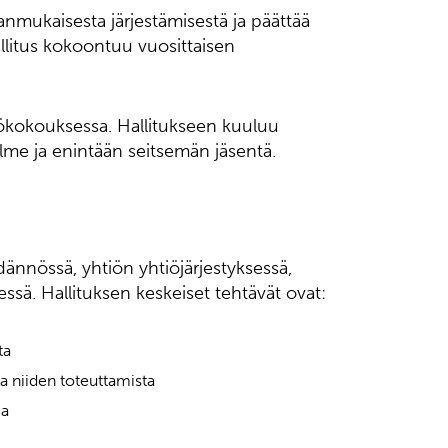
ianmukaisesta järjestämisestä ja päättää
allitus kokoontuu vuosittaisen
tiökokouksessa. Hallitukseen kuuluu
me ja enintään seitsemän jäsentä.
ännössä, yhtiön yhtiöjärjestyksessä,
essä. Hallituksen keskeiset tehtävät ovat:
ta
ta niiden toteuttamista
ma