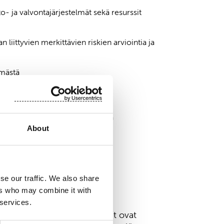
eto- ja valvontajärjestelmät sekä resurssit
n liittyvien merkittävien riskien arviointia ja
elmästä
sta
toinnin varmentajan valinnasta ja
About
an palkkioista
se our traffic. We also share
omuus
ers who may combine it with
 services.
n. Kaikki hallituksen jäsenet ovat