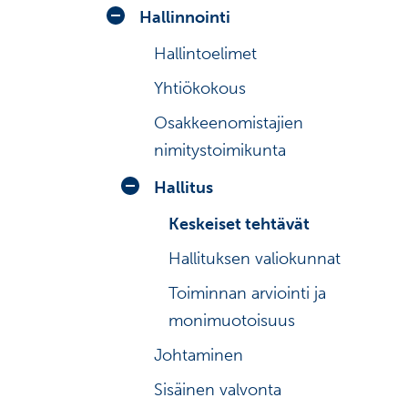
Analyytikot
Osakesarja
Hallinnointi
Konsensusennusteet
Osakemonitori
Hallintoelimet
Velkarahoitus
Osakkeen hinta
Yhtiökokous
Toimitusjohtajan katsaus
Investointilaskuri
Osakkeenomistajien
Toimintaympäristö
nimitystoimikunta
Suurimmat osakkeenomistajat
Riskit ja epävarmuudet
Hallitus
Johdon liiketoimet
Johdon osakkeenomistus
Keskeiset tehtävät
Liputusilmoitukset
Hallituksen valiokunnat
Osakehistoria
Toiminnan arviointi ja
monimuotoisuus
Johtaminen
Sisäinen valvonta