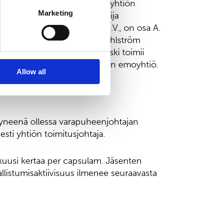
et ovat myös riippumattomia yhtiön
Marketing
ta Andreas Ahlströmiä ja Maija
istaja, Ahlstrom Capital B.V., on osa A.
 hetkellä toimitusjohtajana Ahlström
kkuusyhtiö. Maija Joutsenkoski toimii
, joka on Ahlstrom Capital B.V:n emoyhtiö.
Allow all
tyneenä ollessa varapuheenjohtajan
esti yhtiön toimitusjohtaja.
 kuusi kertaa per capsulam. Jäsenten
allistumisaktiivisuus ilmenee seuraavasta