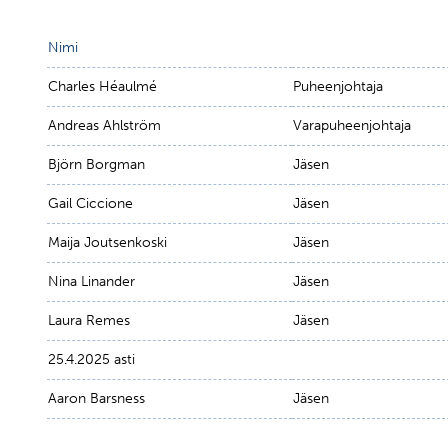
Nimi
Charles Héaulmé
Puheenjohtaja
Andreas Ahlström
Varapuheenjohtaja
Björn Borgman
Jäsen
Gail Ciccione
Jäsen
Maija Joutsenkoski
Jäsen
Nina Linander
Jäsen
Laura Remes
Jäsen
25.4.2025 asti
Aaron Barsness
Jäsen