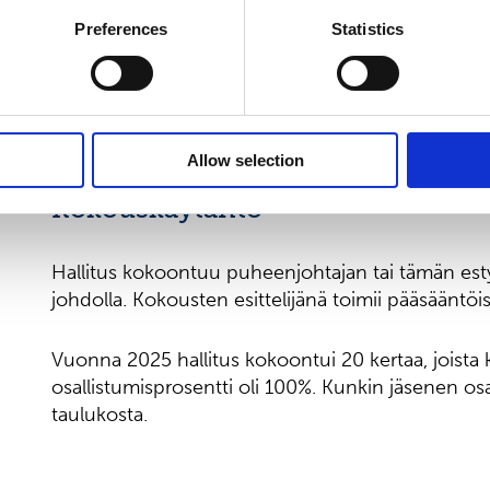
riippumattomia yhtiöstä. Kaikki hallituksen jäsen
Preferences
Statistics
merkittävistä osakkeenomistajista, lukuun ottamat
Joutsenkoskea. Suominen Oyj:n suurin osakkeenom
Ahlström konsernia. Andreas Ahlström toimii tällä
Invest B.V:ssä, joka on A. Ahlström konsernin osa
tällä hetkellä sijoitusjohtajana A. Ahlström Oy:llä
Allow selection
Kokouskäytäntö
Hallitus kokoontuu puheenjohtajan tai tämän es
johdolla. Kokousten esittelijänä toimii pääsääntöis
Vuonna 2025 hallitus kokoontui 20 kertaa, joista
osallistumisprosentti oli 100%. Kunkin jäsenen os
taulukosta.