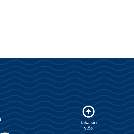
a
Takaisin
ylös