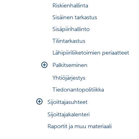
Riskienhallinta
Sisäinen tarkastus
Sisäpiirihallinto
Tilintarkastus
Lähipiiriliiketoimien periaatteet
Palkitseminen
Yhtiöjärjestys
Hallituksen palkitseminen
Tiedonantopolitiikka
Toimitusjohtajan palkitseminen
Muun johtoryhmän
Sijoittajasuhteet
palkitseminen
Sijoittajakalenteri
Sijoittajaviestinnän periaatteet
Raportit ja muu materiaali