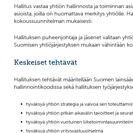
Hallitus vastaa yhtiön hallinnosta ja toiminnan as
asioista, joilla on huomattava merkitys yhtiölle. H
kokoussuunnitelman mukaisesti.
Hallituksen puheenjohtaja ja jäsenet valitaan yh
Suomisen yhtiöjärjestyksen mukaan vähintään kol
Keskeiset tehtävät
Hallituksen tehtävät määritellään Suomen lainsääd
hallinnointikoodissa sekä hallituksen työjärjestyks
hyväksyä yhtiön strategia ja valvoa sen toteuttamis
hyväksyä yhtiön pitkän aikavälin tavoitteet ja seura
hyväksyä yhtiön vuotuinen liiketoimintasuunnitel
hyväksyä yhtiön yritysvastuuohjelma