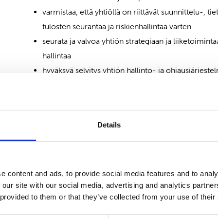
varmistaa, että yhtiöllä on riittävät suunnittelu-, ti
tulosten seurantaa ja riskienhallintaa varten
seurata ja valvoa yhtiön strategiaan ja liiketoimintaa
hallintaa
hyväksyä selvitys yhtiön hallinto- ja ohjausjärjest
kutsua koolle yhtiökokoukset
laatia osinkopolitiikka ja tehdä ehdotus osingonjao
tehdä ehdotus tilintarkastajan sekä kestävyysrapor
Details
tilintarkastajan ja kestävyysraportoinnin varmentaj
tehdä yhtiökokoukselle muita ehdotuksia.
e content and ads, to provide social media features and to analy
Hallituksen jäsenten riippumatt
 our site with our social media, advertising and analytics partn
 provided to them or that they’ve collected from your use of their
Hallitus on arvioinut jäsentensä riippumattomuude