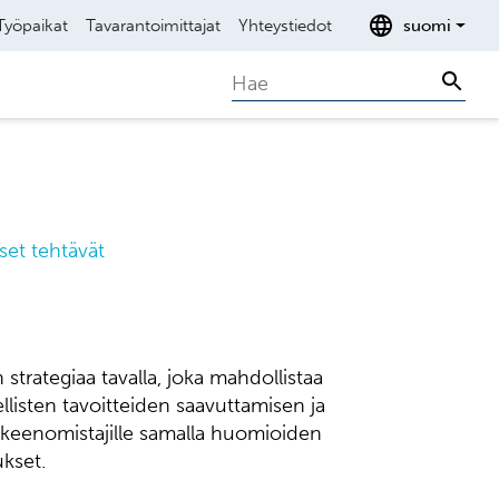
Työpaikat
Tavarantoimittajat
Yhteystiedot
suomi
Search
Sear
set tehtävät
strategiaa tavalla, joka mahdollistaa
ellisten tavoitteiden saavuttamisen ja
keenomistajille samalla huomioiden
ukset.