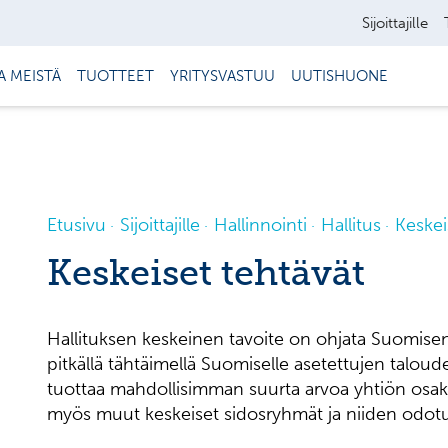
Sijoittajille
A MEISTÄ
TUOTTEET
YRITYSVASTUU
UUTISHUONE
Etusivu
Sijoittajille
Hallinnointi
Hallitus
Keskei
Keskeiset tehtävät
Hallituksen keskeinen tavoite on ohjata Suomisen 
pitkällä tähtäimellä Suomiselle asetettujen taloud
tuottaa mahdollisimman suurta arvoa yhtiön osak
myös muut keskeiset sidosryhmät ja niiden odot