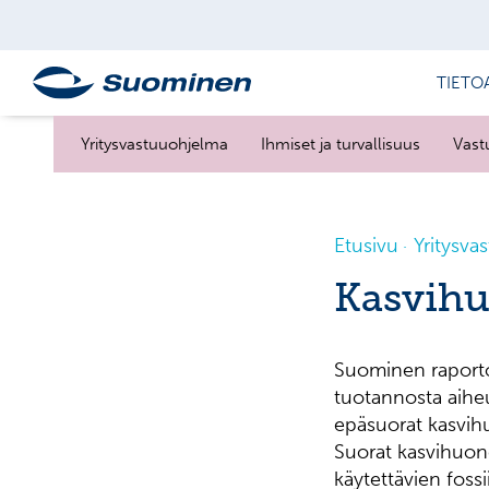
TIETO
Yritysvastuuohjelma
Ihmiset ja turvallisuus
Vast
Etusivu
Yritysva
Kasvihu
Suominen raporto
tuotannosta aihe
epäsuorat kasvih
Suorat kasvihuon
käytettävien fossi