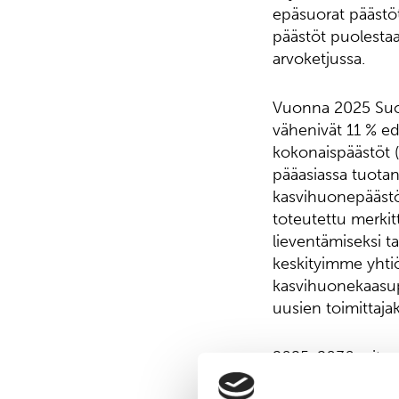
epäsuorat päästö
päästöt puolestaan
arvoketjussa.
Vuonna 2025 Suom
vähenivät 11 % ed
kokonaispäästöt 
pääasiassa tuotan
kasvihuonepäästö
toteutettu merkit
lieventämiseksi tai
keskityimme yhti
kasvihuonekaasup
uusien toimittaj
2025-2030 yrity
kasvihuonekaasup