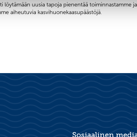
ti löytämään uusia tapoja pienentää
toiminnastamme ja
mme aiheutuvia
kasvihuonekaasupäästöjä.
Sosiaalinen medi