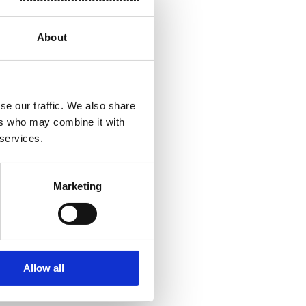
aikaan verrattuna.
semaansa
About
in.
äästöjen osalta
nen 42 %:n
se our traffic. We also share
ers who may combine it with
 services.
i tehtaamme
2021. Paulínian
 2023 ja Bethunen
Marketing
leet merkittäviä
kimme vastaavia
canten
htaalle.
minen arvioi
Allow all