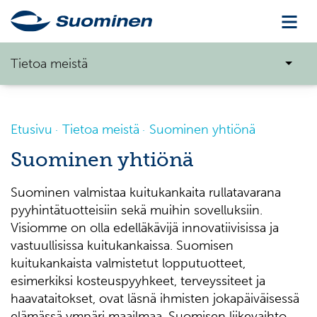
Tietoa meistä
Etusivu
Tietoa meistä
Suominen yhtiönä
Suominen yhtiönä
Suominen valmistaa kuitukankaita rullatavarana
pyyhintätuotteisiin sekä muihin sovelluksiin.
Visiomme on olla edelläkävijä innovatiivisissa ja
vastuullisissa kuitukankaissa. Suomisen
kuitukankaista valmistetut lopputuotteet,
esimerkiksi kosteuspyyhkeet, terveyssiteet ja
haavataitokset, ovat läsnä ihmisten jokapäiväisessä
elämässä ympäri maailmaa. Suomisen liikevaihto