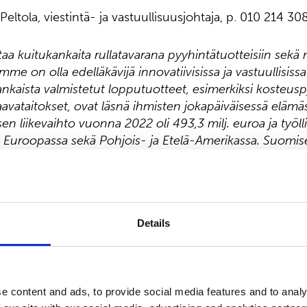
a Peltola, viestintä- ja vastuullisuusjohtaja, p. 010 214 30
a kuitukankaita rullatavarana pyyhintätuotteisiin sekä
omme on olla edelläkävijä innovatiivisissa ja vastuullisiss
kaista valmistetut lopputuotteet, esimerkiksi kosteus
haavataitokset, ovat läsnä ihmisten jokapäiväisessä eläm
n liikevaihto vuonna 2022 oli 493,3 milj. euroa ja työ
a Euroopassa sekä Pohjois- ja Etelä-Amerikassa. Suomi
aq Helsingissä. Lue lisää: www.suominen.fi.
 Oy
Details
svälineet
e content and ads, to provide social media features and to analy