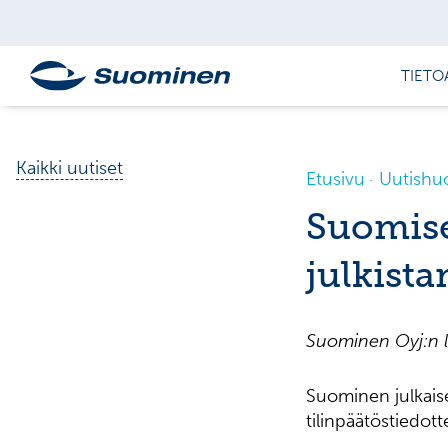
TIETO
Kaikki uutiset
Etusivu
Uutishu
Suomise
julkist
Suominen Oyj:n l
Suominen julkais
tilinpäätöstiedott