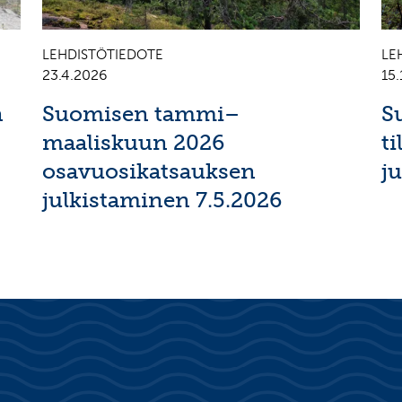
LEHDISTÖTIEDOTE
LE
23.4.2026
15.
n
Suomisen tammi–
S
maaliskuun 2026
t
osavuosikatsauksen
j
julkistaminen 7.5.2026