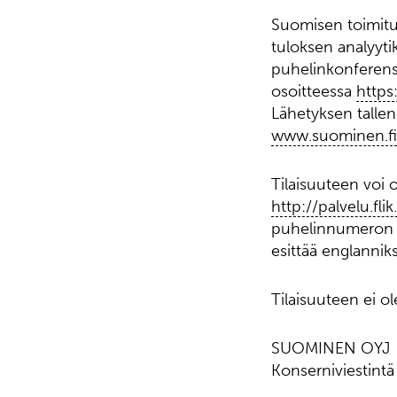
Suomisen toimitus
tuloksen analyytik
puhelinkonferenss
osoitteessa
https
Lähetyksen tallenn
www.suominen.fi
Tilaisuuteen voi 
http://palvelu.fl
puhelinnumeron j
esittää englanniks
Tilaisuuteen ei ol
SUOMINEN OYJ
Konserniviestintä