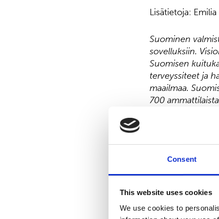
Lisätietoja: Emili
Suominen valmista
sovelluksiin. Visi
Suomisen kuitukan
terveyssiteet ja 
maailmaa. Suomise
700 ammattilaist
noteerataan Nasd
Jakelu:
Nasdaq Helsinki
Consent
Keskeiset tiedotu
www.suominen.fi
This website uses cookies
We use cookies to personalis