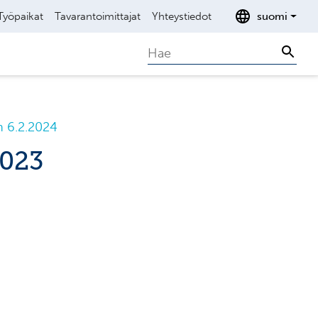
Työpaikat
Tavarantoimittajat
Yhteystiedot
suomi
Search
Sear
n 6.2.2024
2023