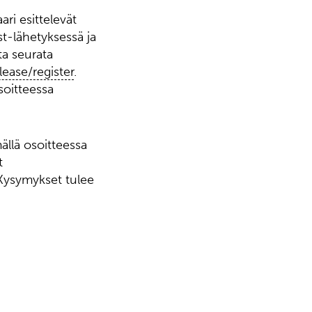
ri esittelevät
ast-lähetyksessä ja
ta seurata
ease/register
.
soitteessa
ällä osoitteessa
t
 Kysymykset tulee