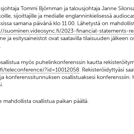
johtaja Tommi Björnman ja talousjohtaja Janne Silonsaa
oille, sijoittajille ja medialle englanninkielisessä audioc
issa samana päivänä klo 11.00. Lähetystä on mahdollis
://suominen.videosync.fi/2023-financial-statements-rel
e ja esitysaineistot ovat saatavilla tilaisuuden jälkeen o
.
osallistua myös puhelinkonferenssin kautta rekisteröitym
ik.fi/teleconference/?id=10012058
. Rekisteröidyttyäsi saa
a konferenssitunnuksen osallistuaksesi konferenssiin.
i.
e mahdollista osallistua paikan päällä.