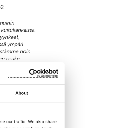
82
 muihin
a kuitukankaissa.
pyyhkeet,
ässä ympäri
llistämme noin
sen osake
About
se our traffic. We also share