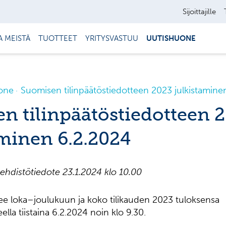
Sijoittajille
A MEISTÄ
TUOTTEET
YRITYSVASTUU
UUTISHUONE
one
Suomisen tilinpäätöstiedotteen 2023 julkistamine
n tilinpäätöstiedotteen 
aminen 6.2.2024
ehdistötiedote 23.1.2024 klo 10.00
ee loka–joulukuun ja koko tilikauden 2023 tuloksensa
eella tiistaina 6.2.2024 noin klo 9.30.