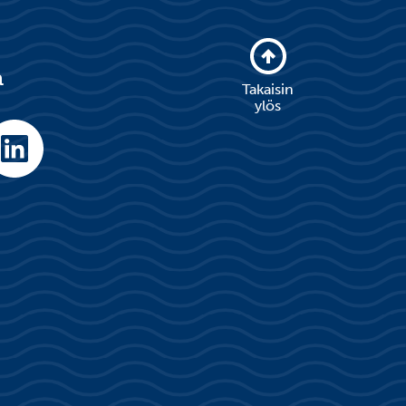
a
Takaisin
ylös