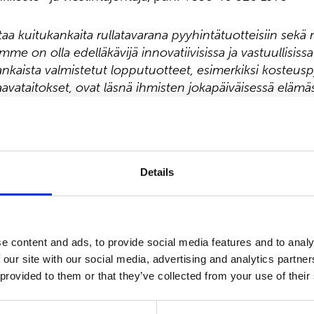
a kuitukankaita rullatavarana pyyhintätuotteisiin sekä
omme on olla edelläkävijä innovatiivisissa ja vastuullisiss
kaista valmistetut lopputuotteet, esimerkiksi kosteus
haavataitokset, ovat läsnä ihmisten jokapäiväisessä eläm
n liikevaihto vuonna 2023 oli 450,9 milj. euroa ja työl
a Euroopassa sekä Pohjois- ja Etelä-Amerikassa. Suomi
aq Helsingissä. Lue lisää: www.suominen.fi.
Details
e content and ads, to provide social media features and to analy
 our site with our social media, advertising and analytics partn
 provided to them or that they’ve collected from your use of their