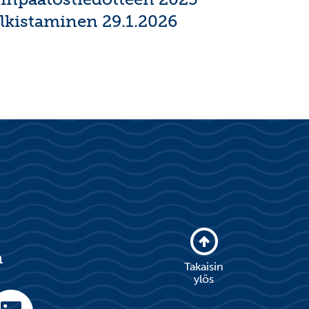
ulkistaminen 29.1.2026
a
Takaisin
ylös