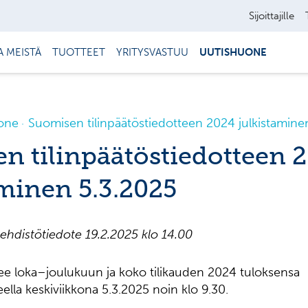
Sijoittajille
A MEISTÄ
TUOTTEET
YRITYSVASTUU
UUTISHUONE
one
Suomisen tilinpäätöstiedotteen 2024 julkistamine
n tilinpäätöstiedotteen 
aminen 5.3.2025
ehdistötiedote 19.2.2025 klo 14.00
ee loka–joulukuun ja koko tilikauden 2024 tuloksensa
eella keskiviikkona 5.3.2025 noin klo 9.30.