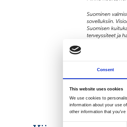
Suominen valmista
sovelluksiin. Visi
Suomisen kuitukan
terveyssiteet ja 
maailmaa. Suomise
700 ammattilaist
noteerataan Nasd
Consent
This website uses cookies
We use cookies to personalis
information about your use of
other information that you’ve
Consent