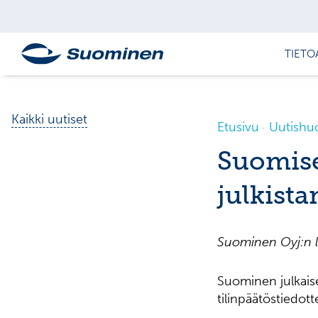
TIETO
Kaikki uutiset
Etusivu
Uutishu
Suomise
julkist
Suominen Oyj:n l
Suominen julkais
tilinpäätöstiedott