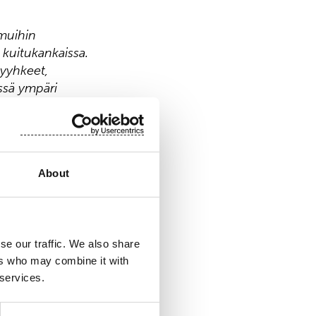
 muihin
a kuitukankaissa.
pyyhkeet,
ässä ympäri
listämme lähes
sen osake
About
se our traffic. We also share
ers who may combine it with
 services.