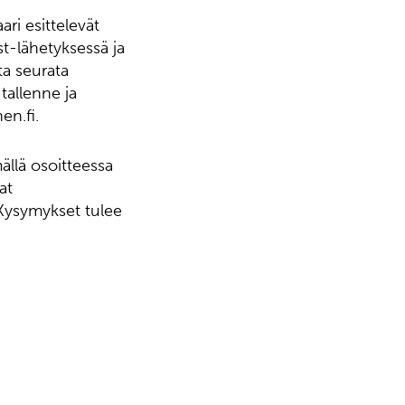
ri esittelevät
ast-lähetyksessä ja
ta seurata
tallenne ja
en.fi.
ällä osoitteessa
at
 Kysymykset tulee