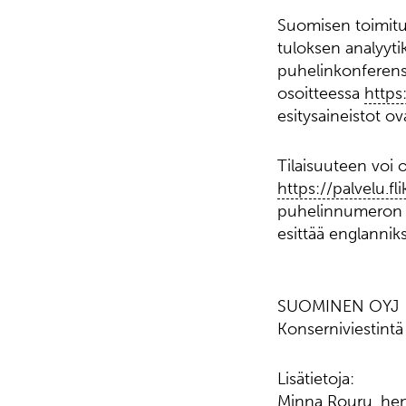
Suomisen toimitus
tuloksen analyytik
puhelinkonferenss
osoitteessa
https
esitysaineistot o
Tilaisuuteen voi 
https://palvelu.f
puhelinnumeron j
esittää englanniks
SUOMINEN OYJ
Konserniviestintä
Lisätietoja:
Minna Rouru, henk