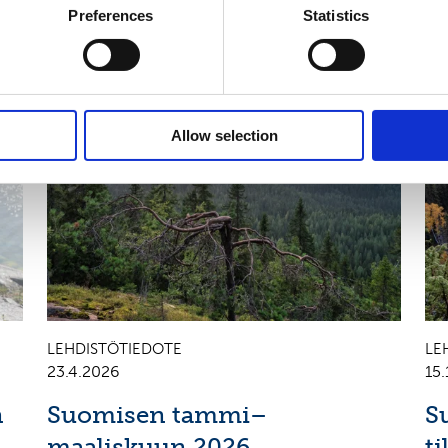
set
Preferences
Statistics
CALENDAR OF EVENTS
C
Allow selection
LEHDISTÖTIEDOTE
LE
23.4.2026
15.
n
Suomisen tammi–
S
maaliskuun 2026
t