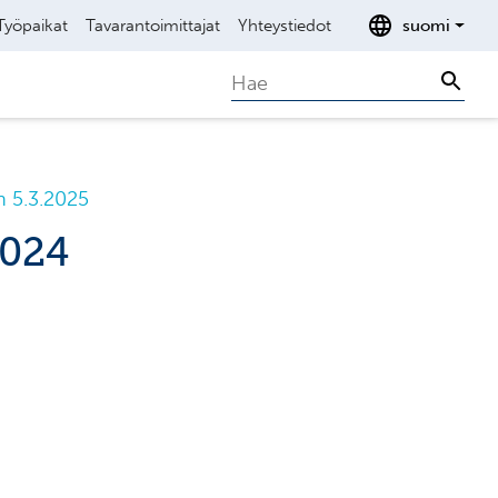
Työpaikat
Tavarantoimittajat
Yhteystiedot
suomi
Search
Sear
n 5.3.2025
2024