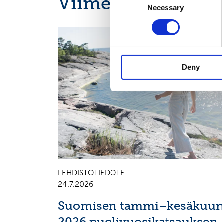
Viimeisimmät uuti
Necessary
Selection
CALENDAR OF EVENTS
Deny
LEHDISTÖTIEDOTE
24.7.2026
Suomisen tammi–kesäkuu
2026 puolivuosikatsauksen