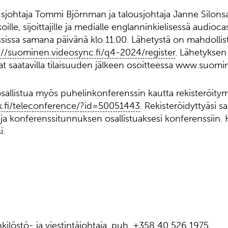
johtaja Tommi Björnman ja talousjohtaja Janne Silonsaa
oille, sijoittajille ja medialle englanninkielisessä audioc
issa samana päivänä klo 11.00. Lähetystä on mahdollis
://suominen.videosync.fi/q4-2024/register
. Lähetyksen 
vat saatavilla tilaisuuden jälkeen osoitteessa www.suomin
osallistua myös puhelinkonferenssin kautta rekisteröitym
lik.fi/teleconference/?id=50051443
. Rekisteröidyttyäsi sa
a konferenssitunnuksen osallistuaksesi konferenssiin.
i.
ilöstö- ja viestintäjohtaja, puh. +358 40 526 1975