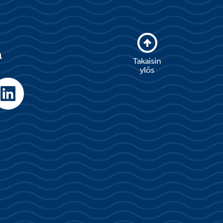
a
Takaisin
ylös