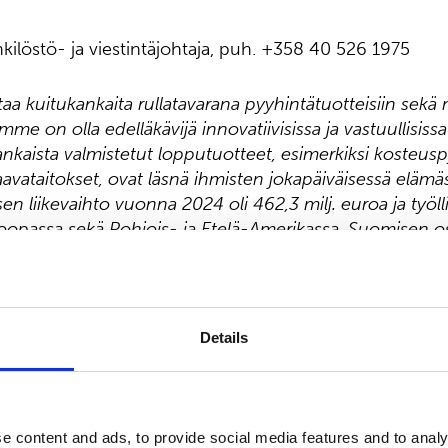
ilöstö- ja viestintäjohtaja, puh. +358 40 526 1975
a kuitukankaita rullatavarana pyyhintätuotteisiin sekä
omme on olla edelläkävijä innovatiivisissa ja vastuullisiss
kaista valmistetut lopputuotteet, esimerkiksi kosteus
haavataitokset, ovat läsnä ihmisten jokapäiväisessä eläm
n liikevaihto vuonna 2024 oli 462,3 milj. euroa ja työl
roopassa sekä Pohjois- ja Etelä-Amerikassa. Suomisen 
ä. Lue lisää:
www.suominen.fi
.
Details
svälineet
e content and ads, to provide social media features and to analy