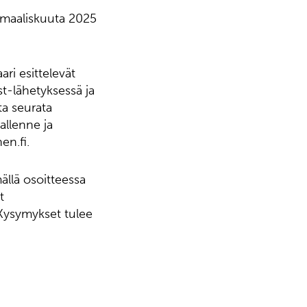
 maaliskuuta 2025
ri esittelevät
ast-lähetyksessä ja
ta seurata
allenne ja
en.fi.
ällä osoitteessa
t
 Kysymykset tulee