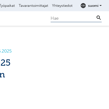
Työpaikat
Tavarantoimittajat
Yhteystiedot
suomi
Search
Sear
5.2025
025
en