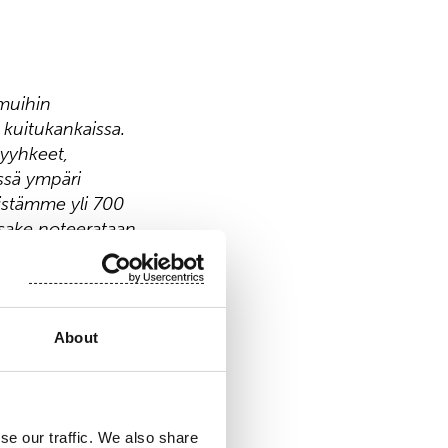
 muihin
a kuitukankaissa.
pyyhkeet,
ässä ympäri
listämme yli 700
osake noteerataan
About
se our traffic. We also share