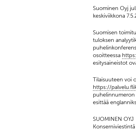
Suominen Oyj jul
keskiviikkona 7.5.
Suomisen toimitus
tuloksen analyytik
puhelinkonferenss
osoitteessa
https
esitysaineistot o
Tilaisuuteen voi 
https://palvelu.f
puhelinnumeron j
esittää englanniks
SUOMINEN OYJ
Konserniviestintä