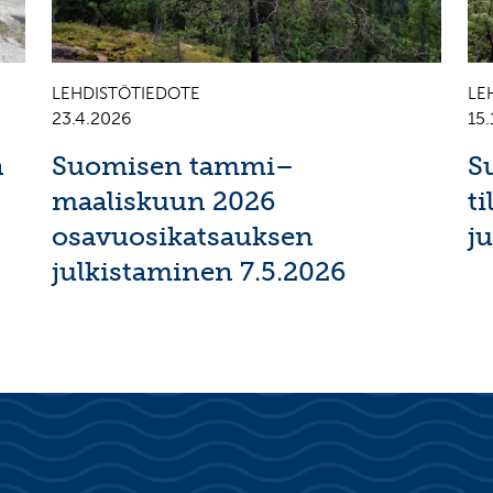
LEHDISTÖTIEDOTE
LE
23.4.2026
15.
n
Suomisen tammi–
S
maaliskuun 2026
t
osavuosikatsauksen
j
julkistaminen 7.5.2026