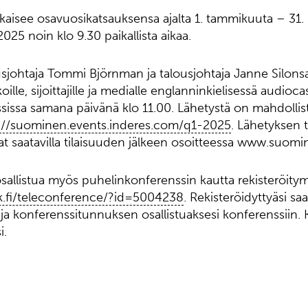
kaisee osavuosikatsauksensa ajalta 1. tammikuuta – 31.
2025 noin klo 9.30 paikallista aikaa.
johtaja Tommi Björnman ja talousjohtaja Janne Silonsaa
oille, sijoittajille ja medialle englanninkielisessä audioc
issa samana päivänä klo 11.00. Lähetystä on mahdollis
://suominen.events.inderes.com/q1-2025
. Lähetyksen t
vat saatavilla tilaisuuden jälkeen osoitteessa www.suomin
osallistua myös puhelinkonferenssin kautta rekisteröitym
lik.fi/teleconference/?id=5004238
. Rekisteröidyttyäsi saa
a konferenssitunnuksen osallistuaksesi konferenssiin.
i.