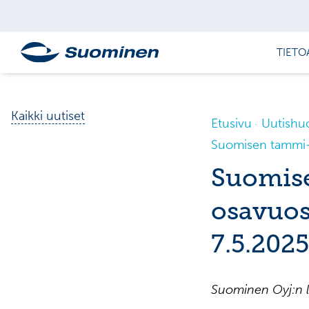
TIETO
Kaikki uutiset
Etusivu
Uutishu
Suomisen tammi–m
Suomis
osavuos
7.5.2025
Suominen Oyj:n l