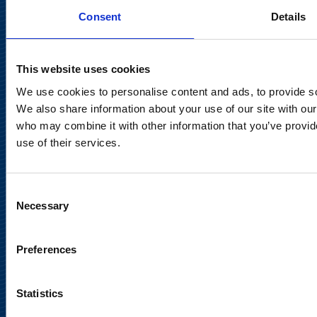
Consent
Details
Keilaranta 13 A
02150 Espoo
communications@suominencorp.com
This website uses cookies
Puh. 010 214 300
We use cookies to personalise content and ads, to provide soc
We also share information about your use of our site with our
Tietosuojaseloste
who may combine it with other information that you’ve provid
use of their services.
Käyttöehdot
Sosiaalinen media
Consent
Necessary
Selection
Preferences
Statistics