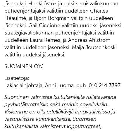
jäseneksi. Henkilöstö- ja palkitsemisvaliokunnan
puheenjohtajaksi valittiin uudelleen Charles
Héaulmé, ja Björn Borgman valittiin uudelleen
jäseneksi. Gail Ciccione valittiin uudeksi jäseneksi.
Strategiavaliokunnan puheenjohtajaksi valittiin
uudelleen Laura Remes, ja Andreas Ahlström
valittiin uudelleen jäseneksi. Maija Joutsenkoski
valittiin uudeksi jäseneksi.
SUOMINEN OYJ
Lisätietoja:
Lakiasiainjohtaja, Anni Luoma, puh. 010 214 3397
Suominen valmistaa kuitukankaita rullatavarana
pyyhintätuotteisiin sekä muihin sovelluksiin.
Visiomme on olla edelläkävijä innovatiivisissa ja
vastuullisissa kuitukankaissa. Suomisen
kuitukankaista valmistetut lopputuotteet,