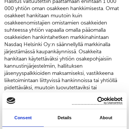
Hallitus valtuutettiin päättämään enintään 1 000
000 yhtiön oman osakkeen hankkimisesta. Omat
osakkeet hankitaan muutoin kuin
osakkeenomistajien omistamien osakkeiden
suhteessa yhtiön vapaalla omalla pääomalla
osakkeiden hankintahetken markkinahintaan
Nasdaq Helsinki Oy:n säännellyllä markkinalla
järjestämässä kaupankäynnissä. Osakkeita
hankitaan käytettäväksi yhtiön osakepohjaisiin
kannustinjärjestelmiin, hallituksen
jäsenyyspalkkioiden maksamiseksi, vastikkeena
liiketoimintaan liittyvissä hankinnoissa tai yhtiöllä
pidettäväksi, muutoin luovutettaviksi tai
mitätöitäviksi.
Hallitus päättää muista omien osakkeiden
hankkimiseen liittyvistä ehdoista.
Consent
Details
About
Hankkimisvaltuutus on voimassa 30.6.2026 saakka
ja se kumoaa kaikki aiemmat omien osakkeiden