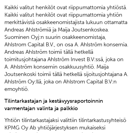
Kaikki valitut henkilöt ovat riippumattomia yhtiöstä.
Kaikki valitut henkilöt ovat riippumattomia yhtiön
merkittävistä osakkeenomistajista lukuun ottamatta
Andreas Ahlströmiä ja Maija Joutsenkoskea.
Suominen Oyj:n suurin osakkeenomistaja,
Ahlstrom Capital B.V., on osa A. Ahlström konsernia.
Andreas Ahlström toimii tällä hetkellä
toimitusjohtajana Ahlström Invest B.V:ssä, joka on
A. Ahlström konsernin osakkuusyhtiö. Maija
Joutsenkoski toimii tällä hetkellä sijoitusjohtajana A.
Ahlström Oy:llä, joka on Ahlstrom Capital B.V:n
emoyhtiö.
Tilintarkastajan ja kestävyysraportoinnin
varmentajan valinta ja palkkio
Yhtiön tilintarkastajaksi valittiin tilintarkastusyhteisö
KPMG Oy Ab yhtiöjärjestyksen mukaiseksi