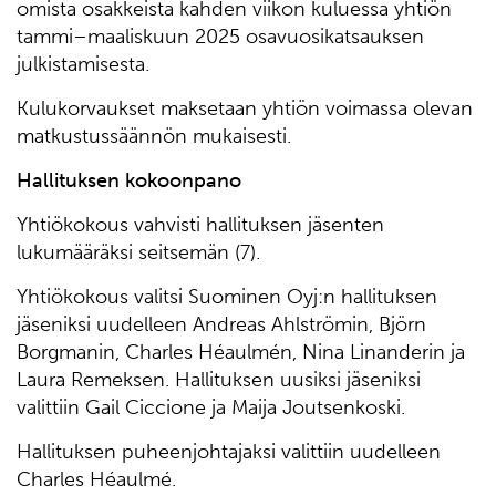
omista osakkeista kahden viikon kuluessa yhtiön
tammi–maaliskuun 2025 osavuosikatsauksen
julkistamisesta.
Kulukorvaukset maksetaan yhtiön voimassa olevan
matkustussäännön mukaisesti.
Hallituksen kokoonpano
Yhtiökokous vahvisti hallituksen jäsenten
lukumääräksi seitsemän (7).
Yhtiökokous valitsi Suominen Oyj:n hallituksen
jäseniksi uudelleen Andreas Ahlströmin, Björn
Borgmanin, Charles Héaulmén, Nina Linanderin ja
Laura Remeksen. Hallituksen uusiksi jäseniksi
valittiin Gail Ciccione ja Maija Joutsenkoski.
Hallituksen puheenjohtajaksi valittiin uudelleen
Charles Héaulmé.