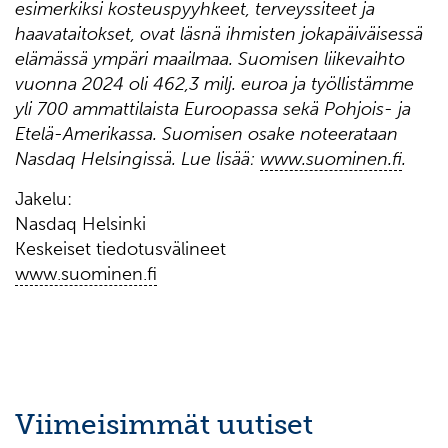
esimerkiksi kosteuspyyhkeet, terveyssiteet ja
haavataitokset, ovat läsnä ihmisten jokapäiväisessä
elämässä ympäri maailmaa. Suomisen liikevaihto
vuonna 2024 oli 462,3 milj. euroa ja työllistämme
yli 700 ammattilaista Euroopassa sekä Pohjois- ja
Etelä-Amerikassa. Suomisen osake noteerataan
Nasdaq Helsingissä. Lue lisää:
www.suominen.fi
.
Jakelu:
Nasdaq Helsinki
Keskeiset tiedotusvälineet
www.suominen.fi
Viimeisimmät uutiset