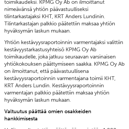
toimikaudeksi. KPMG Oy Ab on ilmoittanut
nimeävänsä yhtiön päävastuulliseksi
tilintarkastajaksi KHT, KRT Anders Lundinin.
Tilintarkastajan palkkio päätettiin maksaa yhtiön
hyväksymän laskun mukaan.
Yhtiön kestävyysraportoinnin varmentajaksi valittiin
kestävyystarkastusyhteisö KPMG Oy Ab
toimikaudelle, joka jatkuu seuraavan varsinaisen
yhtiökokouksen päättymiseen saakka. KPMG Oy Ab
on ilmoittanut, että päävastuullisena
kestävyysraportoinnin varmentajana toimii KHT,
KRT Anders Lundin. Kestävyysraportoinnin
varmentajan palkkio päätettiin maksaa yhtiön
hyväksymän laskun mukaan.
Valtuutus päättää omien osakkeiden
hankkimisesta