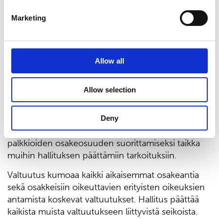
osakkeisiin oikeuttavia erityisiä oikeuksia ei voi
antaa osana yhtiön palkitsemisjärjestelmää.
Marketing
Osakeanti voi olla maksullinen tai maksuton ja se
voidaan tehdä myös yhtiölle itselleen. Valtuutus
oikeuttaa toteuttamaan annin myös suunnattuna.
Allow all
Valtuutusta voidaan käyttää yrityshankintojen tai
muiden yhtiön liiketoimintaan kuuluvien
Allow selection
järjestelyiden toteuttamiseksi, investointien
rahoittamiseksi, yhtiön rahoitusrakenteen
parantamiseksi, osana yhtiön
Deny
palkitsemisjärjestelmää tai hallituksen jäsenten
palkkioiden osakeosuuden suorittamiseksi taikka
muihin hallituksen päättämiin tarkoituksiin.
Valtuutus kumoaa kaikki aikaisemmat osakeantia
sekä osakkeisiin oikeuttavien erityisten oikeuksien
antamista koskevat valtuutukset. Hallitus päättää
kaikista muista valtuutukseen liittyvistä seikoista.