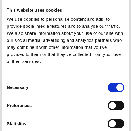
hankintavaltuutukset.
This website uses cookies
Valtuutus päättää osakeannista sekä optio-
We use cookies to personalise content and ads, to
oikeuksien ja muiden osakkeisiin oikeuttavien
provide social media features and to analyse our traffic.
erityisten oikeuksien antamisesta
We also share information about your use of our site with
our social media, advertising and analytics partners who
Hallitus valtuutettiin päättämään uusien
may combine it with other information that you’ve
osakkeiden antamisesta, yhtiön hallussa olevien
provided to them or that they’ve collected from your use
omien osakkeiden luovuttamisesta ja/tai
of their services.
osakeyhtiölain 10 luvun 1 §:ssä tarkoitettujen optio-
oikeuksien ja muiden osakkeisiin oikeuttavien
erityisten oikeuksien antamisesta. Valtuutuksen
Consent
nojalla hallitus voi yhdellä tai useammalla
Necessary
Selection
päätöksellä antaa osakkeita enintään 5 000 000
kappaletta. Optio-oikeuksien ja muiden osakkeisiin
Preferences
oikeuttavien erityisten oikeuksien nojalla
annettavat osakkeet sisältyvät edellä määriteltyyn
Statistics
enimmäismäärään. Optio-oikeuksia tai muita