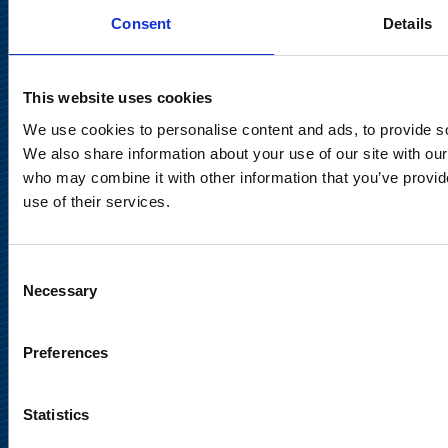
Consent
Details
Keilaranta 13 A
02150 Espoo
communications@suominencorp.com
This website uses cookies
Puh. 010 214 300
We use cookies to personalise content and ads, to provide soc
We also share information about your use of our site with our
Tietosuojaseloste
who may combine it with other information that you’ve provid
use of their services.
Käyttöehdot
Sosiaalinen media
Consent
Necessary
Selection
Preferences
Statistics