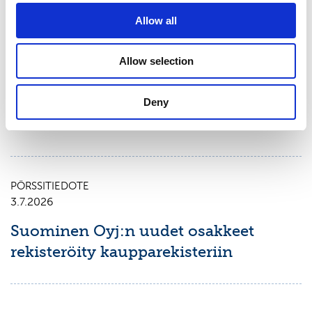
PÖRSSITIEDOTE
Allow all
9.7.2026
Suominen Oyj:
Allow selection
Arvopaperimarkkinalain 9 luvun 10
pykälän mukainen ilmoitus
Deny
omistusoikeuden muuttumisesta
PÖRSSITIEDOTE
3.7.2026
Suominen Oyj:n uudet osakkeet
rekisteröity kaupparekisteriin