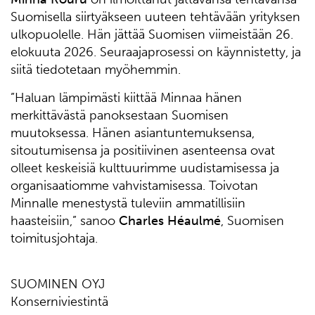
Suomisella siirtyäkseen uuteen tehtävään yrityksen
ulkopuolelle. Hän jättää Suomisen viimeistään 26.
elokuuta 2026. Seuraajaprosessi on käynnistetty, ja
siitä tiedotetaan myöhemmin.
”Haluan lämpimästi kiittää Minnaa hänen
merkittävästä panoksestaan Suomisen
muutoksessa. Hänen asiantuntemuksensa,
sitoutumisensa ja positiivinen asenteensa ovat
olleet keskeisiä kulttuurimme uudistamisessa ja
organisaatiomme vahvistamisessa. Toivotan
Minnalle menestystä tuleviin ammatillisiin
haasteisiin,” sanoo
Charles Héaulmé
, Suomisen
toimitusjohtaja.
SUOMINEN OYJ
Konserniviestintä