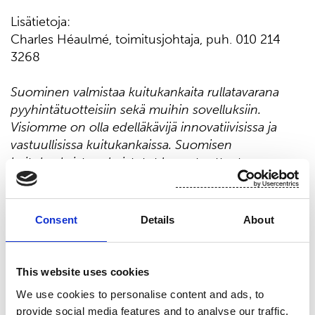
Lisätietoja:
Charles Héaulmé, toimitusjohtaja, puh. 010 214
3268
Suominen valmistaa kuitukankaita rullatavarana
pyyhintätuotteisiin sekä muihin sovelluksiin.
Visiomme on olla edelläkävijä innovatiivisissa ja
vastuullisissa kuitukankaissa. Suomisen
kuitukankaista valmistetut lopputuotteet,
esimerkiksi kosteuspyyhkeet, terveyssiteet ja
haavataitokset, ovat läsnä ihmisten jokapäiväisessä
elämässä ympäri maailmaa. Suomisen liikevaihto
Consent
Details
About
vuonna 2025 oli 412,4 milj. euroa ja työllistämme
lähes 700 ammattilaista Euroopassa sekä Pohjois-
ja Etelä-Amerikassa. Suomisen osake noteerataan
This website uses cookies
Nasdaq Helsingissä. Lue lisää:
www.suominen.fi
.
We use cookies to personalise content and ads, to
provide social media features and to analyse our traffic.