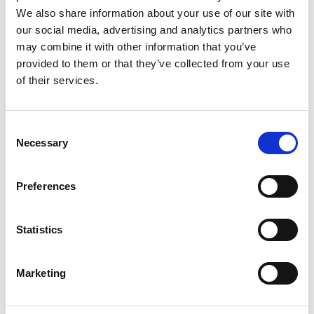
Jakelu:
We also share information about your use of our site with
Nasdaq Helsinki
our social media, advertising and analytics partners who
Keskeiset tiedotusvälineet
may combine it with other information that you’ve
www.suominen.fi
provided to them or that they’ve collected from your use
of their services.
Consent
Necessary
Selection
Viimeisimmät uutiset
Preferences
PÖRSSITIEDOTE
7.8.2026
Statistics
Suominen Oyj:n puolivuosikatsaus
1.1.-30.6.2026
Marketing