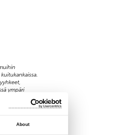
 muihin
a kuitukankaissa.
pyyhkeet,
ässä ympäri
listämme yli 700
osake noteerataan
About