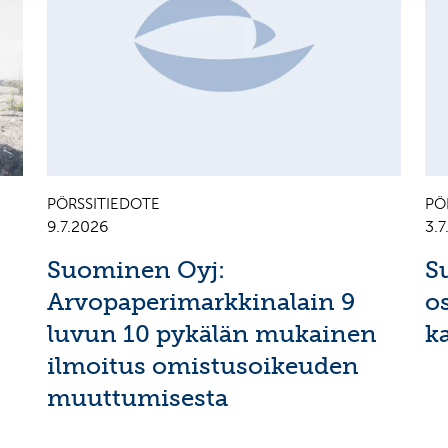
PÖRSSITIEDOTE
PÖ
9.7.2026
3.
Suominen Oyj:
S
Arvopaperimarkkinalain 9
o
luvun 10 pykälän mukainen
k
ilmoitus omistusoikeuden
muuttumisesta