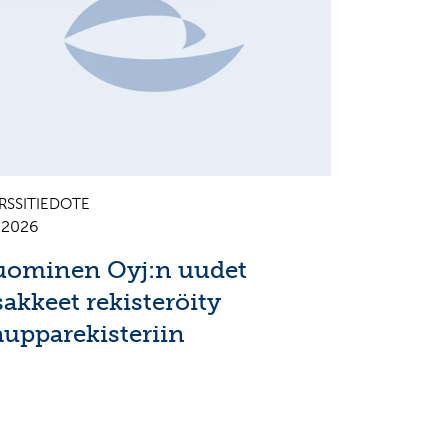
RSSITIEDOTE
7.2026
uominen Oyj:n uudet
sakkeet rekisteröity
aupparekisteriin