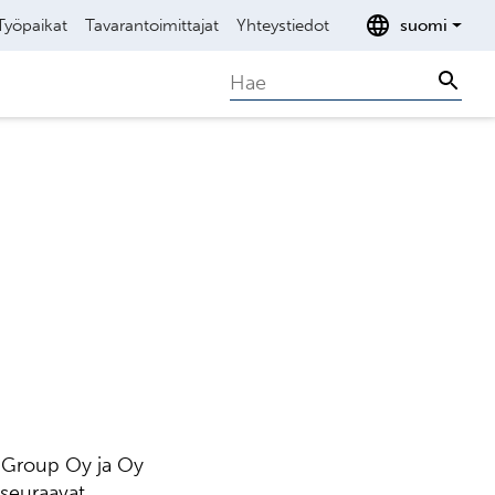
Työpaikat
Tavarantoimittajat
Yhteystiedot
suomi
Search
Sear
a Group Oy ja Oy
 seuraavat