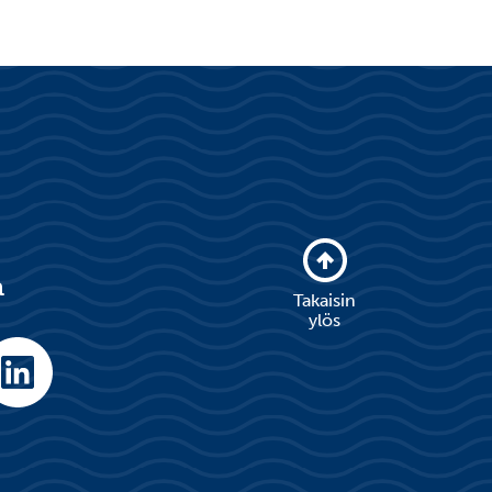
a
Takaisin
ylös