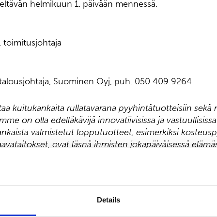
eltävän helmikuun 1. päivään mennessä.
 toimitusjohtaja
, talousjohtaja, Suominen Oyj, puh. 050 409 9264
a kuitukankaita rullatavarana pyyhintätuotteisiin sekä
omme on olla edelläkävijä innovatiivisissa ja vastuullisiss
kaista valmistetut lopputuotteet, esimerkiksi kosteus
haavataitokset, ovat läsnä ihmisten jokapäiväisessä eläm
n liikevaihto vuonna 2024 oli 462,3 milj. euroa ja työl
roopassa sekä Pohjois- ja Etelä-Amerikassa. Suomisen 
ä. Lue lisää:
www.suominen.fi
.
Details