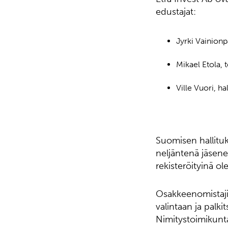
edustajat:
Jyrki Vainionp
Mikael Etola, 
Ville Vuori, h
Suomisen hallitu
neljäntenä jäsen
rekisteröityinä ol
Osakkeenomistaji
valintaan ja palki
Nimitystoimikunta