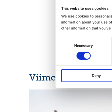
Nasdaq Helsinki
Keskeiset tiedotu
This website uses cookies
www.suominen.fi
We use cookies to personalis
information about your use of
other information that you’ve
Consent
Necessary
Selection
Viimeisimmät uuti
Deny
OSAVUOSIKATSAUKSET, EUROPEAN REGULATORY
NEWS