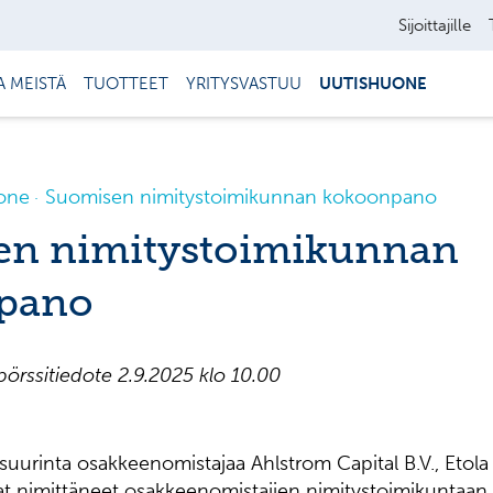
Sijoittajille
A MEISTÄ
TUOTTEET
YRITYSVASTUU
UUTISHUONE
one
Suomisen nimitystoimikunnan kokoonpano
en nimitystoimikunnan
pano
örssitiedote 2.9.2025 klo 10.00
uurinta osakkeenomistajaa Ahlstrom Capital B.V., Etol
at nimittäneet osakkeenomistajien nimitystoimikuntaan