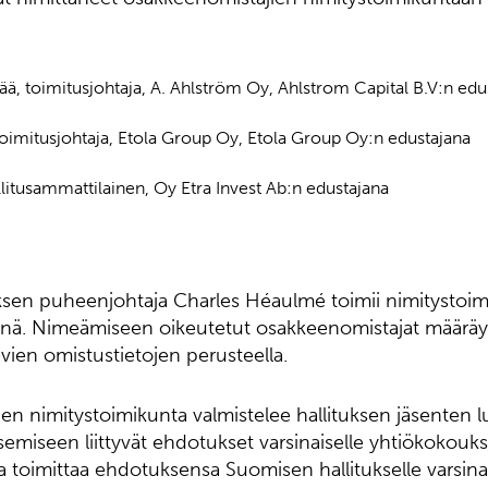
ää, toimitusjohtaja, A. Ahlström Oy, Ahlstrom Capital B.V:n edu
toimitusjohtaja, Etola Group Oy, Etola Group Oy:n edustajana
allitusammattilainen, Oy Etra Invest Ab:n edustajana
ksen puheenjohtaja Charles Héaulmé toimii nimitystoi
enä. Nimeämiseen oikeutetut osakkeenomistajat määräyt
evien omistustietojen perusteella.
en nimitystoimikunta valmistelee hallituksen jäsenten 
tsemiseen liittyvät ehdotukset varsinaiselle yhtiökokouks
 toimittaa ehdotuksensa Suomisen hallitukselle varsina