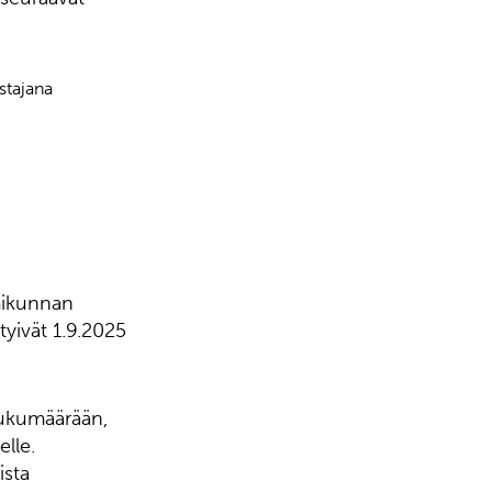
stajana
mikunnan
yivät 1.9.2025
lukumäärään,
elle.
ista