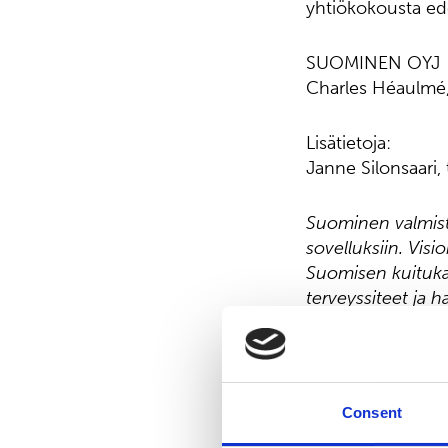
yhtiökokousta ed
SUOMINEN OYJ
Charles Héaulmé,
Lisätietoja:
Janne Silonsaari
Suominen valmista
sovelluksiin. Visi
Suomisen kuitukan
terveyssiteet ja 
maailmaa. Suomise
ammattilaista Eu
Nasdaq Helsingiss
Consent
Jakelu: