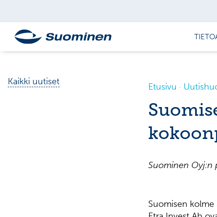
TIETO
Kaikki uutiset
Etusivu
Uutishu
Suomis
kokoon
Suominen Oyj:n p
Suomisen kolme s
Etra Invest Ab ov