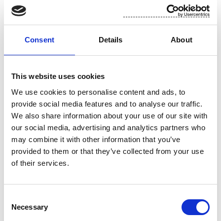
Lisätietoja:
Consent
Details
About
Talousjohtaja Toni Tamminen, Suominen Oyj
puh. 010 214 3051
This website uses cookies
We use cookies to personalise content and ads, to
www.suominen.fi
provide social media features and to analyse our traffic.
We also share information about your use of our site with
our social media, advertising and analytics partners who
may combine it with other information that you’ve
provided to them or that they’ve collected from your use
of their services.
Consent
Necessary
Selection
Liite