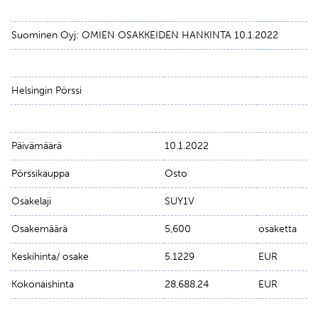
Suominen Oyj: OMIEN OSAKKEIDEN HANKINTA 10.1.2022
Helsingin Pörssi
Päivämäärä
10.1.2022
Pörssikauppa
Osto
Osakelaji
SUY1V
Osakemäärä
5,600
osaketta
Keskihinta/ osake
5.1229
EUR
Kokonaishinta
28,688.24
EUR