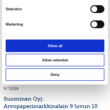
01-Suominen 17.12 trades.xlsx
Statistics
Viimeisimmät uutiset
Marketing
PÖRSSITIEDOTE
7.8.2026
Allow all
Suominen Oyj:n puolivuosikatsaus
1.1.-30.6.2026
Allow selection
Deny
PÖRSSITIEDOTE
9.7.2026
Suominen Oyj:
Arvopaperimarkkinalain 9 luvun 10