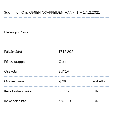
Suominen Oyj: OMIEN OSAKKEIDEN HANKINTA 17.12.2021
Helsingin Pörssi
Päivämäärä
17.12.2021
Pörssikauppa
Osto
Osakelaji
SUY1V
Osakemäärä
9,700
osaketta
Keskihinta/ osake
5.0332
EUR
Kokonaishinta
48,822.04
EUR