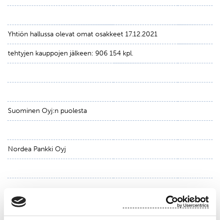
Yhtiön hallussa olevat omat osakkeet 17.12.2021
tehtyjen kauppojen jälkeen: 906 154 kpl.
Suominen Oyj:n puolesta
Nordea Pankki Oyj
Janne Sarvikivi
Sami Huttunen