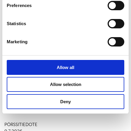
Preferences
Suominen 15.12 trades
Statistics
01-Suominen 15.12 trades.xlsx
Marketing
Viimeisimmät uutiset
Allow all
PÖRSSITIEDOTE
7.8.2026
Allow selection
Suominen Oyj:n puolivuosikatsaus
1.1.-30.6.2026
Deny
PÖRSSITIEDOTE