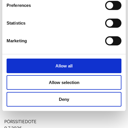
Preferences
Suominen 15.11 trades
Statistics
01-Suominen 15.11 trades.xlsx
Marketing
Viimeisimmät uutiset
Allow all
PÖRSSITIEDOTE
7.8.2026
Allow selection
Suominen Oyj:n puolivuosikatsaus
1.1.-30.6.2026
Deny
PÖRSSITIEDOTE