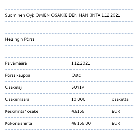
Suominen Oyj: OMIEN OSAKKEIDEN HANKINTA 1.12.2021
Helsingin Pörssi
Päivämäärä
1.12.2021
Pörssikauppa
Osto
Osakelaji
SUY1V
Osakemäärä
10,000
osaketta
Keskihinta/ osake
4.8135
EUR
Kokonaishinta
48,135.00
EUR