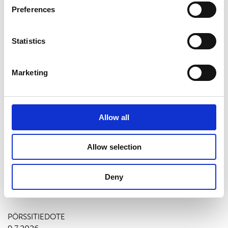
Preferences
Suominen 1.12 trades
Statistics
01-Suominen 1.12 trades.xlsx
Marketing
Viimeisimmät uutiset
Allow all
PÖRSSITIEDOTE
7.8.2026
Allow selection
Suominen Oyj:n puolivuosikatsaus
1.1.-30.6.2026
Deny
PÖRSSITIEDOTE