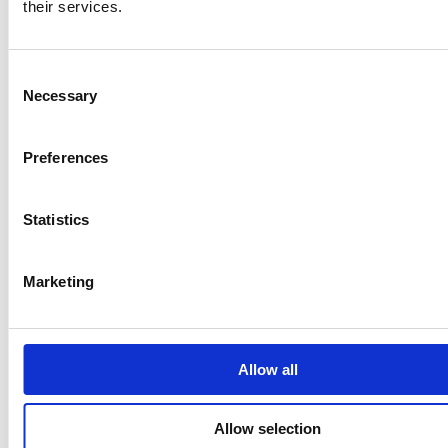
their services.
Consent
Necessary
Selection
Preferences
Viimeisimmät uutiset
Statistics
PÖRSSITIEDOTE
7.8.2026
Marketing
Suominen Oyj:n puolivuosikatsaus
1.1.-30.6.2026
Allow all
PÖRSSITIEDOTE
Allow selection
9.7.2026