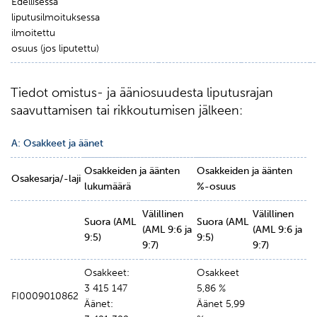
Edellisessä
liputusilmoituksessa
ilmoitettu
osuus (jos liputettu)
Tiedot omistus- ja ääniosuudesta liputusrajan
saavuttamisen tai rikkoutumisen jälkeen:
A: Osakkeet ja äänet
Osakkeiden ja äänten
Osakkeiden ja äänten
Osakesarja/-laji
lukumäärä
%-osuus
Välillinen
Välillinen
Suora (AML
Suora (AML
(AML 9:6 ja
(AML 9:6 ja
9:5)
9:5)
9:7)
9:7)
Osakkeet:
Osakkeet
3 415 147
5,86 %
FI0009010862
Äänet:
Äänet 5,99