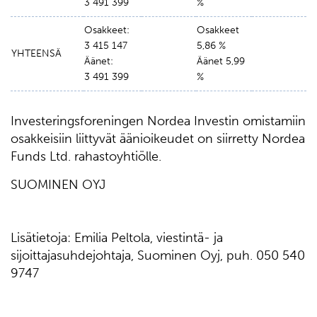
3 491 399
%
Osakkeet:
Osakkeet
3 415 147
5,86 %
YHTEENSÄ
Äänet:
Äänet 5,99
3 491 399
%
Investeringsforeningen Nordea Investin omistamiin
osakkeisiin liittyvät äänioikeudet on siirretty Nordea
Funds Ltd. rahastoyhtiölle.
SUOMINEN OYJ
Lisätietoja: Emilia Peltola, viestintä- ja
sijoittajasuhdejohtaja, Suominen Oyj, puh. 050 540
9747