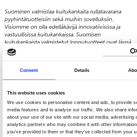
Suominen valmistaa kuitukankaita rullatavarana
pyyhintätuotteisiin sekä muihin sovelluksiin.
Visiomme on olla edelläkävijä innovatiivisissa ja
vastuullisissa kuitukankaissa. Suomisen
kuitukankaista valmistetut lopputuotteet ovat läsnä
ihmisten jokapäiväisessä elämässä ympäri
maailmaa. Suomisen liikevaihto vuonna 2020 oli
458,9 milj. euroa ja työllistämme lähes 700
Consent
Details
Abo
ammattilaista Euroopassa sekä
Pohjois
- ja Etelä-
Amerikassa. Suomisen osake noteerataan
Nasdaq
Helsingissä. Lue lisää:
www.suominen.fi
.
This website uses cookies
We use cookies to personalise content and ads, to provide s
Jakelu:
media features and to analyse our traffic. We also share info
Nasdaq Helsinki
about your use of our site with our social media, advertising 
Keskeiset tiedotusvälineet
analytics partners who may combine it with other information
www.suominen.fi
you’ve provided to them or that they’ve collected from your u