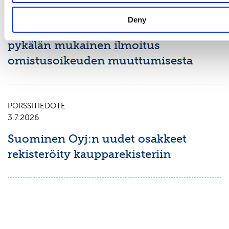
Suominen Oyj:
Deny
Arvopaperimarkkinalain 9 luvun 10
pykälän mukainen ilmoitus
omistusoikeuden muuttumisesta
PÖRSSITIEDOTE
3.7.2026
Suominen Oyj:n uudet osakkeet
rekisteröity kaupparekisteriin