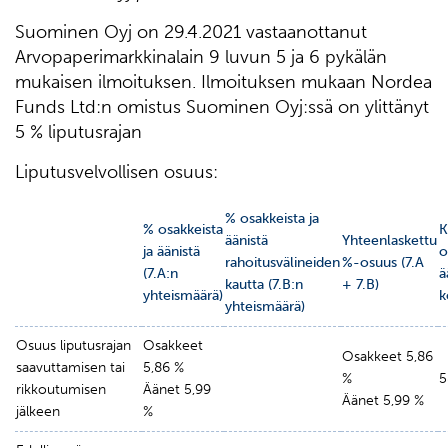
Suominen Oyj on 29.4.2021 vastaanottanut
Arvopaperimarkkinalain 9 luvun 5 ja 6 pykälän
mukaisen ilmoituksen. Ilmoituksen mukaan Nordea
Funds Ltd:n omistus Suominen Oyj:ssä on ylittänyt
5 % liputusrajan
Liputusvelvollisen osuus:
% osakkeista ja
% osakkeista
K
äänistä
Yhteenlaskettu
ja äänistä
o
rahoitusvälineiden
%-osuus (7.A
(7.A:n
ä
kautta (7.B:n
+ 7.B)
yhteismäärä)
k
yhteismäärä)
Osuus liputusrajan
Osakkeet
Osakkeet 5,86
saavuttamisen tai
5,86 %
%
5
rikkoutumisen
Äänet 5,99
Äänet 5,99 %
jälkeen
%