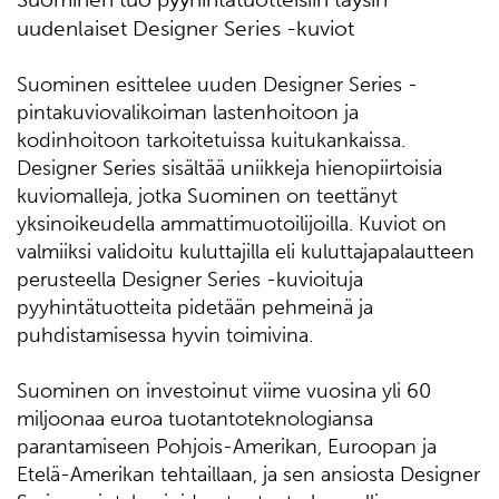
uudenlaiset Designer Series -kuviot
Suominen esittelee uuden Designer Series -
pintakuviovalikoiman lastenhoitoon ja
kodinhoitoon tarkoitetuissa kuitukankaissa.
Designer Series sisältää uniikkeja hienopiirtoisia
kuviomalleja, jotka Suominen on teettänyt
yksinoikeudella ammattimuotoilijoilla. Kuviot on
valmiiksi validoitu kuluttajilla eli kuluttajapalautteen
perusteella Designer Series -kuvioituja
pyyhintätuotteita pidetään pehmeinä ja
puhdistamisessa hyvin toimivina.
Suominen on investoinut viime vuosina yli 60
miljoonaa euroa tuotantoteknologiansa
parantamiseen Pohjois-Amerikan, Euroopan ja
Etelä-Amerikan tehtaillaan, ja sen ansiosta Designer