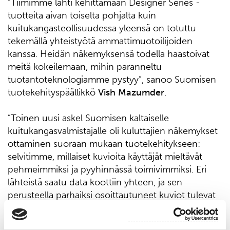
”Tiimimme lähti kehittämään Designer Series -
tuotteita aivan toiselta pohjalta kuin
kuitukangasteollisuudessa yleensä on totuttu
tekemällä yhteistyötä ammattimuotoilijoiden
kanssa. Heidän näkemyksensä todella haastoivat
meitä kokeilemaan, mihin paranneltu
tuotantoteknologiamme pystyy”, sanoo Suomisen
tuotekehityspäällikkö
Vish Mazumder
.
”Toinen uusi askel Suomisen kaltaiselle
kuitukangasvalmistajalle oli kuluttajien näkemykset
ottaminen suoraan mukaan tuotekehitykseen:
selvitimme, millaiset kuvioita käyttäjät mieltävät
pehmeimmiksi ja pyyhinnässä toimivimmiksi. Eri
lähteistä saatu data koottiin yhteen, ja sen
perusteella parhaiksi osoittautuneet kuviot tulevat
nyt markkinoille Designer Series -valikoimassa”,
Vish Mazumder jatkaa.