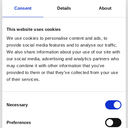
Consent
Details
About
”Moni Suomisella on tehnyt paljon työtä Design
Series -tuotteiden eteen niin tuotannon kuin
tuotekehityksen puolella”, sanoo tuotepäällikkö
This website uses cookies
Jon Arendt
. ”Koko prosessi kuluttaja- ja
asiakaspalautteineen tähtää tuotteisiin, joiden
We use cookies to personalise content and ads, to
avulla asiakkaamme voivat tehdä oikeasti tulosta.
provide social media features and to analyse our traffic.
Uskomme, että tämä vie Suomista kohti
We also share information about your use of our site with
markkinalähtöistä tuotejohtajuutta.”
our social media, advertising and analytics partners who
may combine it with other information that you’ve
provided to them or that they’ve collected from your use
of their services.
Lisätietoja
Jon Arendt
Consent
tuotepäällikkö
Necessary
Selection
p. +1 920 327 8064
jon.arendt@suominencorp.com
Preferences