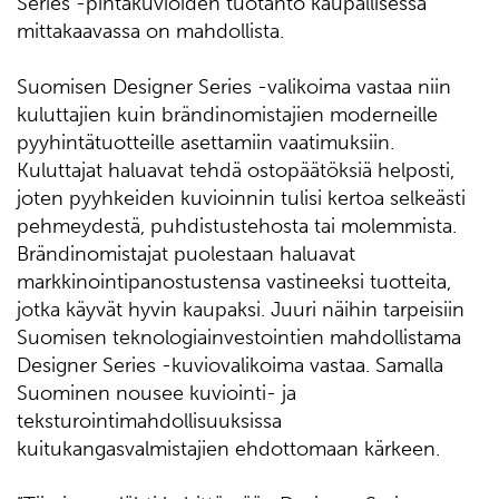
Series -pintakuvioiden tuotanto kaupallisessa
mittakaavassa on mahdollista.
Suomisen Designer Series -valikoima vastaa niin
kuluttajien kuin brändinomistajien moderneille
pyyhintätuotteille asettamiin vaatimuksiin.
Kuluttajat haluavat tehdä ostopäätöksiä helposti,
joten pyyhkeiden kuvioinnin tulisi kertoa selkeästi
pehmeydestä, puhdistustehosta tai molemmista.
Brändinomistajat puolestaan haluavat
markkinointipanostustensa vastineeksi tuotteita,
jotka käyvät hyvin kaupaksi. Juuri näihin tarpeisiin
Suomisen teknologiainvestointien mahdollistama
Designer Series -kuviovalikoima vastaa. Samalla
Suominen nousee kuviointi- ja
teksturointimahdollisuuksissa
kuitukangasvalmistajien ehdottomaan kärkeen.