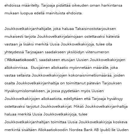
ehdoissa määritelty. Tarjoaja pidättää oikeuden oman harkintansa
mukaan luopua edellä mainituista ehdoista.
Joukkovelkakirjanhaltijalle, joka haluaa Takaisinostotarjouksen
mukaisesti tarjota Joukkovelkakirjalainojaan ostettavaksi käteistä
vastaan ja lisäksi merkitä Uusia Joukkovelkakirjoja, tulee olla
yhteydessä Tarjoajaan saadakseen yksilöidyn viitenumeron
(”
Allokaatiokoodi
”), saadakseen etusijan Uusien Joukkovelkakirjojen
allokoinnissa. Etusijainen allokaatio myönnetään määrälle, joka
vastaa sellaista Joukkovelkakirjojen kokonaisnimellismäärää, joiden
osalta Joukkovelkakirjanhaltija on toimittanut pätevän Tarjouksen
Hyväksymislomakkeen, ja jossa pyydetään myös Uusien
Joukkovelkakirjojen allokaatiota, edellyttäen että Tarjoaja hyväksyy
ostettavaksi tarjotut Joukkovelkakirjat. Mikäli Joukkovelkakirjanhaltija
haluaa merkitä Uusia Joukkovelkakirjoja, tulee
Joukkovelkakirjanhaltijan toimittaa Uusia Joukkovelkakirjoja koskeva
merkintä sisältäen Allokaatiokoodin Nordea Bank AB (publ):lle Uuden