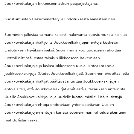
Joukkovelkakirjan liikkeeseenlaskun pääjärjestäjänä.
Suostumusten Hakumenettely ja Ehdotuksesta äänestäminen
Suominen julkistaa samanaikaisesti hakevansa suostumuksia kaikilta
Joukkovelkakirjanhaltijoilta Joukkovelkakirjojen ehtoja koskevan
Ehdotuksen hyväksymiseksi. Suominen aikoo uudelleen rahoittaa
luottolimiittinsä, ostaa takaisin liikkeeseen laskemiaan
Joukkovelkakirjoja ja laskea liikkeeseen uusia kiinteäkorkoisia
joukkovelkakirjoja (Uudet Joukkovelkakirjat). Suominen ehdottaa, että
Joukkovelkakirjanhaltijat päättävät muuttaa Joukkovelkakirjojen
ehtoja siten, että Joukkovelkakirjat eivät estäisi takauksen antamista
Uusille Joukkovelkakirjoille ja uudelle luottolimiitille. Lisäksi tiettyjä
Joukkovelkakirjan ehtoja ehdotetaan yhtenäistettävän Uusien
Joukkovelkakirjojen ehtojen kanssa sopivamman rahoitusrakenteen
mahdollistamiseksi.