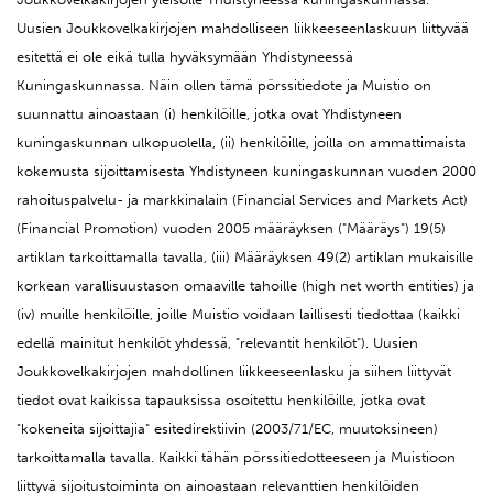
Uusien Joukkovelkakirjojen mahdolliseen liikkeeseenlaskuun liittyvää
esitettä ei ole eikä tulla hyväksymään Yhdistyneessä
Kuningaskunnassa. Näin ollen tämä pörssitiedote ja Muistio on
suunnattu ainoastaan (i) henkilöille, jotka ovat Yhdistyneen
kuningaskunnan ulkopuolella, (ii) henkilöille, joilla on ammattimaista
kokemusta sijoittamisesta Yhdistyneen kuningaskunnan vuoden 2000
rahoituspalvelu- ja markkinalain (Financial Services and Markets Act)
(Financial Promotion) vuoden 2005 määräyksen ("Määräys") 19(5)
artiklan tarkoittamalla tavalla, (iii) Määräyksen 49(2) artiklan mukaisille
korkean varallisuustason omaaville tahoille (high net worth entities) ja
(iv) muille henkilöille, joille Muistio voidaan laillisesti tiedottaa (kaikki
edellä mainitut henkilöt yhdessä, "relevantit henkilöt"). Uusien
Joukkovelkakirjojen mahdollinen liikkeeseenlasku ja siihen liittyvät
tiedot ovat kaikissa tapauksissa osoitettu henkilöille, jotka ovat
"kokeneita sijoittajia" esitedirektiivin (2003/71/EC, muutoksineen)
tarkoittamalla tavalla. Kaikki tähän pörssitiedotteeseen ja Muistioon
liittyvä sijoitustoiminta on ainoastaan relevanttien henkilöiden