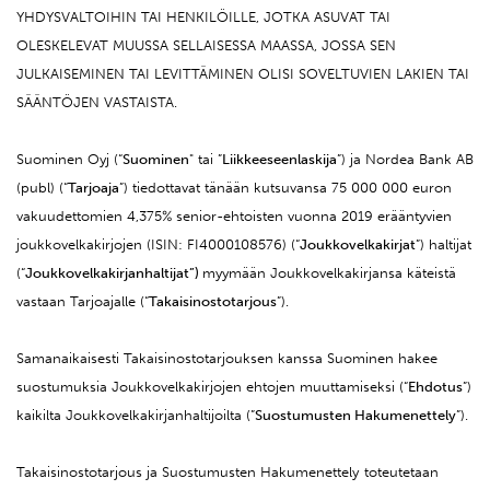
YHDYSVALTOIHIN TAI HENKILÖILLE, JOTKA ASUVAT TAI
OLESKELEVAT MUUSSA SELLAISESSA MAASSA, JOSSA SEN
JULKAISEMINEN TAI LEVITTÄMINEN OLISI SOVELTUVIEN LAKIEN TAI
SÄÄNTÖJEN VASTAISTA.
Suominen Oyj (“
Suominen
" tai ”
Liikkeeseenlaskija
”) ja Nordea Bank AB
(publ) (“
Tarjoaja
”) tiedottavat tänään kutsuvansa 75 000 000 euron
vakuudettomien 4,375% senior-ehtoisten vuonna 2019 erääntyvien
joukkovelkakirjojen (ISIN: FI4000108576) (“
Joukkovelkakirjat
”) haltijat
(“
Joukkovelkakirjanhaltijat”)
myymään Joukkovelkakirjansa käteistä
vastaan Tarjoajalle (“
Takaisinostotarjous
”).
Samanaikaisesti Takaisinostotarjouksen kanssa Suominen hakee
suostumuksia Joukkovelkakirjojen ehtojen muuttamiseksi (“
Ehdotus
”)
kaikilta Joukkovelkakirjanhaltijoilta (”
Suostumusten Hakumenettely
”).
Takaisinostotarjous ja Suostumusten Hakumenettely
toteutetaan