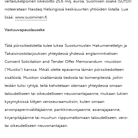
vertailukelpoinen liikevoitto 25,6 milj. euroa. Suomisen osake (SUY1V)
noteerataan Nasdaq Helsingissä keskisuurten yhtiöiden listalla. Lue
lisää:
www.suominen.fi
.
Vastuuvapauslauseke
Tätä pörssitiedotetta tulee lukea
Suostumusten Hakumenettelyn ja
Takaisinostotarjouksen yhteydessä yhdessä
englanninkielisen
Consent Solicitation and Tender Offer Memorandum -muistion
(”Muistio”) kanssa. Mikäli olette epävarma tämän pörssitiedotteen
sisällöstä, Muistion sisältämästä tiedosta tai toimenpiteistä, joihin
teidän tulisi ryhtyä, teitä kehotetaan olemaan yhteydessä omaan
taloudelliseen tai oikeudelliseen neuvonantajaanne, mukaan lukien
kysymyksissä liittyen veroseuraamuksiin, kuten omaan
arvonpaperinvälittäjäänne, pankkineuvojaanne, asianajajaanne,
kirjanpitäjäänne tai muuhun riippumattomaan taloudelliseen, vero-
tai oikeudelliseen neuvonantajaan.