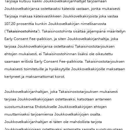
Tarjoaja kutsuu kaikki Joukkovelkakirjanhaltijat tarjoamaan
Joukkovelkakirjansa ostettavaksi käteistä vastaan, jonka mukaisesti
Tarjoaja maksaa käteisvastikkeen Joukkovelkakirjoista joka vastaa
107,20 prosenttia kunkin Joukkovelkakirjan nimellisarvosta
(“
Takaisinostohinta
”). Takaisinostohinta sisältää jäljempänä määritellyn
Early Consent Fee-palkkion, ja siten Joukkovelkakirjanhaltija, joka
tarjoaa Joukkovelkakirjansa ostettavaksi Takaisinostotarjouksen
ehtojen mukaisesti, ei Takaisinostohinnan lisäksi ole oikeutettu
saamaan erillistä Early Consent Fee-palkkiota. Takaisinostotarjouksen
mukaisesti toimitetuille ja hyväksytyille Joukkovelkakirjoille maksetaan
kertyneet ja maksamattomat korot.
Joukkovelkakirjanhaltijan, joka Takaisinostotarjouksen mukaisesti
tarjoaa Joukkovelkakirjojaan ostettavaksi, katsotaan antaneen
suostumuksensa Ehdotukselle Joukkovelkakirjojen ehtojen
muuttamiseksi tarjoamiensa Joukkovelkakirjojen osalta.
Joukkovelkakirjanhaltijan ei täten ole mahdollista tarjota
Joukkovelkakirjojaan ostettavaksi antamatta samalla suostumustaan