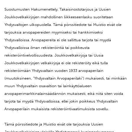
Suostumusten Hakumenettely, Takaisinostotarjous ja Uusien
Joukkovelkakirjojen mahdollinen liikkeeseenlasku suoritetaan
Yhdysvaltojen ulkopuolella. Tämä pörssitiedote tai Muistio eivät ole
tarjouksia arvopapereiden myymiseksi tai hankkimiseksi
Yhdysvalloissa. Arvopapereita ei ole sallittua tarjota tai myydä
Yhdysvalloissa ilman rekisteröintiä tai poikkeusta
rekisteröintivelvollisuudesta. Joukkovelkakirjoja tai Uusia
Joukkovelkakirjojen velkakirjoja ei ole rekisteröity eikä tulla
rekisteröimään Yhdysvaltain vuoden 1933 arvopaperilain
(muutoksineen, "Yhdysvaltain Arvopaperilaki") mukaisesti, tai minkään
muun Yhdysvaltain osavaltion tai lainkäyttöalueen
arvopaperimarkkinalainsäädännön mukaisesti, eikä niitä siten voida
tarjota tai myydä Yhdysvalloissa, ellei jokin poikkeus Yhdysvaltain
Arvopaperilain mukaisista rekisteröintivaatimuksista sovellu.
Tämä pörssitiedote ja Muistio eivät ole tarjouksia Uusien
Joukkovelkakirjojen yleisölle Yhdistyneessä kuningaskunnassa.