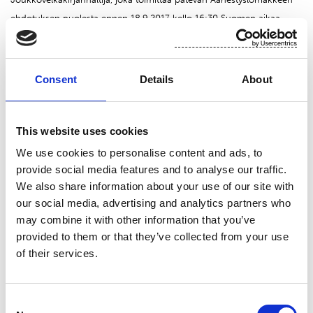
ehdotuksen puolesta ennen 18.9.2017 kello 16:30 Suomen aikaa
(”
Early Consent Fee-Päättymisajankohta
”), on tietyin edellytyksin
oikeutettu palkkioon, jonka määrä on 0,25 prosenttia siitä
Joukkovelkakirjojen nimellispääomasta, jonka osalta ääni on annettu
Consent
Details
About
("
Early Consent Fee-Palkkio
"). Joukkovelkakirjanhaltija, joka
Joukkovelkakirjanhaltijoiden kokouksessa äänestää toisella tavalla,
esimerkiksi henkilökohtaisesti tai valtuuttamansa asiamiehen
This website uses cookies
välityksellä (muutoin kuin Tarjouksen Hyväksymislomakkeella tai
We use cookies to personalise content and ads, to
Äänestyslomakkeella) tai Äänestyslomakkeella Early Consent Fee-
provide social media features and to analyse our traffic.
Päättymisajankohdan jälkeen, tai Ehdotuksen vastaisesti, ei ole
We also share information about your use of our site with
oikeutettu saamaan Early Consent Fee-Palkkiota.
our social media, advertising and analytics partners who
may combine it with other information that you’ve
Äänestyslomake tulee toimittaa Takaisinostotarjouksen Asiamiehelle ja
provided to them or that they’ve collected from your use
of their services.
Tabulaatioagentille sähköpostitse osoitteeseen:
is.operations.fi@nordea.com
tai postitse alla olevaan
osoitteeseen.
Saadaksenne Muistion ja Takaisinostotarjoukseen tai
Consent
Suostumusten Hakumenettelyyn liittyviin kysymyksiin liittyen