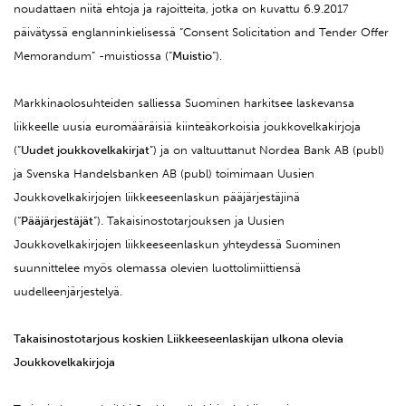
noudattaen niitä ehtoja ja rajoitteita, jotka on kuvattu 6.9.2017
päivätyssä englanninkielisessä ”Consent Solicitation and Tender Offer
Memorandum” -muistiossa (”
Muistio
”).
Markkinaolosuhteiden salliessa Suominen harkitsee laskevansa
liikkeelle uusia euromääräisiä kiinteäkorkoisia joukkovelkakirjoja
(”
Uudet joukkovelkakirjat
”) ja on valtuuttanut Nordea Bank AB (publ)
ja Svenska Handelsbanken AB (publ) toimimaan Uusien
Joukkovelkakirjojen liikkeeseenlaskun pääjärjestäjinä
(“
Pääjärjestäjät
”). Takaisinostotarjouksen ja Uusien
Joukkovelkakirjojen liikkeeseenlaskun yhteydessä Suominen
suunnittelee myös olemassa olevien luottolimiittiensä
uudelleenjärjestelyä.
Takaisinostotarjous koskien Liikkeeseenlaskijan ulkona olevia
Joukkovelkakirjoja