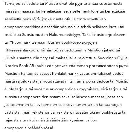
Tämä pörssitiedote tai Muistio eivät ole pyyntö antaa suostumusta
missään maassa, tai kenellekään sellaiselle henkilölle tai keneltäkään
sellaiselta henkilöltä, jonka osalta olisi laitonta soveltuvan
arvopaperimarkkinalainsäädännön nojalla tehdä sellainen kutsu tai
osallistua Suostumusten Hakumenettelyyn, Takaisinostotarjoukseen
tai Yhtiön harkitsemaan Uusien Joukkovelkakirjojen
liikkeeseenlaskuun. Tämän pörssitiedotteen ja Muistion jakelu tai
julkaisu saattaa olla tietyissä maissa lailla rajoitettua. Suominen Oyj ja
Nordea Bank AB (publ) edellyttävät, että tämän pörssitiedotteen ja/tai
Muistion haltuunsa saavat henkilöt hankkivat asianmukaiset tiedot
näistä rajoituksista ja noudattavat niitä. Tämä pörssitiedote tai Muistio
ei ole tarjous tai suositus arvopapereiden myymiseksi eikä tarjous tai
suositus arvopapereiden ostamiseksi sellaisessa maassa, jossa sen
julkaiseminen tai levittäminen olisi soveltuvien lakien tai sääntöjen
vastaista ilman rekisteröintiä, rekisteröintivaatimuksen poikkeusta tai
rajausta siten kuin näistä säädetään kyseisen valtion
arvopaperilainsäädännössä.