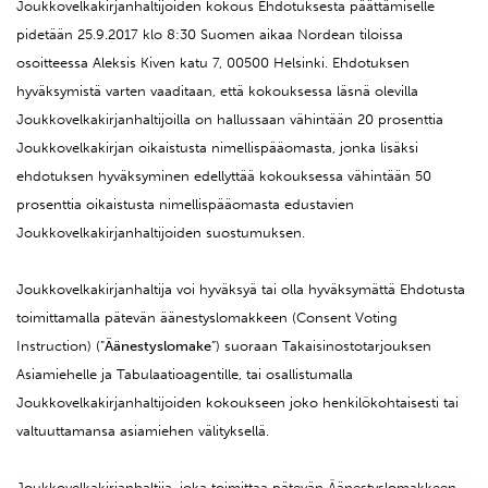
Joukkovelkakirjanhaltijoiden kokous Ehdotuksesta päättämiselle
pidetään 25.9.2017 klo 8:30 Suomen aikaa Nordean tiloissa
osoitteessa Aleksis Kiven katu 7, 00500 Helsinki. Ehdotuksen
hyväksymistä varten vaaditaan, että kokouksessa läsnä olevilla
Joukkovelkakirjanhaltijoilla on hallussaan vähintään 20 prosenttia
Joukkovelkakirjan oikaistusta nimellispääomasta, jonka lisäksi
ehdotuksen hyväksyminen edellyttää kokouksessa vähintään 50
prosenttia oikaistusta nimellispääomasta edustavien
Joukkovelkakirjanhaltijoiden suostumuksen.
Joukkovelkakirjanhaltija voi hyväksyä tai olla hyväksymättä Ehdotusta
toimittamalla pätevän äänestyslomakkeen (Consent Voting
Instruction) (”
Äänestyslomake
”) suoraan Takaisinostotarjouksen
Asiamiehelle ja Tabulaatioagentille, tai osallistumalla
Joukkovelkakirjanhaltijoiden kokoukseen joko henkilökohtaisesti tai
valtuuttamansa asiamiehen välityksellä.
Joukkovelkakirjanhaltija, joka toimittaa pätevän Äänestyslomakkeen