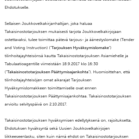
Ehdotukselle.
Sellaisen Joukkovelkakirjanhaltijan, joka haluaa
Takaisinostotarjouksen mukaisesti tarjota Joukkovelkakirjojaan
ostettavaksi, tulee toimittaa pätevä tarjous- ja äänestyslomake (Tender
and Voting Instruction) (”
Tarjouksen Hyväksymislomake
”)
tilinhoitajayhteisönsä kautta Takaisinostotarjouksen Asiamiehelle ja
Tabulaatioagentille viimeistään 18.9.2017 klo 16:30
(”
Takaisinostotarjouksen Päättymisajankohta
”). Huomioittehan, että
tilinhoitajayhteisöjen omat aikarajat Tarjouksen
Hyväksymislomakkeen toimittamiselle ovat ennen
Takaisinostotarjouksen Päättymisajankohtaa. Takaisinostotarjouksen
arvioitu selvityspäivä on 2.10.2017.
Takaisinostotarjouksen hyväksymisen edellytyksenä on, rajoituksetta,
Ehdotuksen hyväksyntä sekä Uusien Joukkovelkakirjojen
liikkeeseenlasku, siten kuin nämä ehdot on Takaisinostotarjouksen