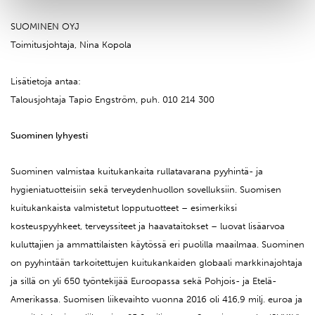
SUOMINEN OYJ
Toimitusjohtaja, Nina Kopola
Lisätietoja antaa:
Talousjohtaja Tapio Engström, puh. 010 214 300
Suominen lyhyesti
Suominen valmistaa kuitukankaita rullatavarana pyyhintä- ja
hygieniatuotteisiin sekä terveydenhuollon sovelluksiin. Suomisen
kuitukankaista valmistetut lopputuotteet – esimerkiksi
kosteuspyyhkeet, terveyssiteet ja haavataitokset – luovat lisäarvoa
kuluttajien ja ammattilaisten käytössä eri puolilla maailmaa. Suominen
on pyyhintään tarkoitettujen kuitukankaiden globaali markkinajohtaja
ja sillä on yli 650 työntekijää Euroopassa sekä Pohjois- ja Etelä-
Amerikassa. Suomisen liikevaihto vuonna 2016 oli 416,9 milj. euroa ja