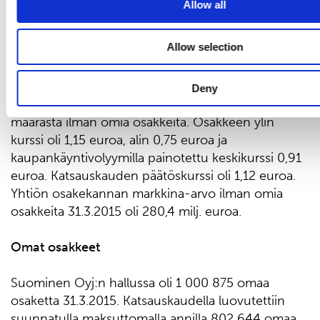
Allow all
Vaihto ja kurssi
Allow selection
Suominen Oyj:n osakkeiden vaihto NASDAQ
Helsingissä 1.1.2015 - 31.3.2015 oli 55 481 427
Deny
osaketta eli 22,4 % osakkeiden keskimääräisestä
määrästä ilman omia osakkeita. Osakkeen ylin
kurssi oli 1,15 euroa, alin 0,75 euroa ja
kaupankäyntivolyymilla painotettu keskikurssi 0,91
euroa. Katsauskauden päätöskurssi oli 1,12 euroa.
Yhtiön osakekannan markkina-arvo ilman omia
osakkeita 31.3.2015 oli 280,4 milj. euroa.
Omat osakkeet
Suominen Oyj:n hallussa oli 1 000 875 omaa
osaketta 31.3.2015. Katsauskaudella luovutettiin
suunnatulla maksuttomalla annilla 802 644 omaa