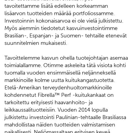
tavoitettamme lisätä edelleen korkeamman
lisäarvon tuotteiden määrää portfoliossamme.
Investoinnin kokonaisarvoa ei ole vielä julkistettu.
Myös aiemmin tiedotetut kasvuinvestointimme
Brasilian-, Espanjan- ja Suomen- tehtaille etenevät
suunnitelmien mukaisesti.
Tavoittelemme kasvun ohella tuotejohtajan asemaa
toimialallamme. Otimme askeleita tätä visiota kohti
tuomalla vuoden ensimmäisellä neljänneksellä
markkinoille kolme uutta kuitukangastuotetta.
Etelä-Amerikan terveydenhuoltomarkkinoille
kohdennetut Fibrella™ Perf -kuitukankaat on
tarkoitettu erityisesti haavanhoito- ja
leikkaussalituotteisiin. Vuoden 2014 lopulla
julkistettu investointi Paulínian-tehtaalle Brasiliassa
mahdollistaa näiden tuotteiden valmistamisen
paikallisesti. Neliömassaltaan erityisen keveä