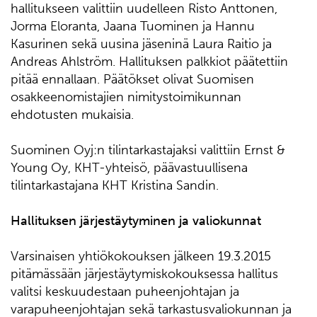
hallitukseen valittiin uudelleen Risto Anttonen,
Jorma Eloranta, Jaana Tuominen ja Hannu
Kasurinen sekä uusina jäseninä Laura Raitio ja
Andreas Ahlström. Hallituksen palkkiot päätettiin
pitää ennallaan. Päätökset olivat Suomisen
osakkeenomistajien nimitystoimikunnan
ehdotusten mukaisia.
Suominen Oyj:n tilintarkastajaksi valittiin Ernst &
Young Oy, KHT-yhteisö, päävastuullisena
tilintarkastajana KHT Kristina Sandin.
Hallituksen järjestäytyminen ja valiokunnat
Varsinaisen yhtiökokouksen jälkeen 19.3.2015
pitämässään järjestäytymiskokouksessa hallitus
valitsi keskuudestaan puheenjohtajan ja
varapuheenjohtajan sekä tarkastusvaliokunnan ja