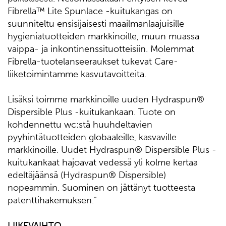
Fibrella™ Lite Spunlace -kuitukangas on
suunniteltu ensisijaisesti maailmanlaajuisille
hygieniatuotteiden markkinoille, muun muassa
vaippa- ja inkontinenssituotteisiin. Molemmat
Fibrella-tuotelanseeraukset tukevat Care-
liiketoimintamme kasvutavoitteita.
Lisäksi toimme markkinoille uuden Hydraspun®
Dispersible Plus -kuitukankaan. Tuote on
kohdennettu wc:stä huuhdeltavien
pyyhintätuotteiden globaaleille, kasvaville
markkinoille. Uudet Hydraspun® Dispersible Plus -
kuitukankaat hajoavat vedessä yli kolme kertaa
edeltäjäänsä (Hydraspun® Dispersible)
nopeammin. Suominen on jättänyt tuotteesta
patenttihakemuksen.”
LIIKEVAIHTO