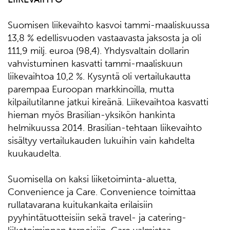
Suomisen liikevaihto kasvoi tammi-maaliskuussa
13,8 % edellisvuoden vastaavasta jaksosta ja oli
111,9 milj. euroa (98,4). Yhdysvaltain dollarin
vahvistuminen kasvatti tammi-maaliskuun
liikevaihtoa 10,2 %. Kysyntä oli vertailukautta
parempaa Euroopan markkinoilla, mutta
kilpailutilanne jatkui kireänä. Liikevaihtoa kasvatti
hieman myös Brasilian-yksikön hankinta
helmikuussa 2014. Brasilian-tehtaan liikevaihto
sisältyy vertailukauden lukuihin vain kahdelta
kuukaudelta.
Suomisella on kaksi liiketoiminta-aluetta,
Convenience ja Care. Convenience toimittaa
rullatavarana kuitukankaita erilaisiin
pyyhintätuotteisiin sekä travel- ja catering-