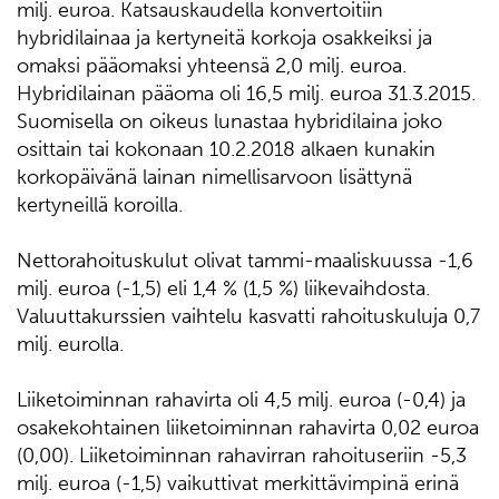
milj. euroa. Katsauskaudella konvertoitiin
hybridilainaa ja kertyneitä korkoja osakkeiksi ja
omaksi pääomaksi yhteensä 2,0 milj. euroa.
Hybridilainan pääoma oli 16,5 milj. euroa 31.3.2015.
Suomisella on oikeus lunastaa hybridilaina joko
osittain tai kokonaan 10.2.2018 alkaen kunakin
korkopäivänä lainan nimellisarvoon lisättynä
kertyneillä koroilla.
Nettorahoituskulut olivat tammi-maaliskuussa -1,6
milj. euroa (-1,5) eli 1,4 % (1,5 %) liikevaihdosta.
Valuuttakurssien vaihtelu kasvatti rahoituskuluja 0,7
milj. eurolla.
Liiketoiminnan rahavirta oli 4,5 milj. euroa (-0,4) ja
osakekohtainen liiketoiminnan rahavirta 0,02 euroa
(0,00). Liiketoiminnan rahavirran rahoituseriin -5,3
milj. euroa (-1,5) vaikuttivat merkittävimpinä erinä