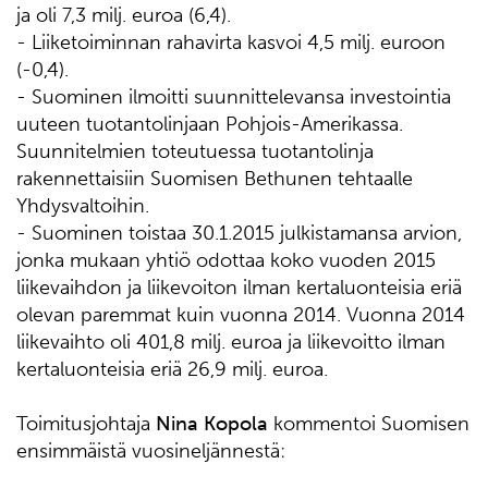
ja oli 7,3 milj. euroa (6,4).
- Liiketoiminnan rahavirta kasvoi 4,5 milj. euroon
(-0,4).
- Suominen ilmoitti suunnittelevansa investointia
uuteen tuotantolinjaan Pohjois-Amerikassa.
Suunnitelmien toteutuessa tuotantolinja
rakennettaisiin Suomisen Bethunen tehtaalle
Yhdysvaltoihin.
- Suominen toistaa 30.1.2015 julkistamansa arvion,
jonka mukaan yhtiö odottaa koko vuoden 2015
liikevaihdon ja liikevoiton ilman kertaluonteisia eriä
olevan paremmat kuin vuonna 2014. Vuonna 2014
liikevaihto oli 401,8 milj. euroa ja liikevoitto ilman
kertaluonteisia eriä 26,9 milj. euroa.
Toimitusjohtaja
Nina Kopola
kommentoi Suomisen
ensimmäistä vuosineljännestä: