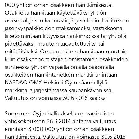
000 yhtiön oman osakkeen hankkimisesta.
Osakkeita hankitaan käytettäväksi yhtiön
osakepohjaisiin kannustinjärjestelmiin, hallituksen
jäsenyyspalkkioiden maksamiseksi, vastikkeena
liiketoimintaan liittyvissä hankinnoissa tai yhtiöllä
pidettäväksi, muutoin luovutettaviksi tai
mitätöitäviksi. Omat osakkeet hankitaan muutoin
kuin osakkeenomistajien omistamien osakkeiden
suhteessa yhtiön vapaalla omalla pääomalla
osakkeiden hankintahetken markkinahintaan
NASDAQ OMX Helsinki Oy:n säännellyllä
markkinalla järjestämässä kaupankäynnissä.
Valtuutus on voimassa 30.6.2016 saakka.
Suominen Oyj:n hallituksella on varsinaisen
yhtiökokouksen 26.3.2014 antama valtuutus
enintään 3 000 000 yhtiön oman osakkeen
hankkimisesta. Valtuutus on voimassa 30.6.2015