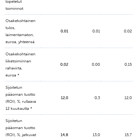
lopetetut
toiminnot
Osakekohtainen
tulos,
0,01
0,01
0,02
laimentamaton,
euroa, yhteensä
Osakekohtainen
liiketoiminnan
0,02
0,00
0,15
rahavirta,
euroa *
Sijoitetun
pääoman tuotto
12,0
0,3
12,0
(ROI), %, rullaava
12 kuukautta *
Sijoitetun
pääoman tuotto
(ROI), %, jatkuvat
14,8
13,0
15,7