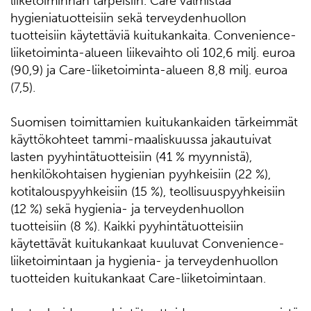
liiketoiminnan tarpeisiin. Care valmistaa
hygieniatuotteisiin sekä terveydenhuollon
tuotteisiin käytettäviä kuitukankaita. Convenience-
liiketoiminta-alueen liikevaihto oli 102,6 milj. euroa
(90,9) ja Care-liiketoiminta-alueen 8,8 milj. euroa
(7,5).
Suomisen toimittamien kuitukankaiden tärkeimmät
käyttökohteet tammi-maaliskuussa jakautuivat
lasten pyyhintätuotteisiin (41 % myynnistä),
henkilökohtaisen hygienian pyyhkeisiin (22 %),
kotitalouspyyhkeisiin (15 %), teollisuuspyyhkeisiin
(12 %) sekä hygienia- ja terveydenhuollon
tuotteisiin (8 %). Kaikki pyyhintätuotteisiin
käytettävät kuitukankaat kuuluvat Convenience-
liiketoimintaan ja hygienia- ja terveydenhuollon
tuotteiden kuitukankaat Care-liiketoimintaan.