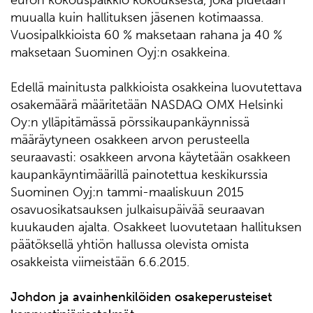
euron kokouspalkkio kokouksesta, joka pidetään
muualla kuin hallituksen jäsenen kotimaassa.
Vuosipalkkioista 60 % maksetaan rahana ja 40 %
maksetaan Suominen Oyj:n osakkeina.
Edellä mainitusta palkkioista osakkeina luovutettava
osakemäärä määritetään NASDAQ OMX Helsinki
Oy:n ylläpitämässä pörssikaupankäynnissä
määräytyneen osakkeen arvon perusteella
seuraavasti: osakkeen arvona käytetään osakkeen
kaupankäyntimäärillä painotettua keskikurssia
Suominen Oyj:n tammi-maaliskuun 2015
osavuosikatsauksen julkaisupäivää seuraavan
kuukauden ajalta. Osakkeet luovutetaan hallituksen
päätöksellä yhtiön hallussa olevista omista
osakkeista viimeistään 6.6.2015.
Johdon ja avainhenkilöiden osakeperusteiset