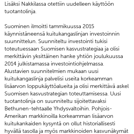
Lisäksi Nakkilassa otettiin uudelleen käyttöön
tuotantolinja.
Suominen ilmoitti tammikuussa 2015
käynnistäneensä kuitukangaslinjan investoinnin
suunnittelun. Suunniteltu investointi tukisi
toteutuessaan Suomisen kasvustrategiaa ja olisi
merkittävin yksittäinen hanke yhtiön joulukuussa
2014 julkistamassa investointiohjelmassa.
Alustavien suunnitelmien mukaan uusi
kuitukangaslinja palvelisi useita korkeamman
lisäarvon loppukäyttöalueita ja olisi merkittävä askel
Suomisen kasvustrategian toteuttamisessa. Uusi
tuotantolinja on suunniteltu sijoitettavaksi
Bethunen-tehtaalle Yhdysvaltoihin. Pohjois-
Amerikan markkinoilla korkeamman lisäarvon
kuitukankaiden kysyntä on ollut historiallisesti
hyvällä tasolla ja myös markkinoiden kasvunäkymät