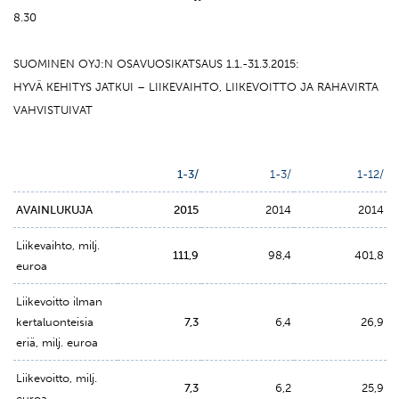
8.30
SUOMINEN OYJ:N OSAVUOSIKATSAUS 1.1.-31.3.2015:
HYVÄ KEHITYS JATKUI – LIIKEVAIHTO, LIIKEVOITTO JA RAHAVIRTA
VAHVISTUIVAT
1-3/
1-3/
1-12/
AVAINLUKUJA
2015
2014
2014
Liikevaihto, milj.
111,9
98,4
401,8
euroa
Liikevoitto ilman
kertaluonteisia
7,3
6,4
26,9
eriä, milj. euroa
Liikevoitto, milj.
7,3
6,2
25,9
euroa