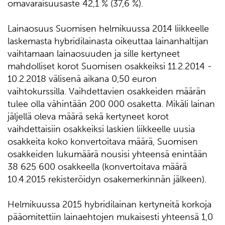
omavaraisuusaste 42,1 % (37,6 %).
Lainaosuus Suomisen helmikuussa 2014 liikkeelle
laskemasta hybridilainasta oikeuttaa lainanhaltijan
vaihtamaan lainaosuuden ja sille kertyneet
mahdolliset korot Suomisen osakkeiksi 11.2.2014 -
10.2.2018 välisenä aikana 0,50 euron
vaihtokurssilla. Vaihdettavien osakkeiden määrän
tulee olla vähintään 200 000 osaketta. Mikäli lainan
jäljellä oleva määrä sekä kertyneet korot
vaihdettaisiin osakkeiksi laskien liikkeelle uusia
osakkeita koko konvertoitava määrä, Suomisen
osakkeiden lukumäärä nousisi yhteensä enintään
38 625 600 osakkeella (konvertoitava määrä
10.4.2015 rekisteröidyn osakemerkinnän jälkeen).
Helmikuussa 2015 hybridilainan kertyneitä korkoja
pääomitettiin lainaehtojen mukaisesti yhteensä 1,0