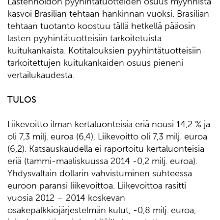
Lastenhoidon pyyhintätuotteiden osuus myynnistä
kasvoi Brasilian tehtaan hankinnan vuoksi. Brasilian
tehtaan tuotanto koostuu tällä hetkellä pääosin
lasten pyyhintätuotteisiin tarkoitetuista
kuitukankaista. Kotitalouksien pyyhintätuotteisiin
tarkoitettujen kuitukankaiden osuus pieneni
vertailukaudesta.
TULOS
Liikevoitto ilman kertaluonteisia eriä nousi 14,2 % ja
oli 7,3 milj. euroa (6,4). Liikevoitto oli 7,3 milj. euroa
(6,2). Katsauskaudella ei raportoitu kertaluonteisia
eriä (tammi-maaliskuussa 2014 -0,2 milj. euroa).
Yhdysvaltain dollarin vahvistuminen suhteessa
euroon paransi liikevoittoa. Liikevoittoa rasitti
vuosia 2012 – 2014 koskevan
osakepalkkiojärjestelmän kulut, -0,8 milj. euroa,