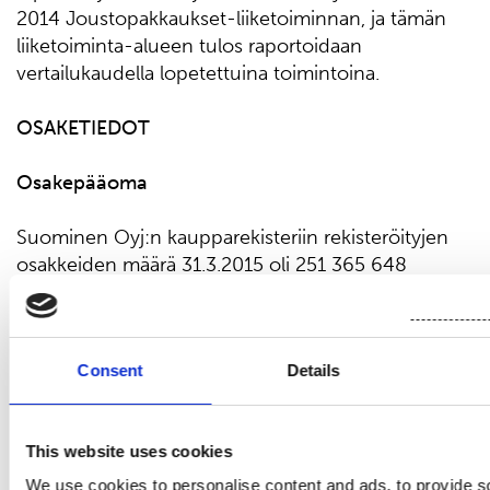
2014 Joustopakkaukset-liiketoiminnan, ja tämän
liiketoiminta-alueen tulos raportoidaan
vertailukaudella lopetettuina toimintoina.
OSAKETIEDOT
Osakepääoma
Suominen Oyj:n kaupparekisteriin rekisteröityjen
osakkeiden määrä 31.3.2015 oli 251 365 648
osaketta, ja osakepääoma oli 11 860 056,00 euroa.
Osakkeiden määrä kasvoi katsauskaudella yhteensä
3 431 526 osakkeella. Osakemäärän kasvusta 2
Consent
Details
924 138 johtui hybridilainan ja sen korkojen
konvertoinnista osakkeiksi ja 507 388 suunnatusta
maksullisesta osakeannista yrityksen johdolle
This website uses cookies
osakeperusteisen kannustinjärjestelmän puitteissa.
Sekä hybridilainan konvertointi omaksi pääomaksi
We use cookies to personalise content and ads, to provide s