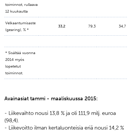
toiminnot, rullaava
12 kuukautta
Velkaantumisaste
33,2
79,3
34,7
(gearing), % *
* Sisältää vuonna
2014 myös
lopetetut
toiminnot.
Avainasiat tammi - maaliskuussa 2015:
- Liikevaihto nousi 13,8 % ja oli 111,9 milj. euroa
(98,4).
- Liikevoitto ilman kertaluonteisia eriä nousi 14,2 %