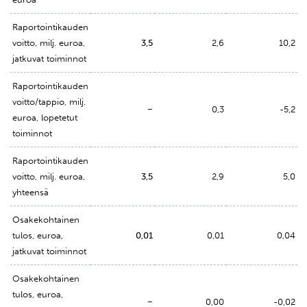
Raportointikauden
voitto, milj. euroa,
3,5
2,6
10,2
jatkuvat toiminnot
Raportointikauden
voitto/tappio, milj.
−
0,3
-5,2
euroa, lopetetut
toiminnot
Raportointikauden
voitto, milj. euroa,
3,5
2,9
5,0
yhteensä
Osakekohtainen
tulos, euroa,
0,01
0,01
0,04
jatkuvat toiminnot
Osakekohtainen
tulos, euroa,
−
0,00
-0,02