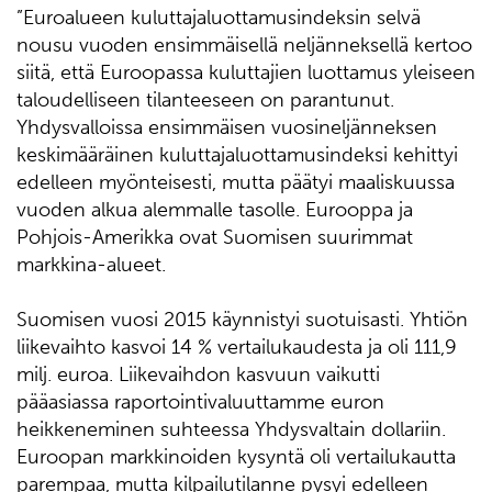
”Euroalueen kuluttajaluottamusindeksin selvä
nousu vuoden ensimmäisellä neljänneksellä kertoo
siitä, että Euroopassa kuluttajien luottamus yleiseen
taloudelliseen tilanteeseen on parantunut.
Yhdysvalloissa ensimmäisen vuosineljänneksen
keskimääräinen kuluttajaluottamusindeksi kehittyi
edelleen myönteisesti, mutta päätyi maaliskuussa
vuoden alkua alemmalle tasolle. Eurooppa ja
Pohjois-Amerikka ovat Suomisen suurimmat
markkina-alueet.
Suomisen vuosi 2015 käynnistyi suotuisasti. Yhtiön
liikevaihto kasvoi 14 % vertailukaudesta ja oli 111,9
milj. euroa. Liikevaihdon kasvuun vaikutti
pääasiassa raportointivaluuttamme euron
heikkeneminen suhteessa Yhdysvaltain dollariin.
Euroopan markkinoiden kysyntä oli vertailukautta
parempaa, mutta kilpailutilanne pysyi edelleen