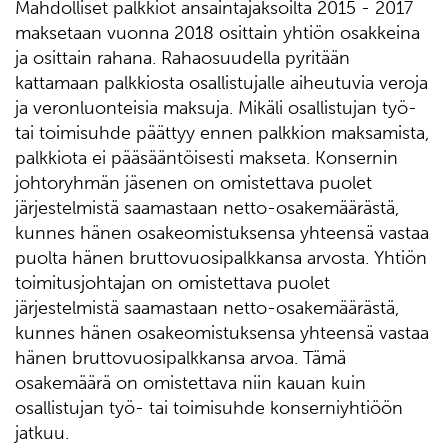
Mahdolliset palkkiot ansaintajaksoilta 2015 - 2017
maksetaan vuonna 2018 osittain yhtiön osakkeina
ja osittain rahana. Rahaosuudella pyritään
kattamaan palkkiosta osallistujalle aiheutuvia veroja
ja veronluonteisia maksuja. Mikäli osallistujan työ-
tai toimisuhde päättyy ennen palkkion maksamista,
palkkiota ei pääsääntöisesti makseta. Konsernin
johtoryhmän jäsenen on omistettava puolet
järjestelmistä saamastaan netto-osakemäärästä,
kunnes hänen osakeomistuksensa yhteensä vastaa
puolta hänen bruttovuosipalkkansa arvosta. Yhtiön
toimitusjohtajan on omistettava puolet
järjestelmistä saamastaan netto-osakemäärästä,
kunnes hänen osakeomistuksensa yhteensä vastaa
hänen bruttovuosipalkkansa arvoa. Tämä
osakemäärä on omistettava niin kauan kuin
osallistujan työ- tai toimisuhde konserniyhtiöön
jatkuu.