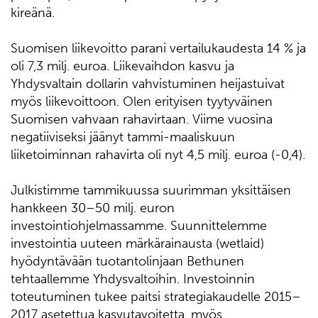
kireänä.
Suomisen liikevoitto parani vertailukaudesta 14 % ja
oli 7,3 milj. euroa. Liikevaihdon kasvu ja
Yhdysvaltain dollarin vahvistuminen heijastuivat
myös liikevoittoon. Olen erityisen tyytyväinen
Suomisen vahvaan rahavirtaan. Viime vuosina
negatiiviseksi jäänyt tammi-maaliskuun
liiketoiminnan rahavirta oli nyt 4,5 milj. euroa (-0,4).
Julkistimme tammikuussa suurimman yksittäisen
hankkeen 30–50 milj. euron
investointiohjelmassamme. Suunnittelemme
investointia uuteen märkärainausta (wetlaid)
hyödyntävään tuotantolinjaan Bethunen
tehtaallemme Yhdysvaltoihin. Investoinnin
toteutuminen tukee paitsi strategiakaudelle 2015–
2017 asetettua kasvutavoitetta, myös