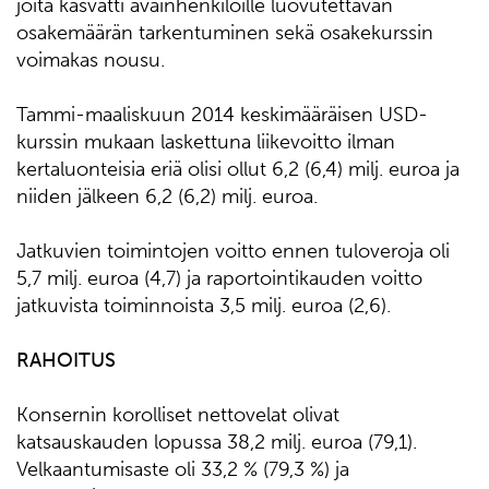
joita kasvatti avainhenkilöille luovutettavan
osakemäärän tarkentuminen sekä osakekurssin
voimakas nousu.
Tammi-maaliskuun 2014 keskimääräisen USD-
kurssin mukaan laskettuna liikevoitto ilman
kertaluonteisia eriä olisi ollut 6,2 (6,4) milj. euroa ja
niiden jälkeen 6,2 (6,2) milj. euroa.
Jatkuvien toimintojen voitto ennen tuloveroja oli
5,7 milj. euroa (4,7) ja raportointikauden voitto
jatkuvista toiminnoista 3,5 milj. euroa (2,6).
RAHOITUS
Konsernin korolliset nettovelat olivat
katsauskauden lopussa 38,2 milj. euroa (79,1).
Velkaantumisaste oli 33,2 % (79,3 %) ja