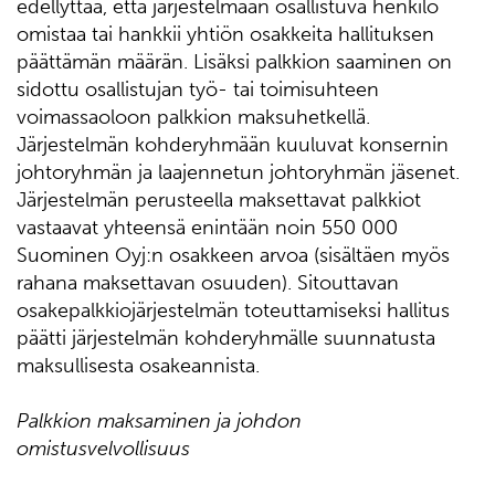
edellyttää, että järjestelmään osallistuva henkilö
omistaa tai hankkii yhtiön osakkeita hallituksen
päättämän määrän. Lisäksi palkkion saaminen on
sidottu osallistujan työ- tai toimisuhteen
voimassaoloon palkkion maksuhetkellä.
Järjestelmän kohderyhmään kuuluvat konsernin
johtoryhmän ja laajennetun johtoryhmän jäsenet.
Järjestelmän perusteella maksettavat palkkiot
vastaavat yhteensä enintään noin 550 000
Suominen Oyj:n osakkeen arvoa (sisältäen myös
rahana maksettavan osuuden). Sitouttavan
osakepalkkiojärjestelmän toteuttamiseksi hallitus
päätti järjestelmän kohderyhmälle suunnatusta
maksullisesta osakeannista.
Palkkion maksaminen ja johdon
omistusvelvollisuus