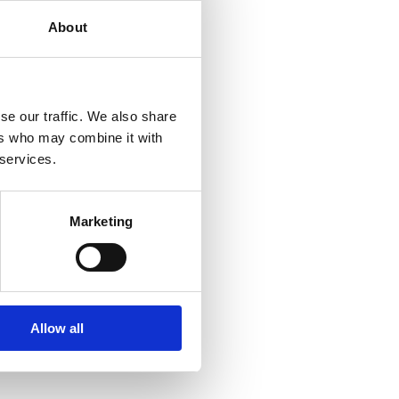
About
ekä terveydenhuollon
teuspyyhkeet,
se our traffic. We also share
sä eri puolilla
ers who may combine it with
ohtaja ja sillä on
 services.
kuvien
ertaluonteisia eriä
rssissä. Lue lisää:
Marketing
Allow all