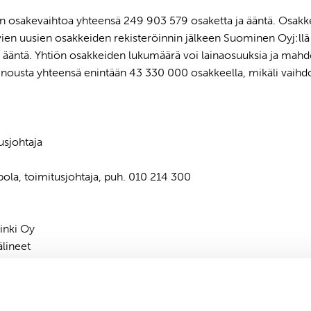
n osakevaihtoa yhteensä 249 903 579 osaketta ja ääntä. Osakk
vien uusien osakkeiden rekisteröinnin jälkeen Suominen Oyj:ll
 ääntä. Yhtiön osakkeiden lukumäärä voi lainaosuuksia ja mahdo
 nousta yhteensä enintään 43 330 000 osakkeella, mikäli vaihd
usjohtaja
pola, toimitusjohtaja, puh. 010 214 300
nki Oy
älineet