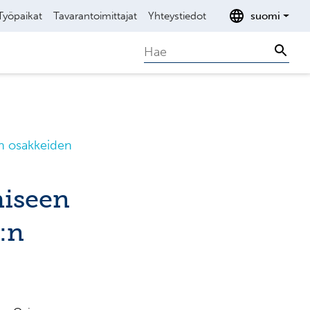
Työpaikat
Tavarantoimittajat
Yhteystiedot
suomi
Search
Sear
n osakkeiden
miseen
:n