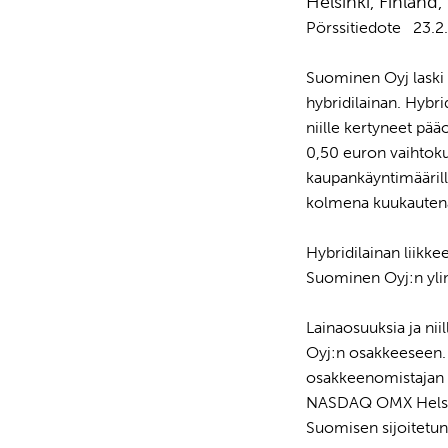
Helsinki, Finla
Pörssitiedote 23.2.
Suominen Oyj laski 
hybridilainan. Hybri
niille kertyneet pä
0,50 euron vaihtoku
kaupankäyntimäärillä
kolmena kuukautena
Hybridilainan liikke
Suominen Oyj:n ylim
Lainaosuuksia ja ni
Oyj:n osakkeeseen. 
osakkeenomistajan o
NASDAQ OMX Helsink
Suomisen sijoitetu