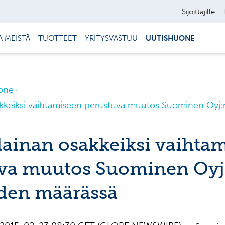
Sijoittajille
A MEISTÄ
TUOTTEET
YRITYSVASTUU
UUTISHUONE
one
akkeiksi vaihtamiseen perustuva muutos Suominen Oyj:
lainan osakkeiksi vaihta
va muutos Suominen Oyj
den määrässä