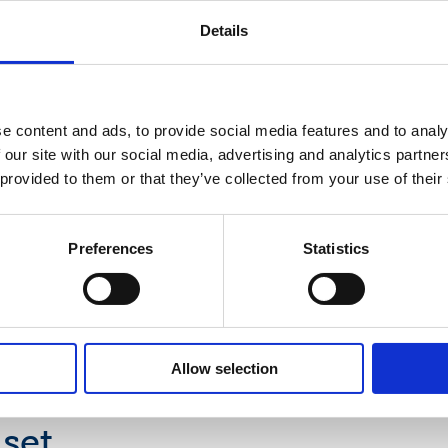
Details
kuitukankaita rullatavarana pyyhintä- ja hygieniatuotteisiin s
sen kuitukankaista valmistetut lopputuotteet – esimerkiksi kos
e content and ads, to provide social media features and to analy
ataitokset - luovat lisäarvoa kuluttajien ja ammattilaisten käytös
 our site with our social media, advertising and analytics partn
on pyyhintään tarkoitettujen kuitukankaiden globaali markkinaj
 provided to them or that they’ve collected from your use of their
ä Euroopassa sekä Pohjois- ja Etelä-Amerikassa. Suomisen jat
kevaihto vuonna 2014 oli 401,8 milj. euroa ja liikevoitto ennen k
Suomisen osake (SUY1V) noteerataan NASDAQ OMX:n Helsingin pö
Preferences
Statistics
Allow selection
set