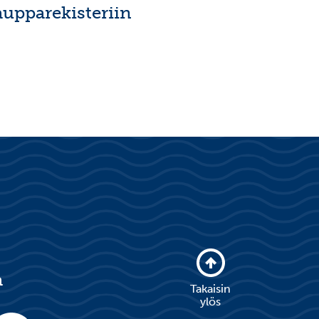
aupparekisteriin
a
Takaisin
ylös