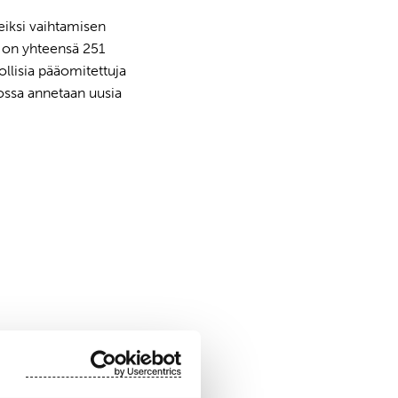
eiksi vaihtamisen
ä on yhteensä 251
llisia pääomitettuja
ossa annetaan uusia