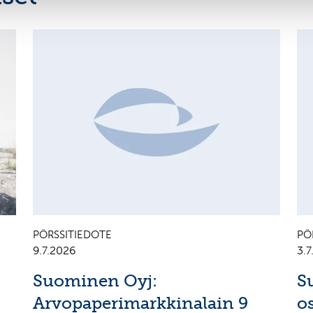
MAJOR SHAREHOLDER ANNOUNCEMENTS, EUROPEAN
C
REGULATORY NEWS
R
PÖRSSITIEDOTE
PÖ
9.7.2026
3.
Suominen Oyj:
S
Arvopaperimarkkinalain 9
o