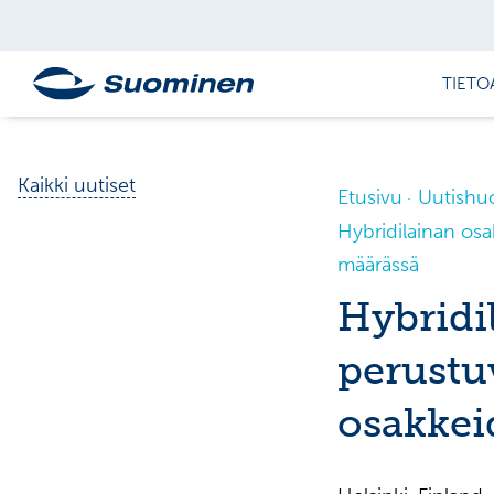
TIETO
Kaikki uutiset
Etusivu
Uutishu
Hybridilainan os
määrässä
Hybridi
perustu
osakkei