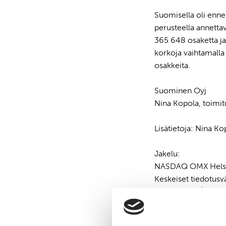
Suomisella oli enne
perusteella annetta
365 648 osaketta ja
korkoja vaihtamalla
osakkeita.
Suominen Oyj
Nina Kopola, toimit
Lisätietoja: Nina Ko
Jakelu:
NASDAQ OMX Helsi
Keskeiset tiedotusv
www.suominen.fi