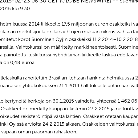
nd, 2015-02-23 08:30 CET (GLOBE NEWSWIRE) --
Suomin
2015 klo 9.30
helmikuussa 2014 liikkeelle 17,5 miljoonan euron osakkeiksi v
dilainan merkitsijöillä on lainaehtojen mukaan oikeus vaihtaa l
äomitetut korot Suominen Oyj:n osakkeiksi 11.2.2014–10.2.2018
rssilla. Vaihtokurssi on määritelty markkinaehtoisesti. Suomi
 painotettu keskikurssi hybridilainan liikkeelle laskua edeltävä
 oli 0,48 euroa.
ellelaskulla rahoitettiin Brasilian-tehtaan hankinta helmikuussa 
ääräisen yhtiökokouksen 31.1.2014 hallitukselle antamaan val
ille kertyneitä korkoja on 30.1.2015 vaihdettu yhteensä 1 462
Osakkeet on merkitty kaupparekisteriin 23.2.2015 ja ne tuottav
ikeudet rekisteröintipäivästä lähtien. Osakkeet otetaan kaupa
i Oy:ssä arviolta 24.2.2015 alkaen. Osakkeiden vaihtokurssi 
n vapaan oman pääoman rahastoon.