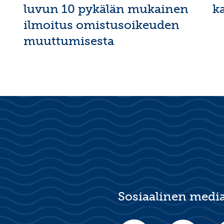
luvun 10 pykälän mukainen
k
ilmoitus omistusoikeuden
muuttumisesta
Sosiaalinen medi