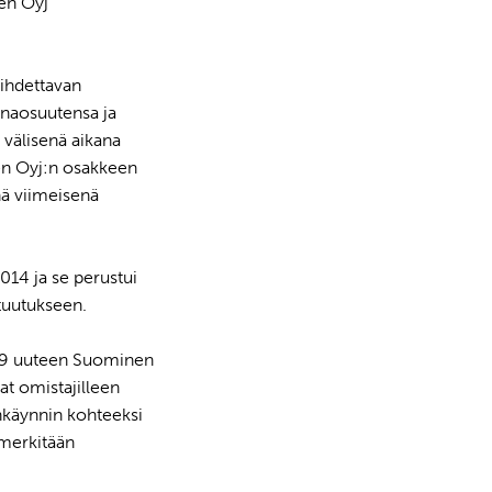
en Oyj
aihdettavan
ainaosuutensa ja
 välisenä aikana
nen Oyj:n osakkeen
nä viimeisenä
2014 ja se perustui
tuutukseen.
 069 uuteen Suominen
at omistajilleen
nkäynnin kohteeksi
merkitään