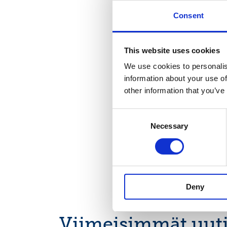
Consent
Suominen lyhyesti
Suominen valmistaa 
This website uses cookies
sovelluksiin. Suomi
We use cookies to personalis
terveyssiteet ja haav
information about your use of
maailmaa. Suominen 
other information that you’ve
noin 600 työntekijä
liiketoimintojen lii
Consent
26,9 milj. euroa. 
Necessary
Selection
www.suominen.fi.
Deny
Viimeisimmät uuti