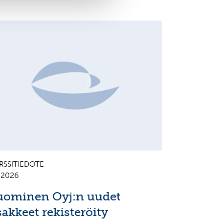
HANGES IN SHARE CAPITAL AND VOTES, EUROPEAN
EGULATORY NEWS
RSSITIEDOTE
7.2026
uominen Oyj:n uudet
sakkeet rekisteröity