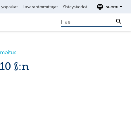
Työpaikat
Tavarantoimittajat
Yhteystiedot
suomi
Search
Sear
lmoitus
10 §:n