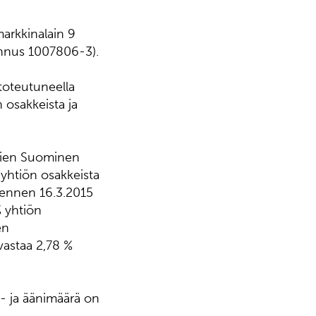
arkkinalain 9
unnus 1007806-3).
toteutuneella
 osakkeista ja
amien Suominen
 yhtiön osakkeista
 ennen 16.3.2015
% yhtiön
en
vastaa 2,78 %
- ja äänimäärä on