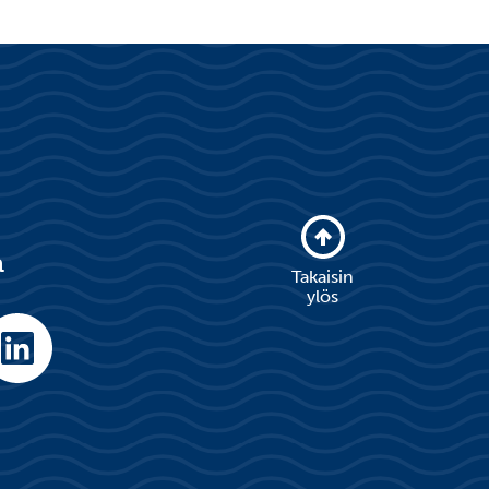
a
Takaisin
ylös