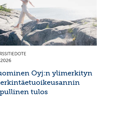
RSSITIEDOTE
7.2026
uominen Oyj:n ylimerkityn
erkintäetuoikeusannin
opullinen tulos