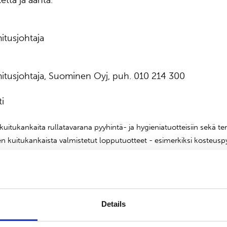
tta ja ääntä.
itusjohtaja
mitusjohtaja, Suominen Oyj, puh. 010 214 300
i
uitukankaita rullatavarana pyyhintä- ja hygieniatuotteisiin sekä t
n kuitukankaista valmistetut lopputuotteet - esimerkiksi kosteuspy
uovat lisäarvoa kuluttajien ja ammattilaisten käytössä eri puolilla
ettujen kuitukankaiden globaali markkinajohtaja ja sillä on noin 60
ois- ja Etelä-Amerikassa. Suomisen jatkuvien liiketoimintojen lii
 ja liikevoitto ennen kertaluonteisia eriä 26,9 milj. euroa. Suomisen
Details
OMX:n Helsingin pörssissä. Lue lisää: www.suominen.fi.