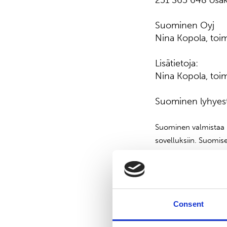
251 365 648 osake
Suominen Oyj
Nina Kopola, toim
Lisätietoja:
Nina Kopola, toi
Suominen lyhyest
Suominen valmistaa k
sovelluksiin. Suomise
ja haavataitokset - l
on pyyhintään tarkoit
Euroopassa sekä Pohj
oli 401,8 milj. euroa
Consent
noteerataan NASDAQ 