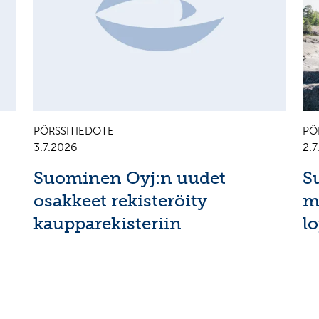
PÖRSSITIEDOTE
PÖ
3.7.2026
2.
Suominen Oyj:n uudet
S
osakkeet rekisteröity
m
kaupparekisteriin
l