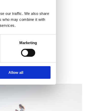
se our traffic. We also share
ers who may combine it with
 services.
Marketing
Allow all
EGULATORY INFORMATION, EUROPEAN
EGULATORY NEWS