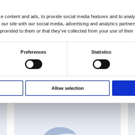
ingin pörssi
e content and ads, to provide social media features and to analy
svälineet
 our site with our social media, advertising and analytics partn
nen.fi/
 provided to them or that they’ve collected from your use of their
Preferences
Statistics
set
Allow selection
AN
CHANGES IN SHARE CAPITAL AND VOTES, EUROPEAN
R
REGULATORY NEWS
R