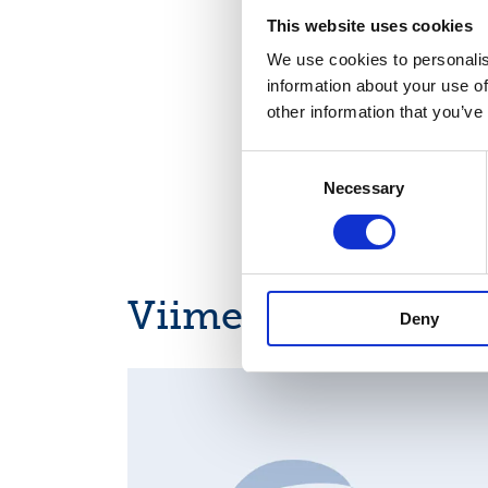
Jakelu:
This website uses cookies
NASDAQ OMX Hels
We use cookies to personalis
Keskeiset tiedotu
information about your use of
http://www.suomi
other information that you’ve
Consent
Necessary
Selection
Viimeisimmät uuti
Deny
MAJOR SHAREHOLDER ANNOUNCEMENTS, EUROPE
REGULATORY NEWS