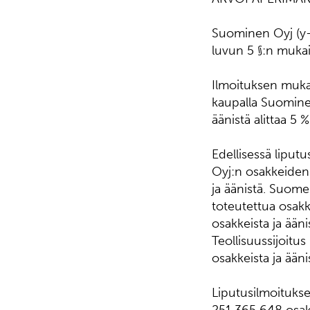
Suominen Oyj (y-
luvun 5 §:n muka
Ilmoituksen muka
kaupalla Suominen
äänistä alittaa 5 %
Edellisessä lipu
Oyj:n osakkeiden 
ja äänistä. Suome
toteutettua osakk
osakkeista ja ää
Teollisuussijoitu
osakkeista ja ääni
Liputusilmoituks