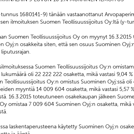
tunnus 1680141-9) tänään vastaanottanut Arvopaperim
isen ilmoituksen Suomen Teollisuussijoitus Oy:ltä (y-t
an Suomen Teollisuussijoitus Oy on myynyt 16.3.2015 
 Oyj:n osakkeita siten, että sen osuus Suominen Oyj:n
 liputusrajan.
tusilmoituksessa Suomen Teollisuussijoitus Oy:n omist
lukumäärä oli 22 222 222 osaketta, mikä vastasi 9,04 %
n Teollisuussijoitus Oy:n omistus Suominen Oyj:ssä oli
eiden myyntiä 14 009 604 osaketta, mikä vastasi 5,57 
nistä. 16.3.2015 toteutuneen osakekaupan jälkeen Suom
s Oy omistaa 7 009 604 Suominen Oyj:n osaketta, mikä 
stä.
essa laskentaperusteena käytetty Suominen Oyj:n osake