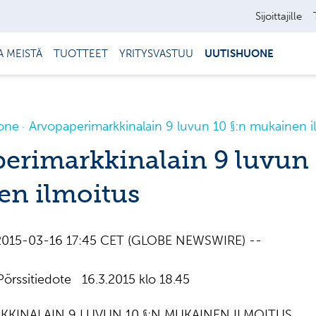
Sijoittajille
A MEISTÄ
TUOTTEET
YRITYSVASTUU
UUTISHUONE
one
Arvopaperimarkkinalain 9 luvun 10 §:n mukainen i
erimarkkinalain 9 luvun 
n ilmoitus
, 2015-03-16 17:45 CET (GLOBE NEWSWIRE) --
rssitiedote 16.3.2015 klo 18.45
KINALAIN 9 LUVUN 10 §:N MUKAINEN ILMOITUS