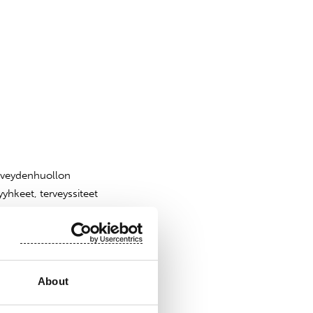
erveydenhuollon
yhkeet, terveyssiteet
 maailmaa. Suominen
0 työntekijää
kevaihto vuonna 2014
 osake (SUY1V)
About