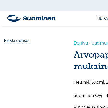
TIETO
Kaikki uutiset
Etusivu
Uutishu
Arvopap
mukaine
Helsinki, Suomi
Suominen Oyj Pö
ARVOPAPERIMARK