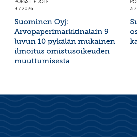
PÖRSSITIEDOTE
PÖ
9.7.2026
3.
Suominen Oyj:
S
Arvopaperimarkkinalain 9
o
luvun 10 pykälän mukainen
k
ilmoitus omistusoikeuden
muuttumisesta