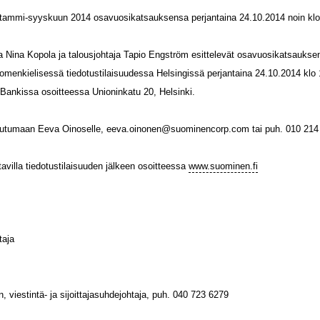
tammi-syyskuun 2014 osavuosikatsauksensa perjantaina 24.10.2014 noin klo
 Nina Kopola ja talousjohtaja Tapio Engström esittelevät osavuosikatsauksen 
 suomenkielisessä tiedotustilaisuudessa Helsingissä perjantaina 24.10.2014 klo 
Bankissa osoitteessa Unioninkatu 20, Helsinki.
autumaan Eeva Oinoselle, eeva.oinonen@suominencorp.com tai puh. 010 214
tavilla tiedotustilaisuuden jälkeen osoitteessa
www.suominen.fi
taja
, viestintä- ja sijoittajasuhdejohtaja, puh. 040 723 6279