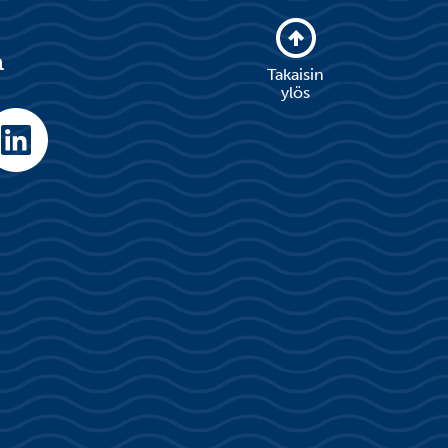
a
Takaisin
ylös