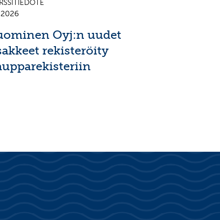
RSSITIEDOTE
7.2026
uominen Oyj:n uudet
sakkeet rekisteröity
aupparekisteriin