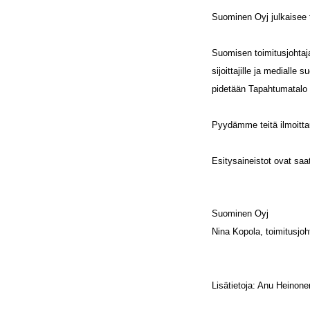
Suominen Oyj julkaisee 
Suomisen toimitusjohtaja
sijoittajille ja medialle
pidetään Tapahtumatalo 
Pyydämme teitä ilmoitt
Esitysaineistot ovat saa
Suominen Oyj
Nina Kopola, toimitusjoh
Lisätietoja: Anu Heinonen