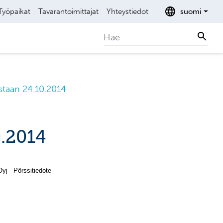
Työpaikat
Tavarantoimittajat
Yhteystiedot
suomi
Search
Sear
staan 24.10.2014
0.2014
yj Pörssitiedote