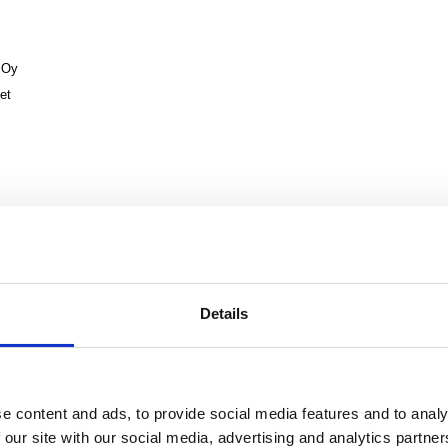
 Oy
et
kankaita rullatavarana pyyhintä- ja hygieniatuotteisiin sekä terveydenhuollo
ut lopputuotteet - esimerkiksi kosteuspyyhkeet, terveyssiteet ja haavataitokse
uolilla maailmaa. Suominen on pyyhintään tarkoitettujen kuitukankaiden globaali
Details
Euroopassa sekä Pohjois- ja Etelä-Amerikassa. Suomisen jatkuvien liiketoimin
oa ja liikevoitto ennen kertaluonteisia eriä 19,4 milj. euroa. Suomisen osake 
 pörssissä. Lue lisää:
www.suominen.fi
.
e content and ads, to provide social media features and to analy
 our site with our social media, advertising and analytics partn