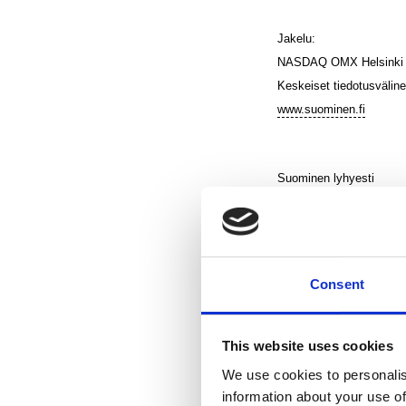
Jakelu:
NASDAQ OMX Helsinki
Keskeiset tiedotusväline
www.suominen.fi
Suominen lyhyesti
Suominen valmistaa kuitu
kuitukankaista valmistet
kuluttajien arkeen eri p
Consent
on noin 600 työntekijää 
2013 oli 373,7 milj. eur
NASDAQ OMX:n Helsingin
This website uses cookies
We use cookies to personalis
information about your use of