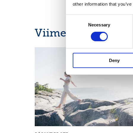
other information that you’ve
Consent
Necessary
Selection
Viimeisimmät uuti
OSAVUOSIKATSAUKSET, EUROPEAN REGULATORY
NEWS
Deny