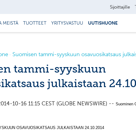
Sijoittajille
A MEISTÄ
TUOTTEET
YRITYSVASTUU
UUTISHUONE
one
Suomisen tammi-syyskuun osavuosikatsaus julkai
en tammi-syyskuun
ikatsaus julkaistaan 24.1
, 2014-10-16 11:15 CEST (GLOBE NEWSWIRE) --
Suominen O
SKUUN OSAVUOSIKATSAUS JULKAISTAAN 24.10.2014