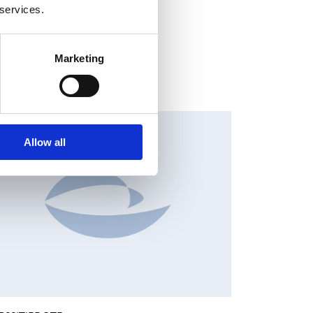
 services.
Marketing
HANGES IN SHARE CAPITAL AND VOTES, EUROPEAN
EGULATORY NEWS
Allow all