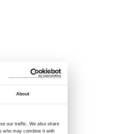
n sovelluksiin. Suomisen
t - luovat lisäarvoa
 markkinajohtaja ja sillä
About
tojen liikevaihto vuonna
(SUY1V) noteerataan
se our traffic. We also share
ers who may combine it with