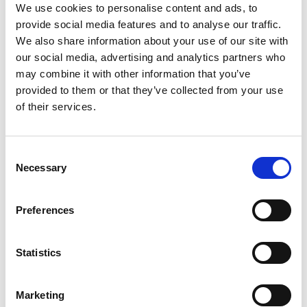
euroa. Suomisen osake (SUY1V) noteerataan NASDAQ OMX:n
We use cookies to personalise content and ads, to
Helsingin pörssissä. Lue lisää: www.suominen.fi.
provide social media features and to analyse our traffic.
We also share information about your use of our site with
our social media, advertising and analytics partners who
may combine it with other information that you’ve
Jakelu:
provided to them or that they’ve collected from your use
NASDAQ OMX Helsinki Oy
of their services.
Keskeiset tiedotusvälineet
www.suominen.fi
Suominen Vuosikertomus 2013.pdf
Consent
Necessary
Selection
Preferences
Viimeisimmät uutiset
Statistics
PÖRSSITIEDOTE
7.8.2026
Marketing
Suominen Oyj:n puolivuosikatsaus