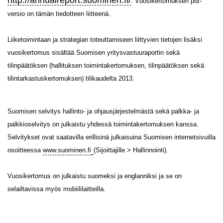
http://annualreport.suominen.fi/
. Vuosikertomuksen pdf-
versio on tämän tiedotteen liitteenä.
Liiketoimintaan ja strategian toteuttamiseen liittyvien tietojen lisäksi
vuosikertomus sisältää Suomisen yritysvastuuraportin sekä
tilinpäätöksen (hallituksen toimintakertomuksen, tilinpäätöksen sekä
tilintarkastuskertomuksen) tilikaudelta 2013.
Suomisen selvitys hallinto- ja ohjausjärjestelmästä sekä palkka- ja
palkkioselvitys on julkaistu yhdessä toimintakertomuksen kanssa.
Selvitykset ovat saatavilla erillisinä julkaisuina Suomisen internetsivuilla
osoitteessa
www.suominen.fi
(Sijoittajille > Hallinnointi).
Vuosikertomus on julkaistu suomeksi ja englanniksi ja se on
selailtavissa myös mobiililaitteilla.