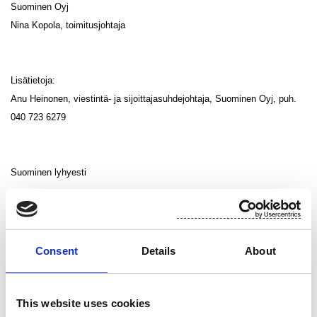
Suominen Oyj
Nina Kopola, toimitusjohtaja
Lisätietoja:
Anu Heinonen, viestintä- ja sijoittajasuhdejohtaja, Suominen Oyj, puh.
040 723 6279
Suominen lyhyesti
Suominen toimittaa teollisuudelle ja kaupalle kuitukankaita,
kosteuspyyhkeitä ja joustopakkauksia, joiden loppukäyttäjiä ovat
kuluttajat eri puolilla maailmaa. Suominen on pyyhintään tarkoitettujen
Consent
Details
About
kuitukankaiden globaali markkinajohtaja. Yhtiö työllistää yli 1 000
työntekijää Euroopassa ja Yhdysvalloissa. Sen liikevaihto vuonna 2013
oli 433.1 milj. euroa ja liikevoitto ennen kertaluonteisia eriä 18,3 milj.
This website uses cookies