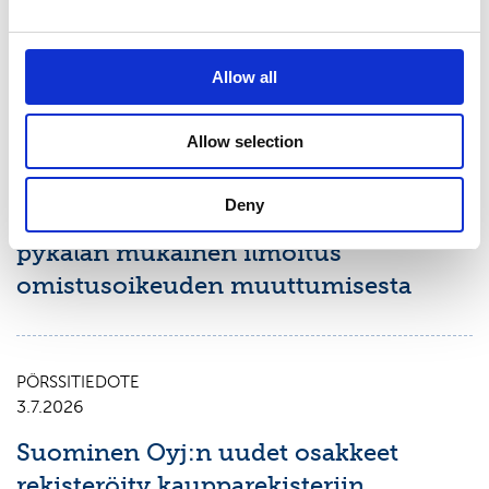
1.1.-30.6.2026
Allow all
PÖRSSITIEDOTE
9.7.2026
Allow selection
Suominen Oyj:
Deny
Arvopaperimarkkinalain 9 luvun 10
pykälän mukainen ilmoitus
omistusoikeuden muuttumisesta
PÖRSSITIEDOTE
3.7.2026
Suominen Oyj:n uudet osakkeet
rekisteröity kaupparekisteriin