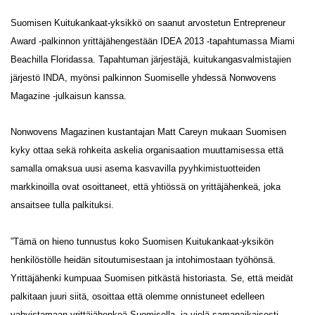
Suomisen Kuitukankaat-yksikkö on saanut arvostetun Entrepreneur
Award -palkinnon yrittäjähengestään IDEA 2013 -tapahtumassa Miami
Beachilla Floridassa. Tapahtuman järjestäjä, kuitukangasvalmistajien
järjestö INDA, myönsi palkinnon Suomiselle yhdessä Nonwovens
Magazine -julkaisun kanssa.
Nonwovens Magazinen kustantajan
Matt Careyn
mukaan Suomisen
kyky ottaa sekä rohkeita askelia organisaation muuttamisessa että
samalla omaksua uusi asema kasvavilla pyyhkimistuotteiden
markkinoilla ovat osoittaneet, että yhtiössä on yrittäjähenkeä, joka
ansaitsee tulla palkituksi.
”Tämä on hieno tunnustus koko
Suomisen Kuitukankaat-yksikön
henkilöstölle heidän sitoutumisestaan ja intohimostaan työhönsä.
Yrittäjähenki kumpuaa Suomisen pitkästä historiasta. Se, että meidät
palkitaan juuri siitä, osoittaa että olemme onnistuneet edelleen
vahvistamaan yrittäjähenkeä Suomisella, ja vielä samanaikaisesti