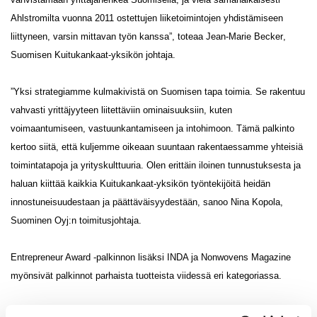
Ahlstromilta vuonna 2011 ostettujen liiketoimintojen yhdistämiseen
liittyneen, varsin mittavan työn kanssa”, toteaa
Jean-Marie Becker
,
Suomisen Kuitukankaat-yksikön johtaja.
”Yksi strategiamme kulmakivistä on Suomisen tapa toimia. Se rakentuu
vahvasti yrittäjyyteen liitettäviin ominaisuuksiin, kuten
voimaantumiseen, vastuunkantamiseen ja intohimoon. Tämä palkinto
kertoo siitä, että kuljemme oikeaan suuntaan rakentaessamme yhteisiä
toimintatapoja ja yrityskulttuuria. Olen erittäin iloinen tunnustuksesta ja
haluan kiittää kaikkia Kuitukankaat-yksikön työntekijöitä heidän
innostuneisuudestaan ja päättäväisyydestään, sanoo
Nina Kopola
,
Suominen Oyj:n toimitusjohtaja.
Entrepreneur Award -palkinnon lisäksi INDA ja Nonwovens Magazine
myönsivät palkinnot parhaista tuotteista viidessä eri kategoriassa.