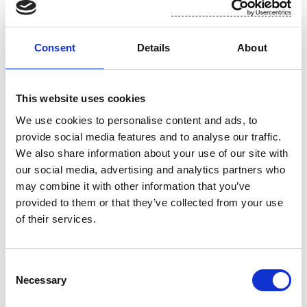
Lisätietoja:
Jean-Marie Becker, johtaja, Suomisen Kuitukankaat-
Consent
Details
About
liiketoimintayksikkö, puh. +33 672 080 997
Alistair Brown, markkinointi- ja viestintäjohtaja, Suomisen Kuitukankaat-
liiketoimintayksikkö, +44 771 085 8288
This website uses cookies
We use cookies to personalise content and ads, to
Suominen lyhyesti
provide social media features and to analyse our traffic.
We also share information about your use of our site with
Suominen toimittaa teollisuudelle ja kaupalle kuitukankaita,
our social media, advertising and analytics partners who
kosteuspyyhkeitä ja joustopakkauksia, joiden loppukäyttäjiä ovat
may combine it with other information that you’ve
kuluttajat eri puolilla maailmaa. Suominen on pyyhintään tarkoitettujen
provided to them or that they’ve collected from your use
kuitukankaiden globaali markkinajohtaja. Yhtiö työllistää noin 1200
of their services.
työntekijää Euroopassa ja Yhdysvalloissa. Sen liikevaihto vuonna 2012
oli 454,9 milj. euroa ja liikevoitto ennen kertaluonteisia eriä 13,7 milj.
euroa. Suomisen osake (SUY1V) noteerataan NASDAQ OMX:n
Consent
Necessary
Helsingin pörssissä. Lue lisää:
www.suominen.fi
Selection