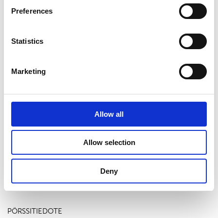
Jakelu:
Preferences
Keskeiset tiedotusvälineet
www.suominen.fi
Statistics
Marketing
Viimeisimmät uutiset
Allow all
PÖRSSITIEDOTE
7.8.2026
Allow selection
Suominen Oyj:n puolivuosikatsaus
1.1.-30.6.2026
Deny
PÖRSSITIEDOTE