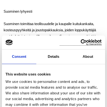
Suominen lyhyesti
Suominen toimittaa teollisuudelle ja kaupalle kuitukankaita,
kosteuspyyhkeitä ja joustopakkauksia, joiden loppukäyttäjiä
ovat kuluttajat eri puolilla maailmaa. Suominen on pyyhintään
tarkoitettujen kuitukankaiden globaali markkinajohtaja. Yhtiö
työllistää noin 1200 työntekijää Euroopassa ja Yhdysvalloissa.
Sen liikevaihto vuonna 2012 oli 454,9 milj. euroa ja liikevoitto
Consent
Details
About
ennen kertaluonteisia eriä 13,7 milj. euroa. Suomisen osake
(SUY1V) noteerataan NASDAQ OMX:n Helsingin pörssissä.
Lue lisää:
www.suominen.fi
This website uses cookies
We use cookies to personalise content and ads, to
Jakelu:
provide social media features and to analyse our traffic.
NASDAQ OMX Helsinki Oy
We also share information about your use of our site with
Keskeiset tiedotusvälineet
our social media, advertising and analytics partners who
www.suominen.fi
may combine it with other information that you’ve