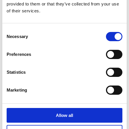
provided to them or that they’ve collected from your use
of their services.
Viimeisimmät uutiset
Consent
Necessary
Selection
PÖRSSITIEDOTE
7.8.2026
Preferences
Suominen Oyj:n puolivuosikatsaus
1.1.-30.6.2026
Statistics
Marketing
PÖRSSITIEDOTE
9.7.2026
Suominen Oyj:
Allow all
Arvopaperimarkkinalain 9 luvun 10
pykälän mukainen ilmoitus