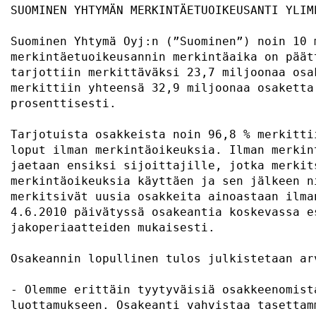
SUOMINEN YHTYMÄN MERKINTÄETUOIKEUSANTI YLIM
Suominen Yhtymä Oyj:n (”Suominen”) noin 10 
merkintäetuoikeusannin merkintäaika on päät
tarjottiin merkittäväksi 23,7 miljoonaa osa
merkittiin yhteensä 32,9 miljoonaa osaketta
prosenttisesti.                            
Tarjotuista osakkeista noin 96,8 % merkitti
loput ilman merkintäoikeuksia. Ilman merkin
jaetaan ensiksi sijoittajille, jotka merkit
merkintäoikeuksia käyttäen ja sen jälkeen n
merkitsivät uusia osakkeita ainoastaan ilma
4.6.2010 päivätyssä osakeantia koskevassa e
jakoperiaatteiden mukaisesti.              
Osakeannin lopullinen tulos julkistetaan ar
- Olemme erittäin tyytyväisiä osakkeenomist
luottamukseen. Osakeanti vahvistaa tasettam