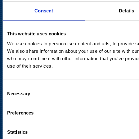
Consent
Details
This website uses cookies
We use cookies to personalise content and ads, to provide soc
Suominen Oyj
We also share information about your use of our site with our
who may combine it with other information that you’ve provid
use of their services.
Keilaranta 13 A
02150 Espoo
communications@suominencorp.com
Consent
Puh. 010 214 300
Necessary
Selection
Preferences
Tietosuojaseloste
Käyttöehdot
Statistics