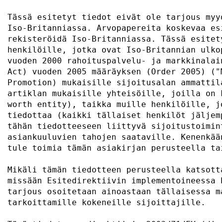
Tässä esitetyt tiedot eivät ole tarjous myy
Iso-Britanniassa. Arvopapereita koskevaa es
rekisteröidä Iso-Britanniassa. Tässä esitet
henkilöille, jotka ovat Iso-Britannian ulko
vuoden 2000 rahoituspalvelu- ja markkinalai
Act) vuoden 2005 määräyksen (Order 2005) ("
Promotion) mukaisille sijoitusalan ammattil
artiklan mukaisille yhteisöille, joilla on 
worth entity), taikka muille henkilöille, j
tiedottaa (kaikki tällaiset henkilöt jäljem
tähän tiedotteeseen liittyvä sijoitustoimin
asiankuuluvien tahojen saataville. Kenenkää
tule toimia tämän asiakirjan perusteella ta
Mikäli tämän tiedotteen perusteella katsott
missään Esitedirektiivin implementoineessa 
tarjous osoitetaan ainoastaan tällaisessa m
tarkoittamille kokeneille sijoittajille.   