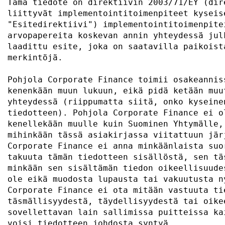
Tämä tiedote on direktiivin 2003/71/EY (dir
liittyvät implementointitoimenpiteet kyseis
"Esitedirektiivi") implementointitoimenpite
arvopapereita koskevan annin yhteydessä jul
laadittu esite, joka on saatavilla paikoist
merkintöjä.                                
Pohjola Corporate Finance toimii osakeannis
kenenkään muun lukuun, eikä pidä ketään muu
yhteydessä (riippumatta siitä, onko kyseine
tiedotteen). Pohjola Corporate Finance ei o
kenellekään muulle kuin Suominen Yhtymälle,
mihinkään tässä asiakirjassa viitattuun jär
Corporate Finance ei anna minkäänlaista suo
takuuta tämän tiedotteen sisällöstä, sen tä
minkään sen sisältämän tiedon oikeellisuude
ole eikä muodosta lupausta tai vakuutusta n
Corporate Finance ei ota mitään vastuuta ti
täsmällisyydestä, täydellisyydestä tai oike
sovellettavan lain sallimissa puitteissa ka