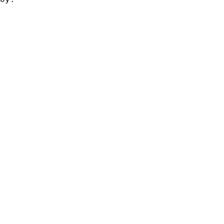
                     

                     

                     

                     

                     

                     

                     

                     

                     

                     

                     
