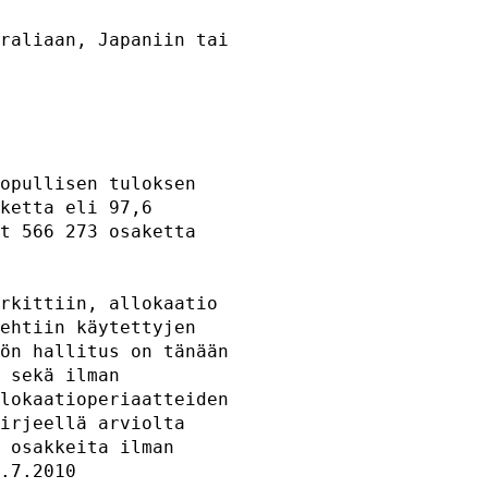
raliaan, Japaniin tai

                     

                     

opullisen tuloksen   

ketta eli 97,6       

t 566 273 osaketta   

                     

rkittiin, allokaatio 

ehtiin käytettyjen   

ön hallitus on tänään

 sekä ilman          

lokaatioperiaatteiden

irjeellä arviolta    

 osakkeita ilman     

.7.2010              
