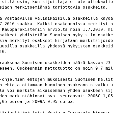
 siltä osin, kun sijoittaja ei ole allokaatio
siaan merkitsemiänsä tarjottavia osakkeita.  
a vastaavilla väliaikaisilla osakkeilla käydä
7.2010 saakka. Kaikki osakeannissa merkityt o
 Kaupparekisteriin arviolta noin 1.7.2010, mi
sakkeet yhdistetään Suomisen nykyisiin osakke
sia merkityt osakkeet kirjataan merkitsijöide
uusilla osakkeilla yhdessä nykyisten osakkeid
10.                                          
rauksena Suomisen osakkeiden määrä kasvaa 23 
eseen. Osakeannin nettotuotto on noin 9,7 mil
-ohjelmien ehtojen mukaisesti Suomisen hallit
n ehtoja ottamaan huomioon osakeannin vaikutu
la voi merkitä aikaisemman yhden osakkeen sij
den merkintähinnat ovat seuraavat: 2006C 1,05
,05 euroa ja 2009A 0,95 euroa.               
järjestäjänä toimi Pohjola Corporate Finance 