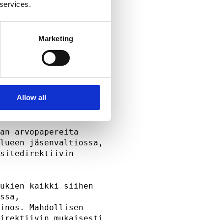
nnattu ainoastaan (i)

 services.
) Iso-Britannian     

vices and Markets    

 artiklan (Financial 

Marketing
) Määräyksen 49 (2)  

usasema (high net    

voidaan laillisesti  

uvat tahot"). Kaikki 

u ainoastaan         

Allow all
siaankuuluva taho, ei

sältöön.             

an arvopapereita     

lueen jäsenvaltiossa,

sitedirektiivin      

                     

ukien kaikki siihen  

ssa,                 

inos. Mahdollisen    

irektiivin mukaisesti
