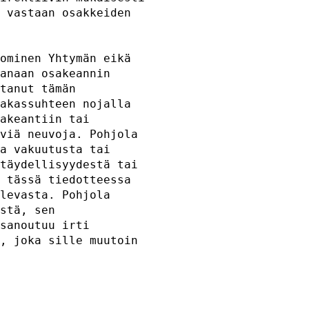
 vastaan osakkeiden  

                     

ominen Yhtymän eikä  

anaan osakeannin     

tanut tämän          

akassuhteen nojalla  

akeantiin tai        

viä neuvoja. Pohjola 

a vakuutusta tai     

täydellisyydestä tai 

 tässä tiedotteessa  

levasta. Pohjola     

stä, sen             

sanoutuu irti        

, joka sille muutoin 
