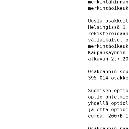
merkintähinnan
merkintäoikeuk
Uusia osakkeit
Helsingissä 1.
rekisteröidään
väliaikaiset o
merkintäoikeuk
Kaupankäynnin 
alkavan 2.7.20
Osakeannin seu
395 014 osakke
Suomisen optio
optio-ohjelmie
yhdellä optiol
ja että optioi
euroa, 2007B 1
Osakeannin pää