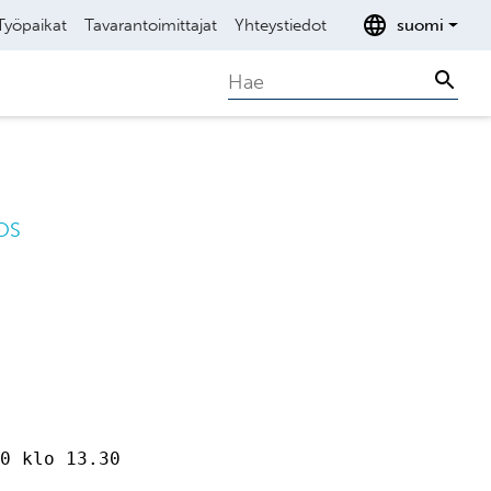
Työpaikat
Tavarantoimittajat
Yhteystiedot
suomi
Search
Sear
OS
0 klo 13.30          
