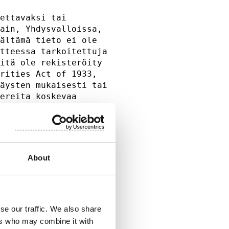
ettavaksi tai        

ain, Yhdysvalloissa, 

ältämä tieto ei ole  

tteessa tarkoitettuja

itä ole rekisteröity 

rities Act of 1933,  

äysten mukaisesti tai

ereita koskevaa      

a, eikä arvopapereita

                     

hankintaa koskeva    

illa, joilla         

About
astaista ennen niiden

poikkeuksen tai muun 

amista.              

 yleisölle           

se our traffic. We also share
kisteröity eikä      

ers who may combine it with