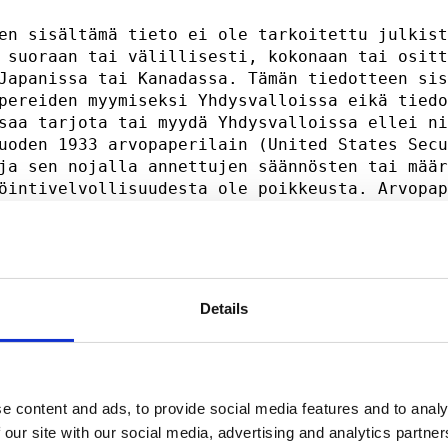
en sisältämä tieto ei ole tarkoitettu julkist
 suoraan tai välillisesti, kokonaan tai ositt
Japanissa tai Kanadassa. Tämän tiedotteen sis
pereiden myymiseksi Yhdysvalloissa eikä tiedo
saa tarjota tai myydä Yhdysvalloissa ellei ni
uoden 1933 arvopaperilain (United States Secu
ja sen nojalla annettujen säännösten tai määr
öintivelvollisuudesta ole poikkeusta. Arvopap
mitään sen osaa ei rekisteröidä Yhdysvalloiss
ti Yhdysvalloissa.                           
i ole arvopapereiden mahdollista myyntiä tai 
llinen tarjous, eikä arvopapereita myydä alue
Details
papereiden tarjoaminen tai myynti olisi lainv
 taikka rekisteröintivelvollisuutta koskevan 
iden arvopaperilakien mukaisen hyväksynnän sa
 tiedot eivät ole tarjous myydä arvopapereita
e content and ads, to provide social media features and to analy
sa. Arvopapereita koskevaa esitettä ei ole re
 our site with our social media, advertising and analytics partn