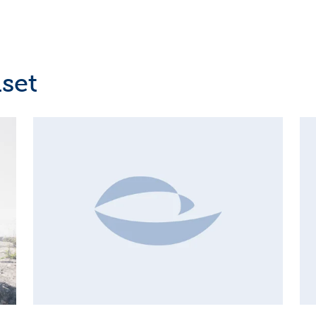
set
MAJOR SHAREHOLDER ANNOUNCEMENTS, EUROPEAN
C
REGULATORY NEWS
R