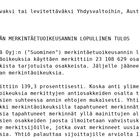
vaksi tai levitettäväksi Yhdysvaltoihin, Aust
                                             
ÄN MERKINTÄETUOIKEUSANNIN LOPULLINEN TULOS   
ä Oyj:n ("Suominen") merkintäetuoikeusannin l
äoikeuksia käyttäen merkittiin 23 108 629 osa
kista tarjotuista osakkeista. Jäljelle jäänee
an merkintäoikeuksia.                        
ittiin 139,3 prosenttisesti. Koska anti ylime
oikeuksia merkittyjen antiosakkeiden osalta t
sien suhteessa annin ehtojen mukaisesti. Yhti
kki merkintäoikeuksilla tapahtuneet merkinnät
sia tapahtuneet merkinnät yllä mainittujen al
sien osakkeiden jaosta ilmoitetaan vahvistusk
e merkitsijöille, jotka ovat merkinneet uusia
sia. Yhtiö palauttaa sijoittajille arviolta 1