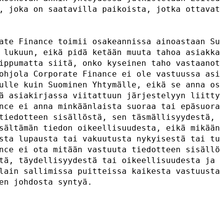
, joka on saatavilla paikoista, jotka ottavat
                                             
ate Finance toimii osakeannissa ainoastaan Su
 lukuun, eikä pidä ketään muuta tahoa asiakka
ippumatta siitä, onko kyseinen taho vastaanot
ohjola Corporate Finance ei ole vastuussa asi
ulle kuin Suominen Yhtymälle, eikä se anna os
ä asiakirjassa viitattuun järjestelyyn liitty
nce ei anna minkäänlaista suoraa tai epäsuora
tiedotteen sisällöstä, sen täsmällisyydestä, 
sältämän tiedon oikeellisuudesta, eikä mikään
sta lupausta tai vakuutusta nykyisestä tai tu
nce ei ota mitään vastuuta tiedotteen sisällö
tä, täydellisyydestä tai oikeellisuudesta ja 
lain sallimissa puitteissa kaikesta vastuusta