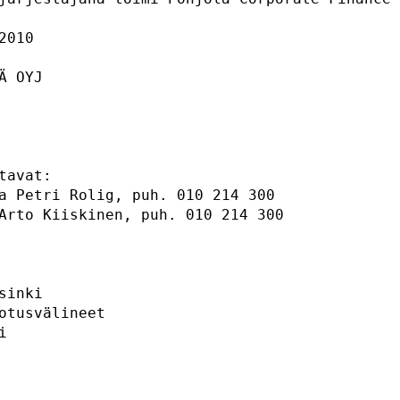
2010                                         
Ä OYJ                                        
                                             
tavat:                                       
a Petri Rolig, puh. 010 214 300              
Arto Kiiskinen, puh. 010 214 300             
                                             
sinki                                        
otusvälineet                                 
i                                            
                                             