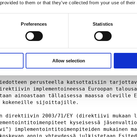
so-Britanniassa. Tässä esitetyt tiedot on suu
 provided to them or that they’ve collected from your use of their
otka ovat Iso-Britannian ulkopuolella tai (ii
hoituspalvelu- ja markkinalain (Financial Ser
05 määräyksen (Order 2005) ("Määräys") 19 (5)
Preferences
Statistics
aisille sijoitusalan ammattilaisille tai (iii
sille yhteisöille, joilla on korkea varallisu
 taikka muille henkilöille, joille asiakirja 
kki tällaiset henkilöt jäljempänä "asiaankuul
eseen liittyvä sijoitustoiminta on tarkoitett
Allow selection
 tahojen saataville. Kenenkään, joka ei ole a
män asiakirjan perusteella tai luottaa sen si
iedotteen perusteella katsottaisiin tarjottav
irektiivin implementoineessa Euroopan talousa
taan ainoastaan tällaisessa maassa oleville E
 kokeneille sijoittajille.                   
n direktiivin 2003/71/EY (direktiivi mukaan l
ementointitoimenpiteet kyseisessä jäsenvaltio
vi") implementointitoimenpiteiden mukainen ma
koskevan annin yhteydessä julkistetaan Esited