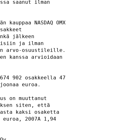
ssa saanut ilman     

                     

än kauppaa NASDAQ OMX

sakkeet              

nkä jälkeen          

isiin ja ilman       

n arvo-osuustileille.

en kanssa arvioidaan 

                     

674 902 osakkeella 47

joonaa euroa.        

us on muuttanut      

ksen siten, että     

asta kaksi osaketta  

 euroa, 2007A 1,94   

                     

Oy.                  
