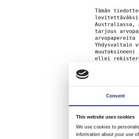
Tämän tiedotte
levitettäväksi
Australiassa, 
tarjous arvopa
arvopapereita 
Yhdysvaltain v
muutoksineen) 
ellei rekister
tarjousta tai 
myydä julkises
Tämä tiedote e
suora tai väli
Consent
kyseisten arvo
rekisteröintiä
kyseisten alue
This website uses cookies
Tässä esitetyt
We use cookies to personalis
Iso-Britannias
information about your use of