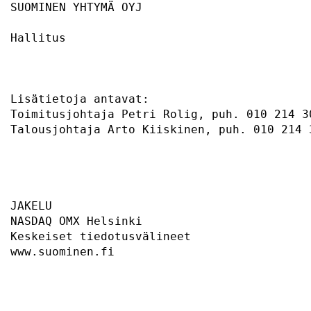
SUOMINEN YHTYMÄ OYJ                        
Hallitus                                   
Lisätietoja antavat:                       
Toimitusjohtaja Petri Rolig, puh. 010 214 3
Talousjohtaja Arto Kiiskinen, puh. 010 214 
JAKELU                                     
NASDAQ OMX Helsinki                        
Keskeiset tiedotusvälineet                 