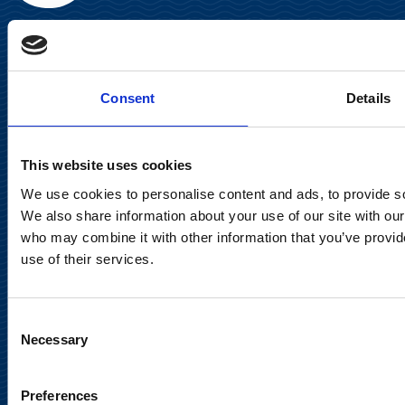
Suominen Oyj
Consent
Details
Keilaranta 13 A
This website uses cookies
02150 Espoo
We use cookies to personalise content and ads, to provide soc
communications@suominencorp.com
We also share information about your use of our site with our
Puh. 010 214 300
who may combine it with other information that you’ve provid
use of their services.
Tietosuojaseloste
Käyttöehdot
Consent
Necessary
Selection
Sosiaalinen media
Preferences