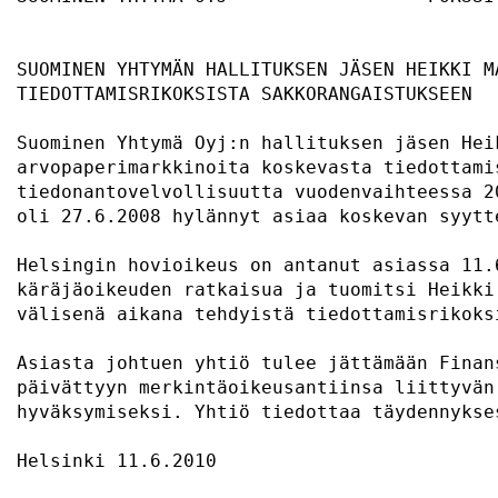
SUOMINEN YHTYMÄN HALLITUKSEN JÄSEN HEIKKI MA
TIEDOTTAMISRIKOKSISTA SAKKORANGAISTUKSEEN 

Suominen Yhtymä Oyj:n hallituksen jäsen Hei
arvopaperimarkkinoita koskevasta tiedottami
tiedonantovelvollisuutta vuodenvaihteessa 2
oli 27.6.2008 hylännyt asiaa koskevan syytt
Helsingin hovioikeus on antanut asiassa 11.
käräjäoikeuden ratkaisua ja tuomitsi Heikki
välisenä aikana tehdyistä tiedottamisrikoks
Asiasta johtuen yhtiö tulee jättämään Finan
päivättyyn merkintäoikeusantiinsa liittyvän
hyväksymiseksi. Yhtiö tiedottaa täydennykse
Helsinki 11.6.2010                         