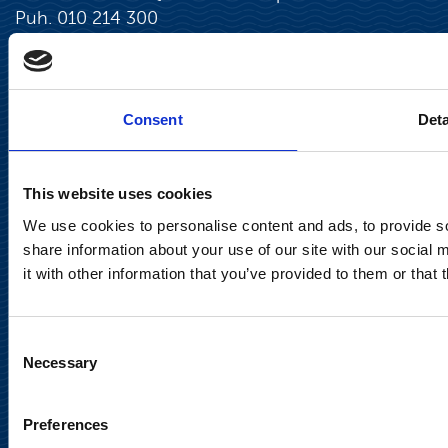
Puh. 010 214 300
Tietosuojaseloste
Consent
Deta
Käyttöehdot
Sosiaalinen media
This website uses cookies
We use cookies to personalise content and ads, to provide so
share information about your use of our site with our social
it with other information that you’ve provided to them or that 
Consent
Necessary
Selection
Takaisin
ylös
Preferences