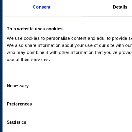
Consent
Details
Keilaranta 13 A
02150 Espoo
communications@suominencorp.com
This website uses cookies
Puh. 010 214 300
We use cookies to personalise content and ads, to provide soc
We also share information about your use of our site with our
Tietosuojaseloste
who may combine it with other information that you’ve provid
use of their services.
Käyttöehdot
Sosiaalinen media
Consent
Necessary
Selection
Preferences
Statistics