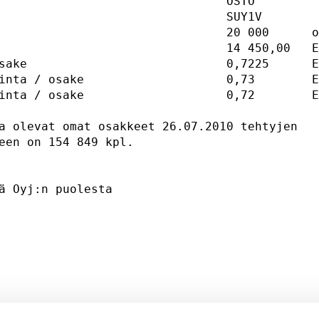
                                OSTO         
                                SUY1V        
                                20 000      o
                                14 450,00   E
sake                            0,7225      E
inta / osake                    0,73        E
inta / osake                    0,72        E
a olevat omat osakkeet 26.07.2010 tehtyjen 

een on 154 849 kpl. 

ä Oyj:n puolesta 

                                             