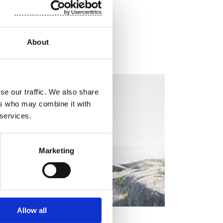
About
EGULATORY INFORMATION, EUROPEAN
EGULATORY NEWS
se our traffic. We also share
ers who may combine it with
 services.
Marketing
Allow all
RSSITIEDOTE