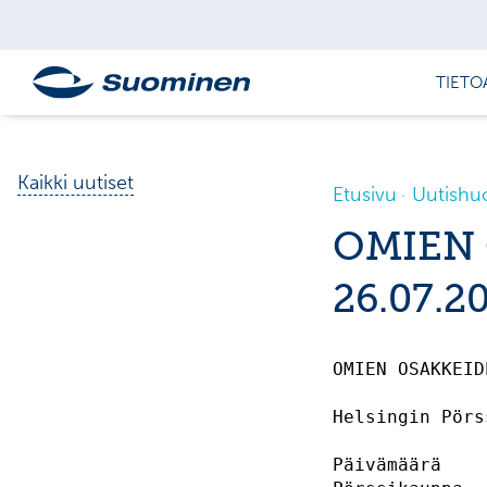
TIETO
Kaikki uutiset
Etusivu
Uutishu
OMIEN
26.07.2
OMIEN OSAKKEID
Helsingin Pörs
Päivämäärä    