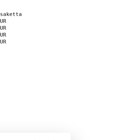
                     

                     

saketta              

UR                   

UR                   

UR                   

UR                   

     
