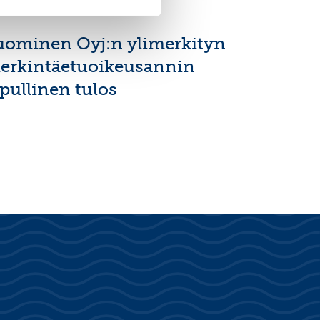
7.2026
uominen Oyj:n ylimerkityn
erkintäetuoikeusannin
opullinen tulos