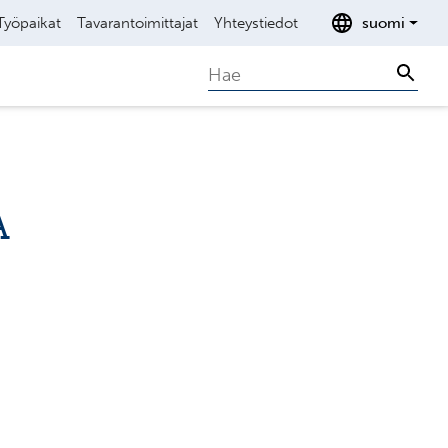
Työpaikat
Tavarantoimittajat
Yhteystiedot
suomi
Search
Sear
A
                     

                     

                     
