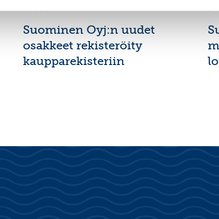
3.7.2026
2.
Suominen Oyj:n uudet
S
osakkeet rekisteröity
m
kaupparekisteriin
l