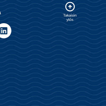
a
Takaisin
ylös