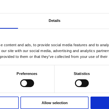
Details
set
AN
CHANGES IN SHARE CAPITAL AND VOTES, EUROPEAN
R
REGULATORY NEWS
R
e content and ads, to provide social media features and to analy
 our site with our social media, advertising and analytics partn
 provided to them or that they’ve collected from your use of their
Preferences
Statistics
Allow selection
PÖRSSITIEDOTE
PÖ