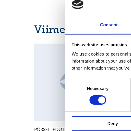
Consent
Viimeisimmät uuti
This website uses cookies
MAJOR SHAREHOLDER ANNOUNCEMENTS, EUROPE
REGULATORY NEWS
We use cookies to personalis
information about your use of
other information that you’ve
Consent
Necessary
Selection
Deny
PÖRSSITIEDOTE