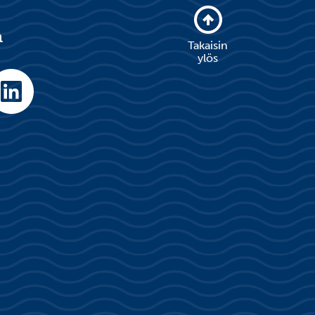
a
Takaisin
ylös