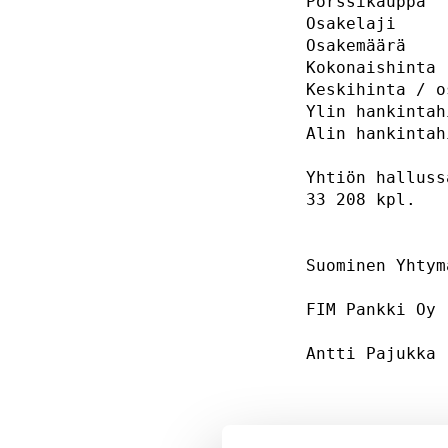
Pörssikauppa  
Osakelaji     
Osakemäärä    
Kokonaishinta 
Keskihinta / o
Ylin hankintah
Alin hankintah
Yhtiön halluss
33 208 kpl.   
Suominen Yhtym
FIM Pankki Oy 