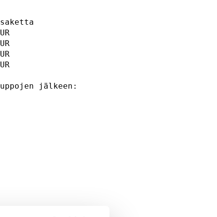
                     

                     

saketta              

UR                   

UR                   

UR                   

UR                   

uppojen jälkeen:     

                    

     
