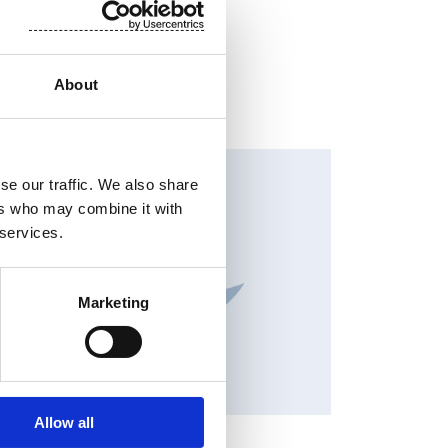
About
HANGES IN SHARE CAPITAL AND VOTES, EUROPEAN
EGULATORY NEWS
se our traffic. We also share
ers who may combine it with
 services.
Marketing
Allow all
RSSITIEDOTE