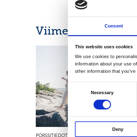
Consent
Viimeisimmät uuti
This website uses cookies
OSAVUOSIKATSAUKSET, EUROPEAN REGULATORY
NEWS
We use cookies to personalis
information about your use of
other information that you’ve
Consent
Necessary
Selection
Deny
PÖRSSITIEDOTE