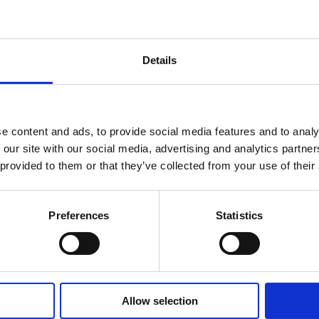
Details
set
MAJOR SHAREHOLDER ANNOUNCEMENTS, EUROPEAN
C
REGULATORY NEWS
R
e content and ads, to provide social media features and to analy
 our site with our social media, advertising and analytics partn
 provided to them or that they’ve collected from your use of their
Preferences
Statistics
Allow selection
PÖRSSITIEDOTE
PÖ