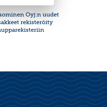
7.2026
uominen Oyj:n uudet
sakkeet rekisteröity
aupparekisteriin