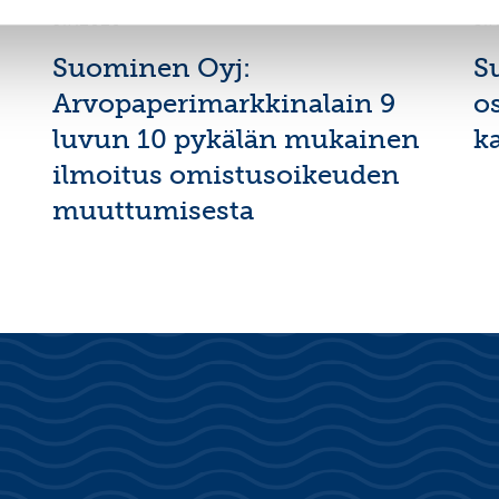
9.7.2026
3.
Suominen Oyj:
S
Arvopaperimarkkinalain 9
o
luvun 10 pykälän mukainen
k
ilmoitus omistusoikeuden
muuttumisesta