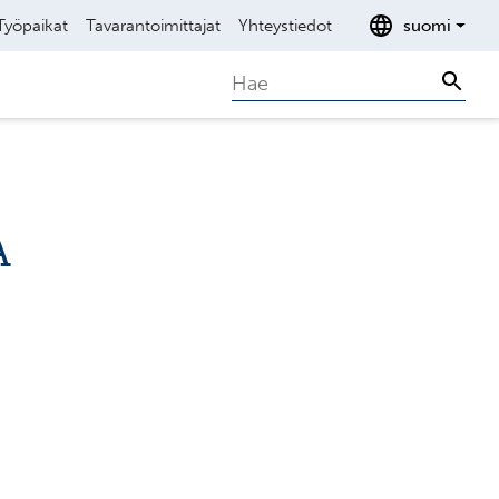
Työpaikat
Tavarantoimittajat
Yhteystiedot
suomi
Search
Sear
A
                     

                     

                     
