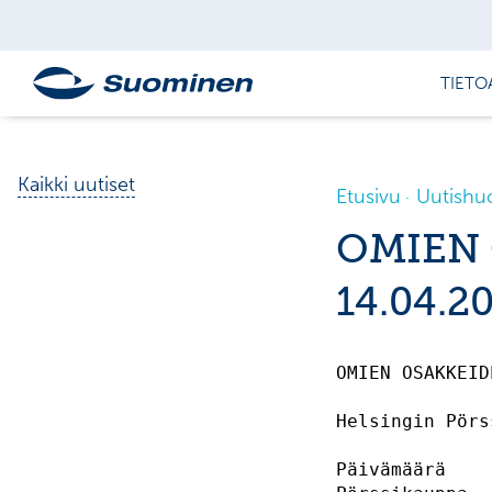
TIETO
Kaikki uutiset
Etusivu
Uutishu
OMIEN
14.04.2
OMIEN OSAKKEID
Helsingin Pörs
Päivämäärä    