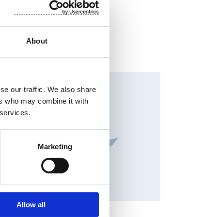
About
HANGES IN SHARE CAPITAL AND VOTES, EUROPEAN
EGULATORY NEWS
se our traffic. We also share
ers who may combine it with
 services.
Marketing
Allow all
RSSITIEDOTE