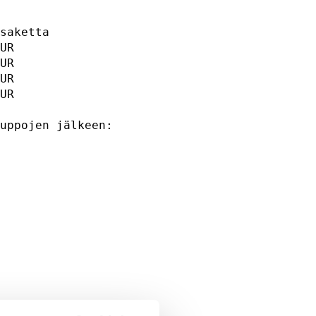
                     

                     

saketta              

UR                   

UR                   

UR                   

uppojen jälkeen:     

                   

     
