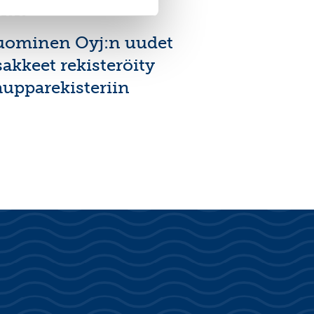
7.2026
uominen Oyj:n uudet
sakkeet rekisteröity
aupparekisteriin