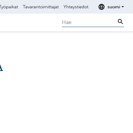
Työpaikat
Tavarantoimittajat
Yhteystiedot
suomi
Search
Sear
A
                     

                     

                     
