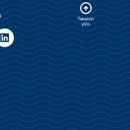
a
Takaisin
ylös