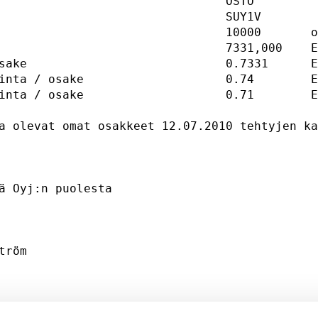
                                OSTO         
                                SUY1V        
                                10000       o
                         7331,000	  EUR                   

sake                            0.7331      E
inta / osake                    0.74        E
inta / osake                    0.71        E
a olevat omat osakkeet 12.07.2010 tehtyjen ka
                                             
ä Oyj:n puolesta 

                                             