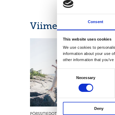
Consent
Viimeisimmät uuti
This website uses cookies
OSAVUOSIKATSAUKSET, EUROPEAN REGULATORY
NEWS
We use cookies to personalis
information about your use of
other information that you’ve
Consent
Necessary
Selection
Deny
PÖRSSITIEDOTE