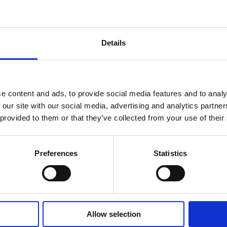
Details
set
MAJOR SHAREHOLDER ANNOUNCEMENTS, EUROPEAN
C
REGULATORY NEWS
R
e content and ads, to provide social media features and to analy
 our site with our social media, advertising and analytics partn
 provided to them or that they’ve collected from your use of their
Preferences
Statistics
Allow selection
PÖRSSITIEDOTE
PÖ