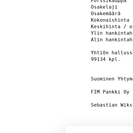
Pörssikauppa  
Osakelaji     
Osakemäärä    
Kokonaishinta        
Keskihinta / o
Ylin hankintah
Alin hankintah
Yhtiön halluss
99134 kpl.    
Suominen Yhtym
FIM Pankki Oy 