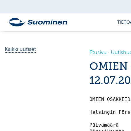
TIETO
Kaikki uutiset
Etusivu
Uutishu
OMIEN
12.07.2
OMIEN OSAKKEID
Helsingin Pörs
Päivämäärä    