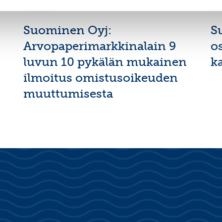
9.7.2026
3.
Suominen Oyj:
S
Arvopaperimarkkinalain 9
o
luvun 10 pykälän mukainen
k
ilmoitus omistusoikeuden
muuttumisesta