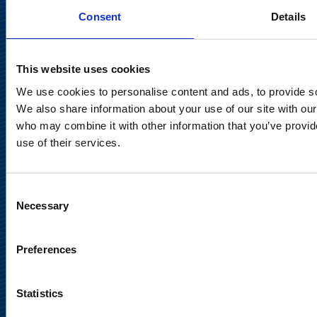
Consent
Details
Keilaranta 13 A
02150 Espoo
communications@suominencorp.com
This website uses cookies
Puh. 010 214 300
We use cookies to personalise content and ads, to provide soc
We also share information about your use of our site with our
Tietosuojaseloste
who may combine it with other information that you’ve provid
use of their services.
Käyttöehdot
Sosiaalinen media
Consent
Necessary
Selection
Preferences
Statistics