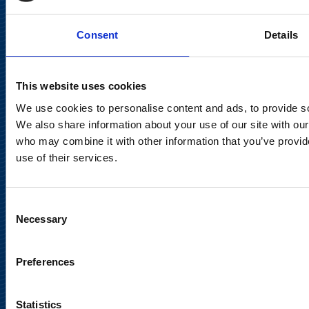
Consent
Details
Keilaranta 13 A
02150 Espoo
communications@suominencorp.com
This website uses cookies
Puh. 010 214 300
We use cookies to personalise content and ads, to provide soc
We also share information about your use of our site with our
who may combine it with other information that you’ve provid
Tietosuojaseloste
use of their services.
Käyttöehdot
Consent
Sosiaalinen media
Necessary
Selection
Preferences
Statistics