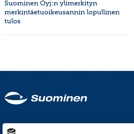
Suominen Oyj:n ylimerkityn
merkintäetuoikeusannin lopullinen
tulos
Suominen Oyj