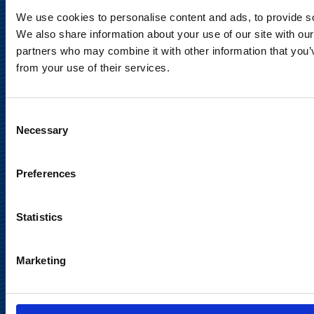
Puh. 010 214 300
We use cookies to personalise content and ads, to provide soc
We also share information about your use of our site with our
partners who may combine it with other information that you’v
Tietosuojaseloste
from your use of their services.
Käyttöehdot
Consent
Sosiaalinen media
Necessary
Selection
Preferences
Statistics
Marketing
Takaisin
ylös