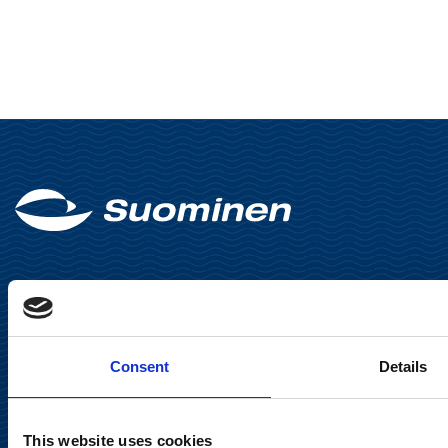
Suominen Oyj
Consent
Details
Keilaranta 13 A
02150 Espoo
This website uses cookies
communications@suominencorp.com