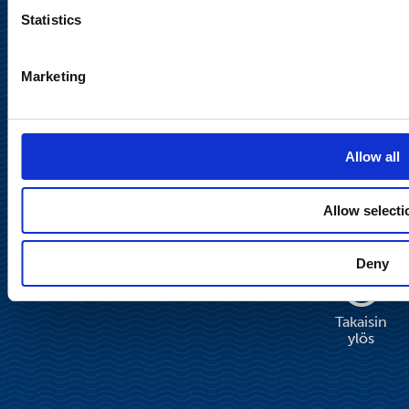
Statistics
Tietosuojaseloste
Marketing
Käyttöehdot
Sosiaalinen media
Allow all
Allow selecti
Deny
Takaisin
ylös