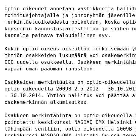
Optio-oikeudet annetaan vastikkeetta hallit
toimitusjohtajalle ja johtoryhmän jäsenille
merkintäetuoikeudesta poiketaan, koska opti
konsernin kannustusjärjestelmää ja siihen o
kannalta painava taloudellinen syy.        
Kukin optio-oikeus oikeuttaa merkitsemään y
Yhtiön osakkeiden lukumäärä voi osakemerkin
000 uudella osakkeella. Osakkeen merkintähi
vapaan oman pääoman rahastoon.             
Osakkeiden merkintäaika on optio-oikeudella
optio-oikeudella 2009B 2.5.2012 - 30.10.201
- 30.10.2014. Yhtiön hallitus voi päättää a
osakemerkinnän alkamisaikaa.               
Osakkeen merkintähinta on optio-oikeudella 
painotettu keskikurssi NASDAQ OMX Helsinki 
lähimpään senttiin, optio-oikeudella 2009B 
keskikurssi NASDAQ OMX Helsinki Oy:ssä touk