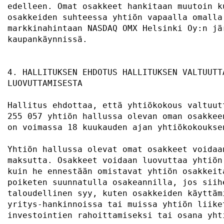
edelleen. Omat osakkeet hankitaan muutoin k
osakkeiden suhteessa yhtiön vapaalla omalla
markkinahintaan NASDAQ OMX Helsinki Oy:n jä
kaupankäynnissä.                           
4. HALLITUKSEN EHDOTUS HALLITUKSEN VALTUUTT
LUOVUTTAMISESTA                            
Hallitus ehdottaa, että yhtiökokous valtuut
255 057 yhtiön hallussa olevan oman osakkee
on voimassa 18 kuukauden ajan yhtiökokoukse
Yhtiön hallussa olevat omat osakkeet voidaa
maksutta. Osakkeet voidaan luovuttaa yhtiön
kuin he ennestään omistavat yhtiön osakkeit
poiketen suunnatulla osakeannilla, jos siih
taloudellinen syy, kuten osakkeiden käyttäm
yritys-hankinnoissa tai muissa yhtiön liike
investointien rahoittamiseksi tai osana yht