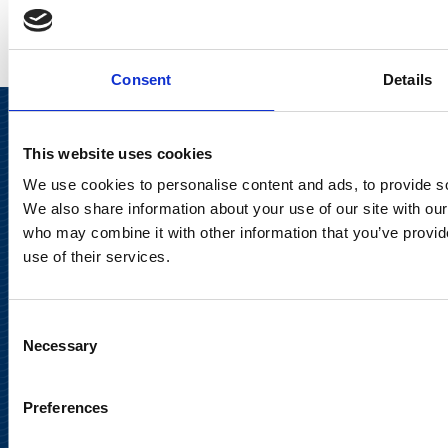
Consent
Details
This website uses cookies
We use cookies to personalise content and ads, to provide soc
We also share information about your use of our site with our
who may combine it with other information that you’ve provid
use of their services.
Suominen Oyj
Consent
Necessary
Selection
Keilaranta 13 A
02150 Espoo
Preferences
communications@suominencorp.com
Puh. 010 214 300