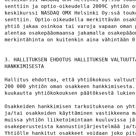
senttiin ja optio-oikeudella 2009C yhtiön o
keskikurssi NASDAQ OMX Helsinki Oy:ssä touk
senttiin. Optio-oikeudella merkittävän osak
yhtiö jakaa osinkoa tai varoja vapaan oman 
alentaa osakepääomaansa jakamalla osakepääo
merkintähinta on kuitenkin aina vähintään 0
3. HALLITUKSEN EHDOTUS HALLITUKSEN VALTUUTT
HANKKIMISESTA                              
Hallitus ehdottaa, että yhtiökokous valtuut
200 000 yhtiön oman osakkeen hankkimisesta.
kuukautta yhtiökokouksen päätöksestä lukien
Osakkeiden hankkimisen tarkoituksena on yht
ja/tai osakkeiden käyttäminen vastikkeena m
muissa yhtiön liiketoimintaan kuuluvissa jä
osakeperusteista kannustinjärjestelmää ja/t
Yhtiölle hankitut osakkeet voidaan joko pit