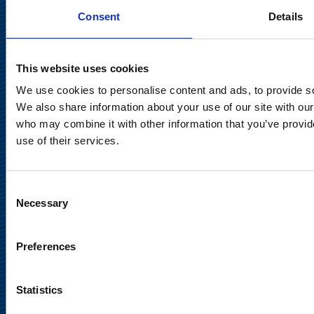
Suominen Oyj
Consent
Details
Keilaranta 13 A
This website uses cookies
02150 Espoo
communications@suominencorp.com
We use cookies to personalise content and ads, to provide soc
We also share information about your use of our site with our
Puh. 010 214 300
who may combine it with other information that you’ve provid
use of their services.
Tietosuojaseloste
Käyttöehdot
Consent
Necessary
Selection
Sosiaalinen media
Preferences
Statistics