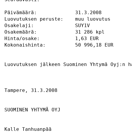
Päivämäärä:             31.3.2008          
Luovutuksen peruste:    muu luovutus       
Osakelaji:              SUY1V              
Osakemäärä:             31 286 kpl         
Hinta/osake:            1,63 EUR           
Kokonaishinta:          50 996,18 EUR      
Luovutuksen jälkeen Suominen Yhtymä Oyj:n h
Tampere, 31.3.2008                         
SUOMINEN YHTYMÄ OYJ                        
Kalle Tanhuanpää                           