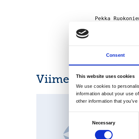
Consent
Viimeisimmät uuti
This website uses cookies
We use cookies to personalis
information about your use of
OSAVUOSIKATSAUKSET, EUROPEAN REGULATORY
other information that you’ve
NEWS
Consent
Necessary
Selection