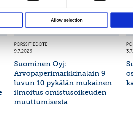
Allow selection
PÖRSSITIEDOTE
PÖ
9.7.2026
3.
Suominen Oyj:
S
Arvopaperimarkkinalain 9
o
luvun 10 pykälän mukainen
k
e
ilmoitus omistusoikeuden
muuttumisesta