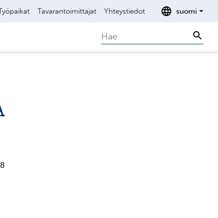
Työpaikat
Tavarantoimittajat
Yhteystiedot
suomi
Search
Sear
A
8
