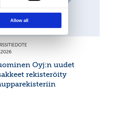
Allow all
RSSITIEDOTE
7.2026
uominen Oyj:n uudet
sakkeet rekisteröity
aupparekisteriin