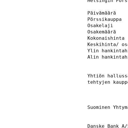
Helsingin Pörss
Päivämäärä    
Pörssikauppa  
Osakelaji      
Osakemäärä    
Kokonaishinta 
Keskihinta/ os
Ylin hankintah
Alin hankintah
Yhtiön halluss
tehtyjen kaupp
Suominen Yhtym
Danske Bank A/