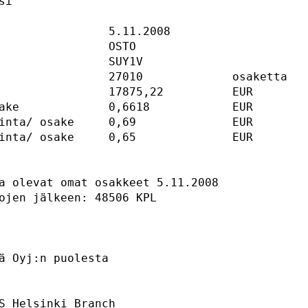
i

                5.11.2008

                OSTO

               SUY1V	

                27010             osaketta	

                17875,22          EUR

ake             0,6618            EUR

inta/ osake     0,69              EUR

inta/ osake     0,65              EUR

a olevat omat osakkeet 5.11.2008

ojen jälkeen: 48506 KPL

ä Oyj:n puolesta

S Helsinki Branch
