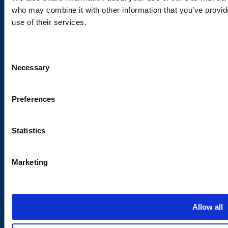
who may combine it with other information that you’ve provid
use of their services.
Tietosuojaseloste
Käyttöehdot
Consent
Necessary
Selection
Sosiaalinen media
Preferences
Statistics
Marketing
Takaisin
ylös
Allow all