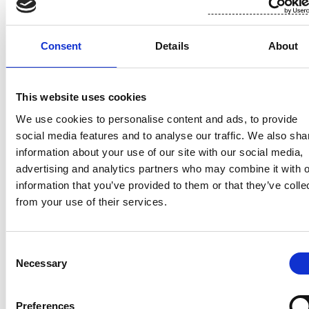
kuitukankaista valmistetut lopputuotteet ovat läsnä
ihmisten jokapäiväisessä elämässä ympäri
maailmaa. Suomisen liikevaihto vuonna 2025 oli
Consent
Details
About
412,4 milj. euroa ja työllistämme lähes 700
ammattilaista Euroopassa sekä Pohjois- ja Etelä-
Amerikassa. Suomisen osake noteerataan Nasdaq
This website uses cookies
Helsingissä. Lue lisää:
www.suominen.fi
.
We use cookies to personalise content and ads, to provide
social media features and to analyse our traffic. We also sha
information about your use of our site with our social media,
advertising and analytics partners who may combine it with o
information that you’ve provided to them or that they’ve colle
from your use of their services.
Viimeisimmät uutiset
Consent
JOHTOHENKILÖIDEN LIIKETOIMET
Necessary
Selection
26.6.2026
Suominen Oyj – Johtohenkilön
Preferences