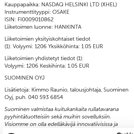
Kauppapaikka: NASDAQ HELSINKI LTD (XHEL)
Instrumenttityyppi: OSAKE
ISIN: FI0009010862
Liiketoimen luonne: HANKINTA
Liiketoimien yksityiskohtaiset tiedot
(1): Volyymi: 1206 Yksikköhinta: 1.05 EUR
Liiketoimien yhdistetyt tiedot (1):
Volyymi: 1206 Keskihinta: 1.05 EUR
SUOMINEN OYJ
Lisätietoja: Kimmo Raunio, talousjohtaja, Suominen
Oyj, puh. 040 593 6854
Suominen valmistaa kuitukankaita rullatavarana
pyyhintätuotteisiin sekä muihin sovelluksiin.
Visiomme on olla edelläkävijä innovatiivisissa ja
vastuullisissa kuitukankaissa. Suomisen