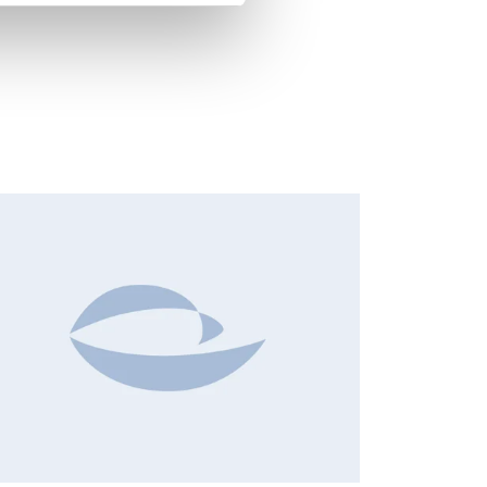
NSIDER'S BUY/SELL, EUROPEAN REGULATORY NEWS