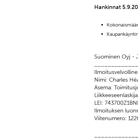
Hankinnat 5.9.20
Kokonaismäär
Kaupankäyntim
Suominen Oyj - J
____________
Ilmoitusvelvollin
Nimi: Charles H
Asema: Toimitusj
Liikkeeseenlaski
LEI: 743700Z1B
Ilmoituksen lu
Viitenumero: 12
____________