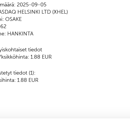
vämäärä: 2025-09-05
ASDAQ HELSINKI LTD (XHEL)
pi: OSAKE
862
nne: HANKINTA
yiskohtaiset tiedot
 Yksikköhinta: 1.88 EUR
tetyt tiedot (1):
ihinta: 1.88 EUR
 talousjohtaja, puh. 050 409 9264