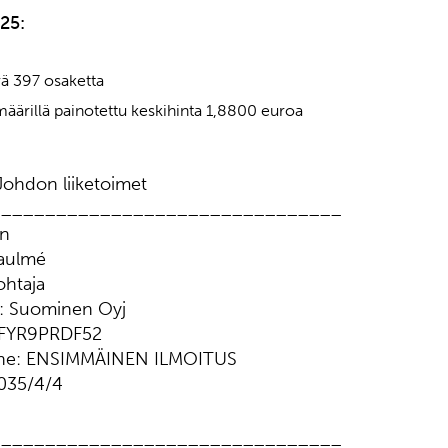
25:
ä 397 osaketta
äärillä painotettu keskihinta 1,8800 euroa
ohdon liiketoimet
________________________________
en
éaulmé
ohtaja
ja: Suominen Oyj
NFYR9PRDF52
onne: ENSIMMÄINEN ILMOITUS
2035/4/4
________________________________