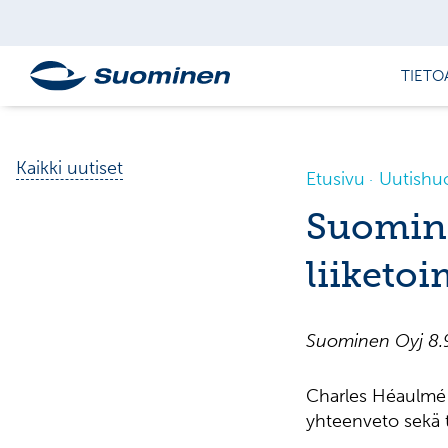
TIETO
Kaikki uutiset
Etusivu
Uutishu
Suomine
liiketo
Suominen Oyj 8.9
Charles Héaulmé o
yhteenveto sekä t