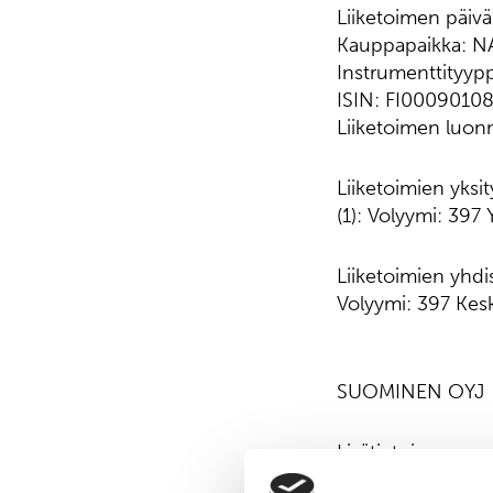
Liiketoimen päi
Kauppapaikka: N
Instrumenttityyp
ISIN: FI0009010
Liiketoimen luo
Liiketoimien yksit
(1): Volyymi: 397
Liiketoimien yhdis
Volyymi: 397 Kesk
SUOMINEN OYJ
Lisätietoja:
Janne Silonsaari,