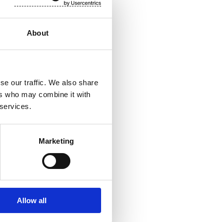
 muihin
a kuitukankaissa.
About
pyyhkeet,
ässä ympäri
listämme yli 700
osake noteerataan
se our traffic. We also share
ers who may combine it with
 services.
Marketing
Allow all