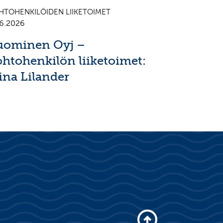
HTOHENKILÖIDEN LIIKETOIMET
.6.2026
uominen Oyj –
ohtohenkilön liiketoimet:
ina Lilander