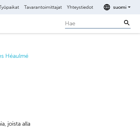
Työpaikat
Tavarantoimittajat
Yhteystiedot
suomi
Search
Sear
les Héaulmé
, joista alla