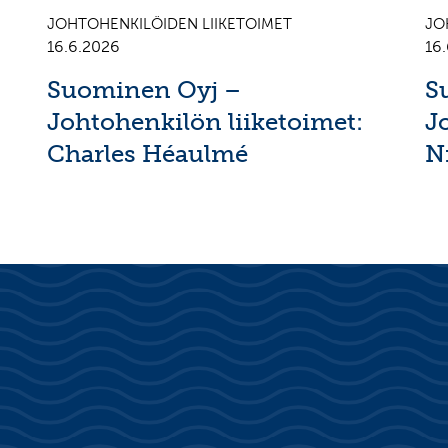
JOHTOHENKILÖIDEN LIIKETOIMET
JO
16.6.2026
16
Suominen Oyj –
S
Johtohenkilön liiketoimet:
J
Charles Héaulmé
N