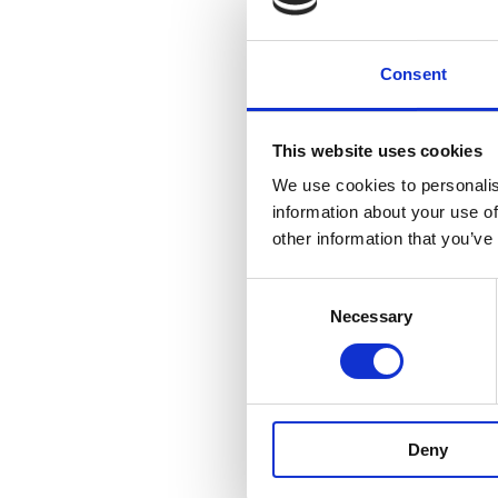
Suominen valmista
sovelluksiin. Visi
Consent
Suomisen kuitukan
terveyssiteet ja 
This website uses cookies
maailmaa. Suomise
ammattilaista Eu
We use cookies to personalis
Nasdaq Helsingiss
information about your use of
other information that you’ve
Jakelu:
Consent
Nasdaq Helsinki
Necessary
Selection
Keskeiset tiedotu
www.suominen.fi
Deny