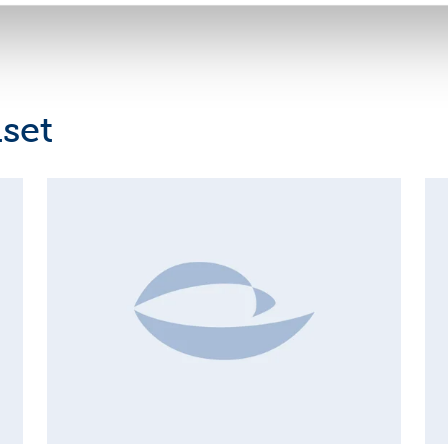
set
INSIDER'S BUY/SELL, EUROPEAN REGULATORY NEWS
I