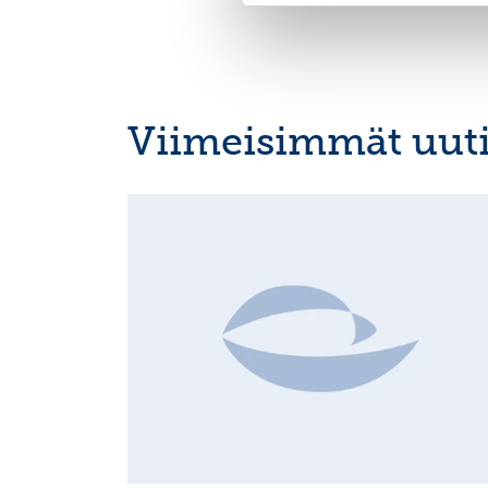
Viimeisimmät uuti
INSIDER'S BUY/SELL, EUROPEAN REGULATORY NEWS