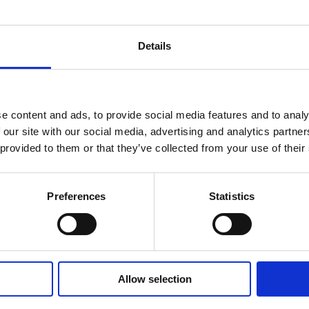
a kuitukankaita rullatavarana pyyhintätuotteisiin sekä
omme on olla edelläkävijä innovatiivisissa ja vastuullisiss
Details
kaista valmistetut lopputuotteet, esimerkiksi kosteus
haavataitokset, ovat läsnä ihmisten jokapäiväisessä eläm
n liikevaihto vuonna 2024 oli 462,3 milj. euroa ja työl
roopassa sekä Pohjois- ja Etelä-Amerikassa. Suomisen 
e content and ads, to provide social media features and to analy
ä. Lue lisää:
www.suominen.fi
.
 our site with our social media, advertising and analytics partn
 provided to them or that they’ve collected from your use of their
Preferences
Statistics
svälineet
Allow selection