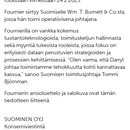
roolissaan viimeistään 24.2.2025.
Fournier siirtyy Suomiselle Wm. T. Burnett & Co:sta,
jossa hän toimi operatiivisena johtajana.
Fournierilla on vankka kokemus
tuotantoteknologioista, toimitusketjun hallinnasta
sekä myyntiä tukevista rooleista, joissa fokus on
erityisesti dataan perustuvien strategioiden ja
prosessien kehittämisessä. "Olen varma, että Darryl
johtaa toimintamme tehokkuutta kohti kannattavaa
kasvua," sanoo Suomisen toimitusjohtaja Tommi
Björnman.
Fournierin ansioluettelo ja valokuva ovat tämän
tiedotteen liitteenä.
SUOMINEN OYJ
Konserniviestintä