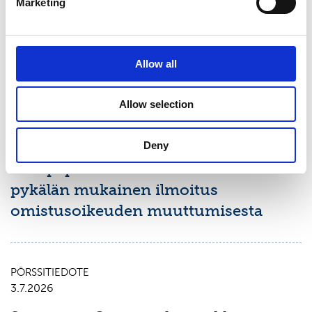
Marketing
Suominen Oyj:n puolivuosikatsaus
1.1.-30.6.2026
Allow all
PÖRSSITIEDOTE
Allow selection
9.7.2026
Suominen Oyj:
Deny
Arvopaperimarkkinalain 9 luvun 10
pykälän mukainen ilmoitus
omistusoikeuden muuttumisesta
PÖRSSITIEDOTE
3.7.2026