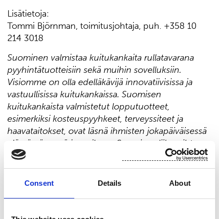
Lisätietoja:
Tommi Björnman, toimitusjohtaja, puh. +358 10
214 3018
Suominen valmistaa kuitukankaita rullatavarana
pyyhintätuotteisiin sekä muihin sovelluksiin.
Visiomme on olla edelläkävijä innovatiivisissa ja
vastuullisissa kuitukankaissa. Suomisen
kuitukankaista valmistetut lopputuotteet,
esimerkiksi kosteuspyyhkeet, terveyssiteet ja
haavataitokset, ovat läsnä ihmisten jokapäiväisessä
elämässä ympäri maailmaa. Suomisen liikevaihto
vuonna 2023 oli 450,9 milj. euroa ja työllistämme
lähes 700 ammattilaista Euroopassa sekä Pohjois-
ja Etelä-Amerikassa. Suomisen osake noteerataan
Consent
Details
About
Nasdaq Helsingissä. Lue lisää: www.suominen.fi.
Jakelu: