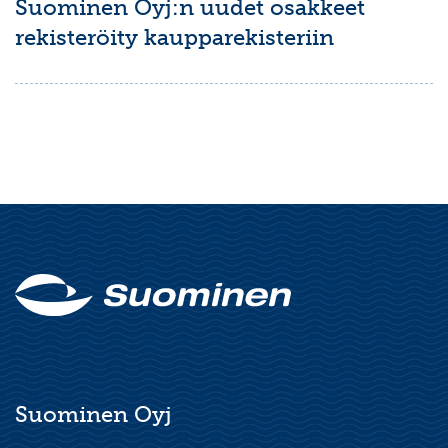
Suominen Oyj:n uudet osakkeet
rekisteröity kaupparekisteriin
Suominen Oyj