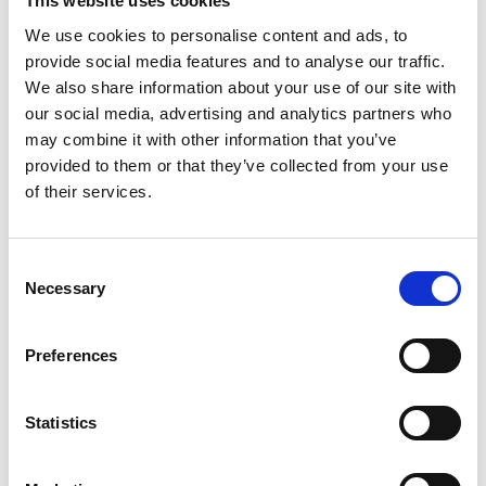
This website uses cookies
Nasdaq Helsinki
We use cookies to personalise content and ads, to
Keskeiset tiedotusvälineet
provide social media features and to analyse our traffic.
www.suominen.fi
We also share information about your use of our site with
Liitteet
our social media, advertising and analytics partners who
may combine it with other information that you’ve
Darryl Fournier Curriculum Vitae
provided to them or that they’ve collected from your use
Darryl Fournier - kuva
of their services.
01-Darryl Fournier Curriculum Vitae FIN.pdf
Consent
1323949.jpg
Necessary
Selection
Preferences
Viimeisimmät uutiset
Statistics
PÖRSSITIEDOTE
7.8.2026