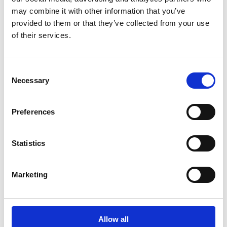
may combine it with other information that you’ve
provided to them or that they’ve collected from your use
of their services.
Viimeisimmät uutiset
Consent
Necessary
Selection
LEHDISTÖTIEDOTE
Preferences
24.7.2026
Suomisen tammi–kesäkuun 2026
Statistics
puolivuosikatsauksen julkistaminen
7.8.2026
Marketing
LEHDISTÖTIEDOTE
Allow all
23.4.2026