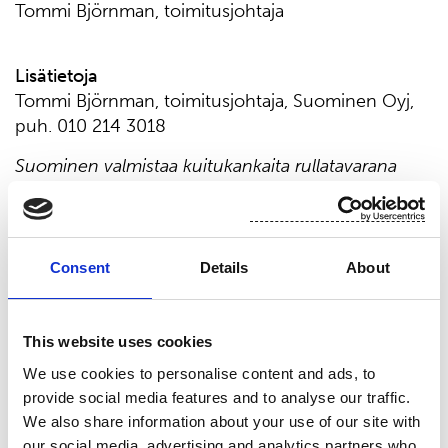
Tommi Björnman, toimitusjohtaja
Lisätietoja
Tommi Björnman, toimitusjohtaja, Suominen Oyj,
puh. 010 214 3018
Suominen valmistaa kuitukankaita rullatavarana
pyyhintätuotteisiin sekä muihin sovelluksiin.
Visiomme on olla edelläkävijä innovatiivisissa ja
vastuullisissa kuitukankaissa. Suomisen
kuitukankaista valmistetut lopputuotteet,
Consent
Details
About
esimerkiksi kosteuspyyhkeet, terveyssiteet ja
haavataitokset, ovat läsnä ihmisten jokapäiväisessä
elämässä ympäri maailmaa. Suomisen liikevaihto
This website uses cookies
vuonna 2023 oli 450,9 milj. euroa ja työllistämme
We use cookies to personalise content and ads, to
lähes 700 ammattilaista Euroopassa sekä Pohjois-
provide social media features and to analyse our traffic.
ja Etelä-Amerikassa. Suomisen osake noteerataan
We also share information about your use of our site with
Nasdaq Helsingissä. Lue lisää: www.suominen.fi.
our social media, advertising and analytics partners who